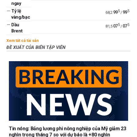
ngay
—
Tỷ lệ
5
5
99
99
68,2
/
vàng/bạc
—
Dầu
5
5
07
07
81,5
/
Brent
Xem tất cả tài sản
ĐỀ XUẤT CỦA BIÊN TẬP VIÊN
Tin nóng: Bảng lương phi nông nghiệp của Mỹ giảm 23
nghìn trong tháng 7 so với dự báo là +80 nghìn