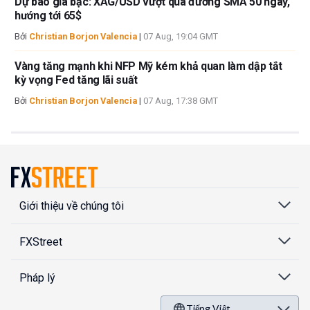
Dự báo giá bạc: XAG/USD vượt qua đường SMA 50 ngày,
hướng tới 65$
Bởi
Christian Borjon Valencia
|
07 Aug, 19:04 GMT
Vàng tăng mạnh khi NFP Mỹ kém khả quan làm dập tắt
kỳ vọng Fed tăng lãi suất
Bởi
Christian Borjon Valencia
|
07 Aug, 17:38 GMT
Giới thiệu về chúng tôi
FXStreet
Pháp lý
Tiếng Việt