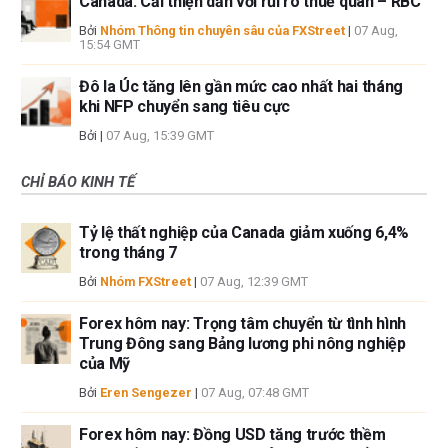
Canada: Cải thiện dần với rủi ro thuế quan – RBC
Bởi
Nhóm Thông tin chuyên sâu của FXStreet
|
07 Aug,
15:54 GMT
Đô la Úc tăng lên gần mức cao nhất hai tháng
khi NFP chuyển sang tiêu cực
Bởi
|
07 Aug, 15:39 GMT
CHỈ BÁO KINH TẾ
Tỷ lệ thất nghiệp của Canada giảm xuống 6,4%
trong tháng 7
Bởi
Nhóm FXStreet
|
07 Aug, 12:39 GMT
Forex hôm nay: Trọng tâm chuyển từ tình hình
Trung Đông sang Bảng lương phi nông nghiệp
của Mỹ
Bởi
Eren Sengezer
|
07 Aug, 07:48 GMT
Forex hôm nay: Đồng USD tăng trước thềm