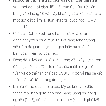
Ngược lại, các nhà giao dịch đã hoàn toàn định giá
vào một đợt cắt giảm lãi suất của Cục Dự trữ Liên
bang vào tháng 10 và thấy khoảng 90% xác suất cho
một đợt cắt giảm lãi suất khác tại cuộc họp FOMC
tháng 12.
Chủ tịch Dallas Fed Lorie Logan lưu ý rằng lạm phát
đang chạy trên mức mục tiêu và rằng tăng trưởng
việc làm đã giảm mạnh. Logan thấy rủi ro ở cả hai
bên của nhiệm vụ của Fed.
Đồng đô la Mỹ gặp khó khăn trong việc xây dựng trên
đà phục hồi qua đêm từ mức thấp nhất trong một
tuần và có thể hạn chế cặp USD/JPY, có vẻ như sẽ kết
thúc tuần với tâm trạng ảm đạm.
Dữ liệu vĩ mô quan trọng của Mỹ dự kiến vào đầu
tháng mới, bao gồm báo cáo Bảng lương phi nông
nghiệp (NFP), có thể bị trì hoãn do việc chính phủ Mỹ