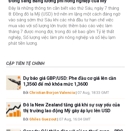
Đông sang Bảng lương phi nông nghiệp của Mỹ
Đây là những thông tin cần biết vào thứ Sáu, ngày 7 tháng
8: Đồng đô la Mỹ (USD) trở nên im lặng một cách đáng ngờ
vào sáng sớm thứ Sáu khi các nhà đầu tư hạn chế việc
mua vào với số lượng lớn trước thềm báo cáo việc làm
tháng 7 được mong đợi, trong đó sẽ bao gồm Tỷ lệ thất
nghiệp, Số lượng việc làm phi nông nghiệp và số liệu lạm
phát tiền lương.
CẶP TIỀN TỆ CHÍNH
Dự báo giá GBP/USD: Phe đầu cơ giá lên cần
1,3560 để mở khóa mức 1,3600
Bởi
Christian Borjon Valencia
|
07 Aug, 18:33 GMT
Đô la New Zealand tăng giá khi sự suy yếu của
thị trường lao động Mỹ gây áp lực lên USD
Bởi
Ghiles Guezout
|
07 Aug, 16:04 GMT