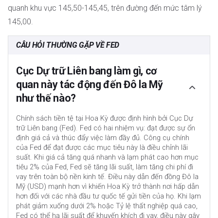
quanh khu vực 145,50-145,45, trên đường đến mức tâm lý
145,00.
CÂU HỎI THƯỜNG GẶP VỀ FED
Cục Dự trữ Liên bang làm gì, cơ
quan này tác động đến Đô la Mỹ
như thế nào?
Chính sách tiền tệ tại Hoa Kỳ được định hình bởi Cục Dự
trữ Liên bang (Fed). Fed có hai nhiệm vụ: đạt được sự ổn
định giá cả và thúc đẩy việc làm đầy đủ. Công cụ chính
của Fed để đạt được các mục tiêu này là điều chỉnh lãi
suất. Khi giá cả tăng quá nhanh và lạm phát cao hơn mục
tiêu 2% của Fed, Fed sẽ tăng lãi suất, làm tăng chi phí đi
vay trên toàn bộ nền kinh tế. Điều này dẫn đến đồng Đô la
Mỹ (USD) mạnh hơn vì khiến Hoa Kỳ trở thành nơi hấp dẫn
hơn đối với các nhà đầu tư quốc tế gửi tiền của họ. Khi lạm
phát giảm xuống dưới 2% hoặc Tỷ lệ thất nghiệp quá cao,
Fed có thể hạ lãi suất để khuyến khích đi vay, điều này gây