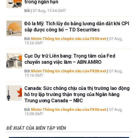
trong ngắn hạn
Bởi
|
07 Aug, 15:34 GMT
Đô la Mỹ: Tích lũy do bảng lương dẫn dắt khi CPI
sắp được công bố – TD Securities
Bởi
Nhóm Thông tin chuyên sâu của FXStreet
|
07 Aug,
15:26 GMT
Cục Dự trữ Liên bang: Trọng tâm của Fed
chuyển sang việc làm – ABN AMRO
Bởi
Nhóm Thông tin chuyên sâu của FXStreet
|
07 Aug,
15:16 GMT
Canada: Sức chống chịu của thị trường lao động
hỗ trợ lập trường thận trọng của Ngân hàng
Trung ương Canada – NBC
Bởi
Nhóm Thông tin chuyên sâu của FXStreet
|
07 Aug,
15:08 GMT
ĐỀ XUẤT CỦA BIÊN TẬP VIÊN