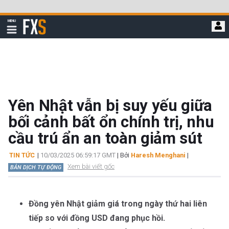
Bỏ
qua
FXStreet
MENU
để
Hiển
thị
đi
điều
hướng
đến
nội
dung
chính
Yên Nhật vẫn bị suy yếu giữa
bối cảnh bất ổn chính trị, nhu
cầu trú ẩn an toàn giảm sút
TIN TỨC
|
10/03/2025 06:59:17 GMT
| Bởi
Haresh Menghani
|
Xem bài viết gốc
BẢN DỊCH TỰ ĐỘNG
Đồng yên Nhật giảm giá trong ngày thứ hai liên
tiếp so với đồng USD đang phục hồi.