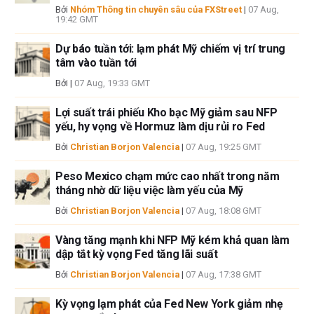
được đăng trên trang này.
Bởi
Nhóm Thông tin chuyên sâu của FXStreet
|
07 Aug,
19:42 GMT
Nếu không được đề cập rõ ràng trong nội dung bài viết, tại thời điểm viết
bài, tác giả không nắm giữ vị thế nào đối với bất kỳ cổ phiếu nào được đề
Dự báo tuần tới: lạm phát Mỹ chiếm vị trí trung
cập trong bài viết này và không có quan hệ kinh doanh với bất kỳ công ty
tâm vào tuần tới
nào được đề cập. Tác giả không nhận được tiền công cho việc viết bài
Bởi
|
07 Aug, 19:33 GMT
này, ngoài từ FXStreet.
FXStreet và tác giả không cung cấp các đề xuất được cá nhân hóa. Tác
Lợi suất trái phiếu Kho bạc Mỹ giảm sau NFP
giả không cam đoan về tính chính xác, đầy đủ hoặc phù hợp của thông
yếu, hy vọng về Hormuz làm dịu rủi ro Fed
tin này. FXStreet và tác giả sẽ không chịu trách nhiệm về bất kỳ sai sót,
Bởi
Christian Borjon Valencia
|
07 Aug, 19:25 GMT
thiếu sót hoặc bất kỳ tổn thất, thương tích hoặc thiệt hại nào phát sinh từ
thông tin này và việc hiển thị hoặc sử dụng thông tin này. Ngoại trừ các
Peso Mexico chạm mức cao nhất trong năm
lỗi và thiếu sót.
tháng nhờ dữ liệu việc làm yếu của Mỹ
Tác giả và FXStreet không phải là các cố vấn đầu tư đã đăng ký và không
có nội dung nào trong bài viết này nhằm mục đích tư vấn đầu tư.
Bởi
Christian Borjon Valencia
|
07 Aug, 18:08 GMT
Vàng tăng mạnh khi NFP Mỹ kém khả quan làm
dập tắt kỳ vọng Fed tăng lãi suất
Bởi
Christian Borjon Valencia
|
07 Aug, 17:38 GMT
Kỳ vọng lạm phát của Fed New York giảm nhẹ