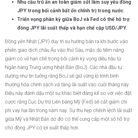
Nhu cầu trú ẩn an toàn giảm sút làm suy yếu đồng
JPY trong bối cảnh bất ổn chính trị trong nước.
Triển vọng phân kỳ giữa BoJ và Fed có thể hỗ trợ
đồng JPY lãi suất thấp và hạn chế cặp USD/JPY.
Đồng yên Nhật (JPY) duy trì xu hướng bán ra khi bước vào
phiên giao dịch châu Âu vào thứ Sáu, mặc dù tiềm năng
giảm có vẻ hạn chế trong bối cảnh kỳ vọng diều hâu từ
Ngân hàng Trung ương Nhật Bản (BoJ). Các nhà đầu tư
dường như tin tưởng rằng BoJ sẽ giữ vững lộ trình bình
thường hóa chính sách và tăng lãi suất vào cuối tháng này.
Điều này đánh dấu một sự khác biệt đáng kể so với việc đặt
cược rằng Cục Dự trữ Liên bang Mỹ (Fed) sẽ cắt giảm chi
phí vay hai lần trong năm nay. Sự thu hẹp chênh lệch lãi suất
giữa Mỹ và Nhật Bản do đó có thể cung cấp một số hỗ trợ
cho đồng JPY có lợi suất thấp hơn.