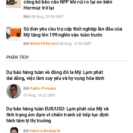
công bố báo cáo NFP khi rủi ro tại eo biển
Hormuz trở lại
Bởi
|
06 Aug, 20:54 GMT
Số đơn yêu cầu trợ cấp thất nghiệp lần đầu của
Mỹ tăng lên 199 nghìn vào tuần trước
Bởi
Nhóm FXStreet
|
06 Aug, 12:36 GMT
PHÂN TÍCH
Dự báo hàng tuần về đồng đô la Mỹ: Lạm phát
dai dẳng, việc làm suy yếu và hy vọng hòa bình
Bởi
Pablo Piovano
07 Aug, 16:22 GMT
Dự báo hàng tuần EUR/USD: Lạm phát của Mỹ và
tình trạng ảm đạm vì chiến tranh sẽ tiếp tục định
hình tâm lý thị trường
Bởi
Valeria Bednarik