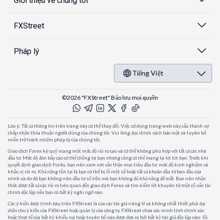
Giới thiệu về chúng tôi
FXStreet
Pháp lý
Tiếng Việt
©2026 "FXStreet" Bảo lưu mọi quyền
Lưu ý: Tất cả thông tin trên trang này có thể thay đổi. Việc sử dụng trang web này cấu thành sự
chấp nhận thỏa thuận người dùng của chúng tôi. Vui lòng đọc chính sách bảo mật và tuyên bố
miễn trừ trách nhiệm pháp lý của chúng tôi.
Giao dịch Forex ký quỹ mang một mức độ rủi ro cao và có thể không phù hợp với tất cả các nhà
đầu tư. Mức độ đòn bẩy cao có thể chống lại bạn nhưng cũng có thể mang lại lợi ích bạn. Trước khi
quyết định giao dịch Forêx, bạn nên xem xét cẩn thận mục tiêu đầu tư, mức độ kinh nghiệm và
khẩu vị rủi ro. Khả năng tồn tại là bạn có thể bị lỗ một số hoặc tất cả khoản đầu tư ban đầu của
mình và do đó bạn không nên đầu tư số tiền mà bạn không đủ khả năng để mất. Bạn nên nhận
thức được tất cả các rủi ro liên quan đến giao dịch Forex và tìm kiếm lời khuyên từ một cố vấn tài
chính độc lập nếu bạn có bất kỳ nghi ngờ nào.
Các ý kiến được trình bày trên FXStreet là của các tác giả riêng lẻ và không nhất thiết phải đại
diện cho ý kiến của FXStreet hoặc quản lý của công ty. FXStreet chưa xác minh tính chính xác
hoặc thực tế của bất kỳ khiếu nại hoặc tuyên bố nào được đưa ra bởi bất kỳ tác giả độc lập nào: lỗi