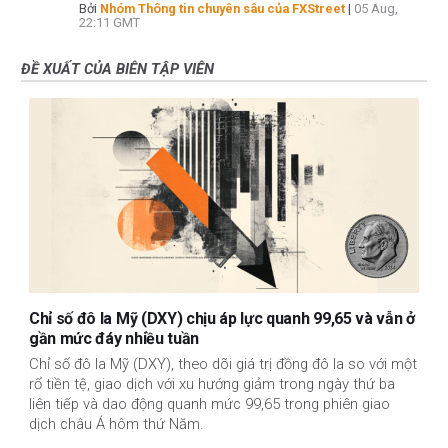
Bởi
Nhóm Thông tin chuyên sâu của FXStreet
|
05 Aug,
22:11 GMT
ĐỀ XUẤT CỦA BIÊN TẬP VIÊN
Chỉ số đô la Mỹ (DXY) chịu áp lực quanh 99,65 và vẫn ở
gần mức đáy nhiều tuần
Chỉ số đô la Mỹ (DXY), theo dõi giá trị đồng đô la so với một
rổ tiền tệ, giao dịch với xu hướng giảm trong ngày thứ ba
liên tiếp và dao động quanh mức 99,65 trong phiên giao
dịch châu Á hôm thứ Năm.