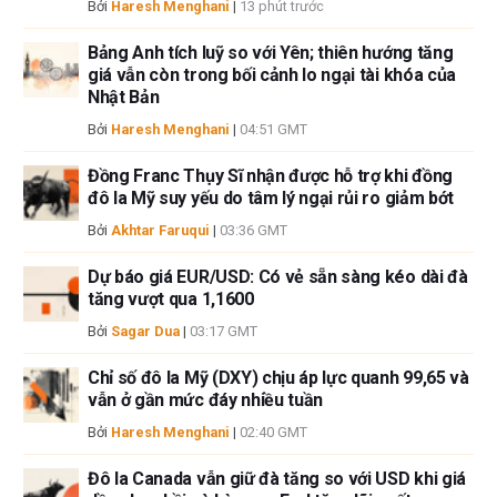
Bởi
Haresh Menghani
|
13 phút trước
nhiệm của bạn. Các quan điểm và ý kiến thể hiện trong bài viết này là của
các tác giả và không nhất thiết phản ánh chính sách hoặc quan điểm
Bảng Anh tích luỹ so với Yên; thiên hướng tăng
giá vẫn còn trong bối cảnh lo ngại tài khóa của
chính thức của FXStreet cũng như các nhà quảng cáo của nó. Tác giả
Nhật Bản
sẽ không chịu trách nhiệm về thông tin được tìm thấy ở cuối các liên kết
được đăng trên trang này.
Bởi
Haresh Menghani
|
04:51 GMT
Nếu không được đề cập rõ ràng trong nội dung bài viết, tại thời điểm viết
bài, tác giả không nắm giữ vị thế nào đối với bất kỳ cổ phiếu nào được đề
Đồng Franc Thụy Sĩ nhận được hỗ trợ khi đồng
cập trong bài viết này và không có quan hệ kinh doanh với bất kỳ công ty
đô la Mỹ suy yếu do tâm lý ngại rủi ro giảm bớt
nào được đề cập. Tác giả không nhận được tiền công cho việc viết bài
Bởi
Akhtar Faruqui
|
03:36 GMT
này, ngoài từ FXStreet.
FXStreet và tác giả không cung cấp các đề xuất được cá nhân hóa. Tác
Dự báo giá EUR/USD: Có vẻ sẵn sàng kéo dài đà
giả không cam đoan về tính chính xác, đầy đủ hoặc phù hợp của thông
tăng vượt qua 1,1600
tin này. FXStreet và tác giả sẽ không chịu trách nhiệm về bất kỳ sai sót,
Bởi
Sagar Dua
|
03:17 GMT
thiếu sót hoặc bất kỳ tổn thất, thương tích hoặc thiệt hại nào phát sinh từ
thông tin này và việc hiển thị hoặc sử dụng thông tin này. Ngoại trừ các
Chỉ số đô la Mỹ (DXY) chịu áp lực quanh 99,65 và
lỗi và thiếu sót.
vẫn ở gần mức đáy nhiều tuần
Tác giả và FXStreet không phải là các cố vấn đầu tư đã đăng ký và không
Bởi
Haresh Menghani
|
02:40 GMT
có nội dung nào trong bài viết này nhằm mục đích tư vấn đầu tư.
Đô la Canada vẫn giữ đà tăng so với USD khi giá