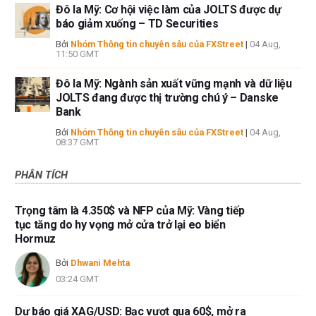
Đô la Mỹ: Cơ hội việc làm của JOLTS được dự
báo giảm xuống – TD Securities
Bởi
Nhóm Thông tin chuyên sâu của FXStreet
|
04 Aug,
11:50 GMT
Đô la Mỹ: Ngành sản xuất vững mạnh và dữ liệu
JOLTS đang được thị trường chú ý – Danske
Bank
Bởi
Nhóm Thông tin chuyên sâu của FXStreet
|
04 Aug,
08:37 GMT
PHÂN TÍCH
Trọng tâm là 4.350$ và NFP của Mỹ: Vàng tiếp
tục tăng do hy vọng mở cửa trở lại eo biển
Hormuz
Bởi
Dhwani Mehta
03:24 GMT
Dự báo giá XAG/USD: Bạc vượt qua 60$, mở ra