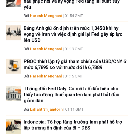
dầu phục hồi và kỳ vọng Fed tăng lãi suất suy
yếu
Bởi
Haresh Menghani
|
01:54 GMT
Bảng Anh giữ ổn định trên mức 1,3450 khi hy
vọng về Iran và việc định giá lại Fed gây áp lực
lên USD
Bởi
Haresh Menghani
|
01:19 GMT
PBOC thiết lập tỷ giá tham chiếu của USD/CNY ở
mức 6,7895 so với trước đó là 6,7889
Bởi
Haresh Menghani
|
01:15 GMT
Thống đốc Fed Daly: Có một số dấu hiệu cho
thấy tác động thuế quan lên lạm phát bắt đầu
giảm dần
Bởi
Lallalit Srijandorn
|
01:11 GMT
Indonesia: Tổ hợp tăng trưởng-lạm phát hỗ trợ
lập trường ổn định của BI – DBS