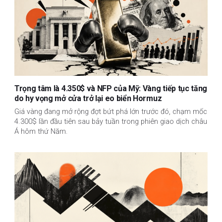
Trọng tâm là 4.350$ và NFP của Mỹ: Vàng tiếp tục tăng
do hy vọng mở cửa trở lại eo biển Hormuz
Giá vàng đang mở rộng đợt bứt phá lớn trước đó, chạm mốc
4.300$ lần đầu tiên sau bảy tuần trong phiên giao dịch châu
Á hôm thứ Năm.