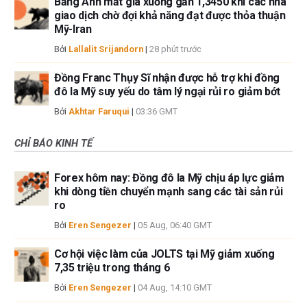
Bảng Anh mất giá xuống gần 1,3450 khi các nhà
giao dịch chờ đợi khả năng đạt được thỏa thuận
Mỹ-Iran
Bởi
Lallalit Srijandorn
|
28 phút trước
Đồng Franc Thụy Sĩ nhận được hỗ trợ khi đồng
đô la Mỹ suy yếu do tâm lý ngại rủi ro giảm bớt
Bởi
Akhtar Faruqui
|
03:36 GMT
CHỈ BÁO KINH TẾ
Forex hôm nay: Đồng đô la Mỹ chịu áp lực giảm
khi dòng tiền chuyển mạnh sang các tài sản rủi
ro
Bởi
Eren Sengezer
|
05 Aug, 06:40 GMT
Cơ hội việc làm của JOLTS tại Mỹ giảm xuống
7,35 triệu trong tháng 6
Bởi
Eren Sengezer
|
04 Aug, 14:10 GMT