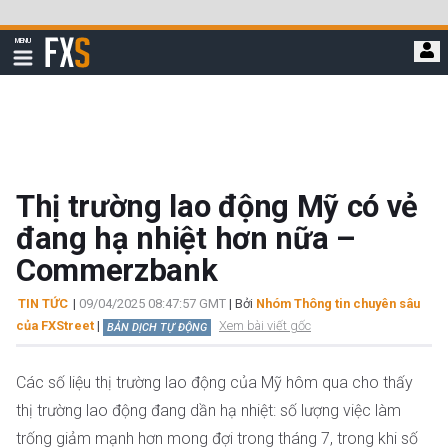
Bỏ
qua
FXStreet
MENU
để
Hiển
thị
đi
điều
hướng
đến
nội
dung
chính
Thị trường lao động Mỹ có vẻ
đang hạ nhiệt hơn nữa –
Commerzbank
TIN TỨC
|
09/04/2025 08:47:57 GMT
| Bởi
Nhóm Thông tin chuyên sâu
của FXStreet
|
Xem bài viết gốc
BẢN DỊCH TỰ ĐỘNG
Các số liệu thị trường lao động của Mỹ hôm qua cho thấy
thị trường lao động đang dần hạ nhiệt: số lượng việc làm
trống giảm mạnh hơn mong đợi trong tháng 7, trong khi số