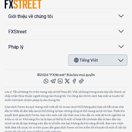
Giới thiệu về chúng tôi
FXStreet
Pháp lý
Tiếng Việt
©2026 "FXStreet" Bảo lưu mọi quyền
Lưu ý: Tất cả thông tin trên trang này có thể thay đổi. Việc sử dụng trang web này cấu thành sự
chấp nhận thỏa thuận người dùng của chúng tôi. Vui lòng đọc chính sách bảo mật và tuyên bố
miễn trừ trách nhiệm pháp lý của chúng tôi.
Giao dịch Forex ký quỹ mang một mức độ rủi ro cao và có thể không phù hợp với tất cả các nhà
đầu tư. Mức độ đòn bẩy cao có thể chống lại bạn nhưng cũng có thể mang lại lợi ích bạn. Trước khi
quyết định giao dịch Forêx, bạn nên xem xét cẩn thận mục tiêu đầu tư, mức độ kinh nghiệm và
khẩu vị rủi ro. Khả năng tồn tại là bạn có thể bị lỗ một số hoặc tất cả khoản đầu tư ban đầu của
mình và do đó bạn không nên đầu tư số tiền mà bạn không đủ khả năng để mất. Bạn nên nhận
thức được tất cả các rủi ro liên quan đến giao dịch Forex và tìm kiếm lời khuyên từ một cố vấn tài
chính độc lập nếu bạn có bất kỳ nghi ngờ nào.