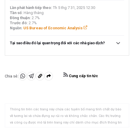
Lần phát hành tiếp theo:
Th 5 thg 7 31, 2025 12:30
Tần số:
Hàng tháng
Đồng thuận:
2.7%
Trước đó:
2.7%
Nguồn:
US Bureau of Economic Analysis
Tại sao điều đó lại quan trọng đối với các nhà giao dịch?
Sau khi công bố báo cáo GDP, Văn phòng Phân tích Kinh
tế Mỹ công bố dữ liệu Chỉ số Giá Chi tiêu Cá nhân (PCE)
cùng với những thay đổi hàng tháng trong Chi tiêu Cá nhân
và Thu nhập Cá nhân. Các nhà hoạch định chính sách của
Cung cấp tin tức
Chia sẻ:
Ủy ban Thị trường mở Liên bang (FOMC) sử dụng Chỉ số
Chia
Chia
Sao
giá PCE cốt lõi hàng năm, loại trừ giá thực phẩm và năng
sẻ
sẻ
chép
lượng biến động, làm thước đo chính về lạm phát. Một kết
quả tốt hơn mong đợi có thể giúp USD vượt trội hơn so với
vào
vào
vào
các đồng tiền chính khác vì nó sẽ gợi ý về một sự thay đổi
WhatsApp
Telegram
khay
theo hướng thắt chặt chính sách tiền tệ, tăng lãi suất có
Thông tin trên các trang này chứa các tuyên bố mang tính chất dự báo
thể xảy ra trong hướng dẫn về phía trước của Fed và
nhớ
về tương lai và chứa đựng sự rủi ro và không chắc chắn. Các thị trường
ngược lại.
tạm
và công cụ được mô tả trên trang này chỉ dành cho mục đích thông tin
và không phải là các khuyến nghị về việc mua hoặc bán các tài sản này.