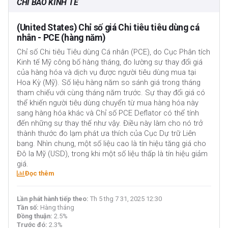
CHỈ BÁO KINH TẾ
(United States) Chỉ số giá Chi tiêu tiêu dùng cá
nhân - PCE (hàng năm)
Chỉ số Chi tiêu Tiêu dùng Cá nhân (PCE), do Cục Phân tích
Kinh tế Mỹ công bố hàng tháng, đo lường sự thay đổi giá
của hàng hóa và dịch vụ được người tiêu dùng mua tại
Hoa Kỳ (Mỹ). Số liệu hàng năm so sánh giá trong tháng
tham chiếu với cùng tháng năm trước. Sự thay đổi giá có
thể khiến người tiêu dùng chuyển từ mua hàng hóa này
sang hàng hóa khác và Chỉ số PCE Deflator có thể tính
đến những sự thay thế như vậy. Điều này làm cho nó trở
thành thước đo lạm phát ưa thích của Cục Dự trữ Liên
bang. Nhìn chung, một số liệu cao là tín hiệu tăng giá cho
Đô la Mỹ (USD), trong khi một số liệu thấp là tín hiệu giảm
giá.
Đọc thêm
Lần phát hành tiếp theo:
Th 5 thg 7 31, 2025 12:30
Tần số:
Hàng tháng
Đồng thuận:
2.5%
Trước đó:
2.3%