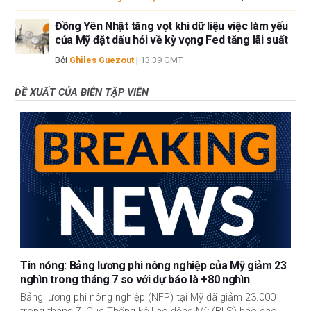
Đồng Yên Nhật tăng vọt khi dữ liệu việc làm yếu
của Mỹ đặt dấu hỏi về kỳ vọng Fed tăng lãi suất
Bởi
Ghiles Guezout
|
13:39 GMT
ĐỀ XUẤT CỦA BIÊN TẬP VIÊN
Tin nóng: Bảng lương phi nông nghiệp của Mỹ giảm 23
nghìn trong tháng 7 so với dự báo là +80 nghìn
Bảng lương phi nông nghiệp (NFP) tại Mỹ đã giảm 23.000
trong tháng 7, Cục Thống kê Lao động Mỹ (BLS) báo cáo