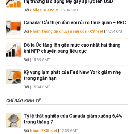
thị trường lao động Mỹ gây áp lực lên USD
Bởi
Ghiles Guezout
|
16:04 GMT
Canada: Cải thiện dần với rủi ro thuế quan – RBC
Bởi
Nhóm Thông tin chuyên sâu của FXStreet
|
15:54 GMT
Đô la Úc tăng lên gần mức cao nhất hai tháng
khi NFP chuyển sang tiêu cực
Bởi
|
15:39 GMT
Kỳ vọng lạm phát của Fed New York giảm nhẹ
trong ngắn hạn
Bởi
|
15:34 GMT
CHỈ BÁO KINH TẾ
Tỷ lệ thất nghiệp của Canada giảm xuống 6,4%
trong tháng 7
Bởi
Nhóm FXStreet
|
12:39 GMT