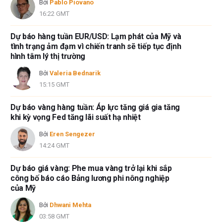
Bởi
Pablo Piovano
16:22 GMT
Dự báo hàng tuần EUR/USD: Lạm phát của Mỹ và
tình trạng ảm đạm vì chiến tranh sẽ tiếp tục định
hình tâm lý thị trường
Bởi
Valeria Bednarik
15:15 GMT
Dự báo vàng hàng tuần: Áp lực tăng giá gia tăng
khi kỳ vọng Fed tăng lãi suất hạ nhiệt
Bởi
Eren Sengezer
14:24 GMT
Dự báo giá vàng: Phe mua vàng trở lại khi sắp
công bố báo cáo Bảng lương phi nông nghiệp
của Mỹ
Bởi
Dhwani Mehta
03:58 GMT