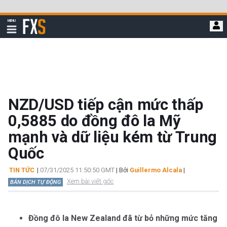
Bỏ
qua
FXStreet
MENU
để
Hiển
thị
đi
điều
hướng
đến
nội
dung
chính
NZD/USD tiếp cận mức thấp
0,5885 do đồng đô la Mỹ
mạnh và dữ liệu kém từ Trung
Quốc
TIN TỨC
|
07/31/2025 11:50:50 GMT
| Bởi
Guillermo Alcala
|
Xem bài viết gốc
BẢN DỊCH TỰ ĐỘNG
Đồng đô la New Zealand đã từ bỏ những mức tăng