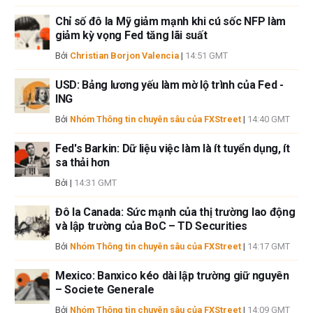
thông tin này và việc hiển thị hoặc sử dụng thông tin này. Ngoại trừ các
Chỉ số đô la Mỹ giảm mạnh khi cú sốc NFP làm
lỗi và thiếu sót.
giảm kỳ vọng Fed tăng lãi suất
Tác giả và FXStreet không phải là các cố vấn đầu tư đã đăng ký và không
Bởi
Christian Borjon Valencia
|
14:51 GMT
có nội dung nào trong bài viết này nhằm mục đích tư vấn đầu tư.
USD: Bảng lương yếu làm mờ lộ trình của Fed -
ING
Bởi
Nhóm Thông tin chuyên sâu của FXStreet
|
14:40 GMT
Fed's Barkin: Dữ liệu việc làm là ít tuyển dụng, ít
sa thải hơn
Bởi
|
14:31 GMT
Đô la Canada: Sức mạnh của thị trường lao động
và lập trường của BoC – TD Securities
Bởi
Nhóm Thông tin chuyên sâu của FXStreet
|
14:17 GMT
Mexico: Banxico kéo dài lập trường giữ nguyên
– Societe Generale
Bởi
Nhóm Thông tin chuyên sâu của FXStreet
|
14:09 GMT