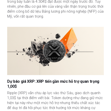
trong bảy tuần là 4.304$ đạt được một ngày trước đó. Tuy
nhiên, phe đầu cơ giá lên của vàng vẫn thận trọng trước thời
điểm công bố dữ liệu Bảng lương phi nông nghiệp (NFP) của
Mỹ, vốn rất quan trọng.
Dự báo giá XRP: XRP tiến gần mức hỗ trợ quan trọng
1,00$
Ripple (XRP) vẫn chịu áp lực vào thứ Sáu, giao dịch quanh
1,03$ tại thời điểm viết bài. Token dường như đang giữ mức
hiện tại này như một mức hỗ trợ nhưng thiếu chất xúc tác
để duy trì đà hồi phục tức thời hướng tới mức kháng cự