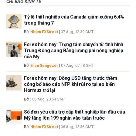
CHỈ BÁO KINH TẾ
Tỷ lệ thất nghiệp của Canada giảm xuống 6,4%
trong tháng 7
Bởi
Nhóm FXStreet
|
07 Aug, 12:39 GMT
Forex hôm nay: Trọng tâm chuyển từ tình hình
Trung Đông sang Bảng lương phi nông nghiệp
của Mỹ
Bởi
Eren Sengezer
|
07 Aug, 07:48 GMT
Forex hôm nay: Đồng USD tăng trước thềm
công bố báo cáo NFP khi rủi ro tại eo biển
Hormuz trở lại
Bởi
|
06 Aug, 20:54 GMT
Số đơn yêu cầu trợ cấp thất nghiệp lần đầu của
Mỹ tăng lên 199 nghìn vào tuần trước
Bởi
Nhóm FXStreet
|
06 Aug, 12:36 GMT