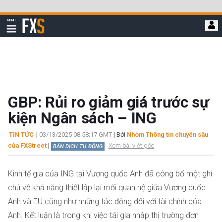
Bỏ
qua
FXStreet
MENU
để
Hiển
thị
đi
điều
hướng
đến
nội
dung
chính
GBP: Rủi ro giảm giá trước sự
kiện Ngân sách – ING
TIN TỨC
|
03/13/2025 08:58:17 GMT
| Bởi
Nhóm Thông tin chuyên sâu
của FXStreet
|
Xem bài viết gốc
BẢN DỊCH TỰ ĐỘNG
Kinh tế gia của ING tại Vương quốc Anh đã công bố một ghi
chú về khả năng thiết lập lại mối quan hệ giữa Vương quốc
Anh và EU cũng như những tác động đối với tài chính của
Anh. Kết luận là trong khi việc tái gia nhập thị trường đơn