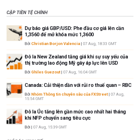
CẶP TIỀN TỆ CHÍNH
Dự báo giá GBP/USD: Phe đầu cơ giá lên cần
1,3560 để mở khóa mức 1,3600
Bởi
Christian Borjon Valencia
|
07 Aug, 18:33 GMT
Đô la New Zealand tăng giá khi sự suy yếu của
thị trường lao động Mỹ gây áp lực lên USD
Bởi
Ghiles Guezout
|
07 Aug, 16:04 GMT
Canada: Cải thiện dần với rủi ro thuế quan – RBC
Bởi
Nhóm Thông tin chuyên sâu của FXStreet
|
07 Aug,
15:54 GMT
Đô la Úc tăng lên gần mức cao nhất hai tháng
khi NFP chuyển sang tiêu cực
Bởi
|
07 Aug, 15:39 GMT