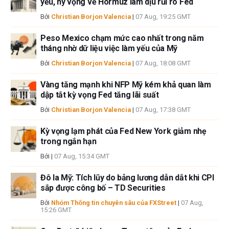
yếu, hy vọng về Hormuz làm dịu rủi ro Fed
tin này. FXStreet và tác giả sẽ không chịu trách nhiệm về bất kỳ sai sót,
Bởi
Christian Borjon Valencia
|
07 Aug, 19:25 GMT
thiếu sót hoặc bất kỳ tổn thất, thương tích hoặc thiệt hại nào phát sinh từ
thông tin này và việc hiển thị hoặc sử dụng thông tin này. Ngoại trừ các
Peso Mexico chạm mức cao nhất trong năm
lỗi và thiếu sót.
tháng nhờ dữ liệu việc làm yếu của Mỹ
Tác giả và FXStreet không phải là các cố vấn đầu tư đã đăng ký và không
có nội dung nào trong bài viết này nhằm mục đích tư vấn đầu tư.
Bởi
Christian Borjon Valencia
|
07 Aug, 18:08 GMT
Vàng tăng mạnh khi NFP Mỹ kém khả quan làm
dập tắt kỳ vọng Fed tăng lãi suất
Bởi
Christian Borjon Valencia
|
07 Aug, 17:38 GMT
Kỳ vọng lạm phát của Fed New York giảm nhẹ
trong ngắn hạn
Bởi
|
07 Aug, 15:34 GMT
Đô la Mỹ: Tích lũy do bảng lương dẫn dắt khi CPI
sắp được công bố – TD Securities
Bởi
Nhóm Thông tin chuyên sâu của FXStreet
|
07 Aug,
15:26 GMT