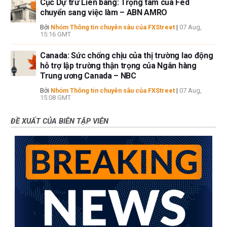
Cục Dự trữ Liên bang: Trọng tâm của Fed
chuyển sang việc làm – ABN AMRO
Bởi
Nhóm Thông tin chuyên sâu của FXStreet
|
07 Aug,
15:16 GMT
Canada: Sức chống chịu của thị trường lao động
hỗ trợ lập trường thận trọng của Ngân hàng
Trung ương Canada – NBC
Bởi
Nhóm Thông tin chuyên sâu của FXStreet
|
07 Aug,
15:08 GMT
ĐỀ XUẤT CỦA BIÊN TẬP VIÊN