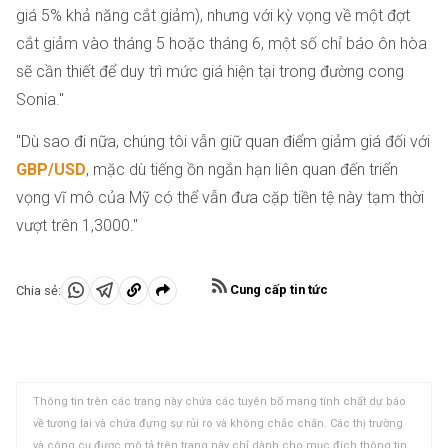
giá 5% khả năng cắt giảm), nhưng với kỳ vọng về một đợt
cắt giảm vào tháng 5 hoặc tháng 6, một số chỉ báo ôn hòa
sẽ cần thiết để duy trì mức giá hiện tại trong đường cong
Sonia."
"Dù sao đi nữa, chúng tôi vẫn giữ quan điểm giảm giá đối với
GBP/USD
, mặc dù tiếng ồn ngắn hạn liên quan đến triển
vọng vĩ mô của Mỹ có thể vẫn đưa cặp tiền tệ này tạm thời
vượt trên 1,3000."
Cung cấp tin tức
Chia sẻ:
Chia
Chia
Sao
sẻ
sẻ
chép
vào
vào
vào
WhatsApp
Telegram
khay
Thông tin trên các trang này chứa các tuyên bố mang tính chất dự báo
nhớ
về tương lai và chứa đựng sự rủi ro và không chắc chắn. Các thị trường
tạm
và công cụ được mô tả trên trang này chỉ dành cho mục đích thông tin