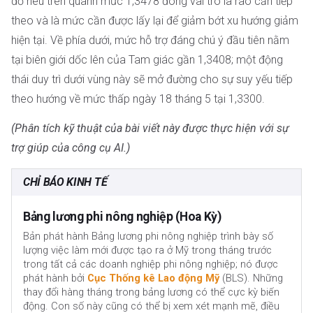
đồ nêu trên quanh mức 1,3478 đóng vai trò là rào cản tiếp
theo và là mức cần được lấy lại để giảm bớt xu hướng giảm
hiện tại. Về phía dưới, mức hỗ trợ đáng chú ý đầu tiên nằm
tại biên giới dốc lên của Tam giác gần 1,3408; một động
thái duy trì dưới vùng này sẽ mở đường cho sự suy yếu tiếp
theo hướng về mức thấp ngày 18 tháng 5 tại 1,3300.
(Phân tích kỹ thuật của bài viết này được thực hiện với sự
trợ giúp của công cụ AI.)
CHỈ BÁO KINH TẾ
Bảng lương phi nông nghiệp (Hoa Kỳ)
Bản phát hành Bảng lương phi nông nghiệp trình bày số
lượng việc làm mới được tạo ra ở Mỹ trong tháng trước
trong tất cả các doanh nghiệp phi nông nghiệp; nó được
phát hành bởi
Cục Thống kê Lao động Mỹ
(BLS). Những
thay đổi hàng tháng trong bảng lương có thể cực kỳ biến
động. Con số này cũng có thể bị xem xét mạnh mẽ, điều