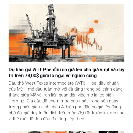
Dự báo giá WTI: Phe đầu cơ giá lên chờ giá vượt và duy
trì trên 78,00$ giữa lo ngại về nguồn cung
Dầu thô West Texas Intermediate (WTI) – loại dầu chuẩn
của Mỹ – mở đầu tuần mới với đà tăng trong bối cảnh căng
thẳng giữa Mỹ và Iran liên quan đến việc mở lại eo biển
Hormuz. Giá dầu đã chạm mức cao nhất trong bốn ngày
trong phiên giao dịch châu Á; hiện phe đầu cơ giá lên đang
chờ đợi giá duy trì ổn định trên mốc 78,00$ trước khi mở các
vị thế mới để đón đầu đà tăng tiếp theo.