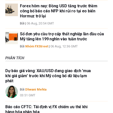
Forex hôm nay: Đồng USD tăng trước thềm
công bố báo cáo NFP khi rủi ro tại eo biển
Hormuz trở lại
Bởi
|
06 Aug, 20:54 GMT
Số đơn yêu cầu trợ cấp thất nghiệp lần đầu của
Mỹ tăng lên 199 nghìn vào tuần trước
Bởi
Nhóm FXStreet
|
06 Aug, 12:36 GMT
PHÂN TÍCH
Dự báo giá vàng: XAU/USD đang giao dịch 'mua
khi giá giảm' trước khi Mỹ công bố dữ liệu lạm
phát
Bởi
Dhwani Mehta
03:51 GMT
Báo cáo CFTC: Tái định vị FX chiếm ưu thế khi
hàng hóa phân hóa