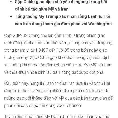
Cặp Cable giao dịch chủ yếu đi ngang trong bối
cảnh bế tắc giữa Mỹ và Iran.
Tổng thống Mỹ Trump xác nhận rằng Lãnh tụ Tối
cao Iran đang tham gia đàm phán với Washington.
Cặp GBP/USD tăng nhẹ lên gần 1,3430 trong phiên giao
dịch đầu giờ châu Âu vào thứ Năm, nhưng chủ yếu đi ngang
trong phạm vi từ 1,3407 đến 1,3485 trong bốn ngày giao
dịch gần đây. Cặp Cable gặp khó khăn trong việc xác định
xu hướng khi các cuộc đàm phán giữa Hoa Kỳ (Mỹ) và Iran
về thỏa thuận hòa bình lâu dài không đạt được đột phá.
Đầu tuần này, hãng tin Tasnim của Iran đưa tin vào thứ Hai
rằng các thành viên trong nhóm đàm phán của Tehran đã
ngừng trao đổi thông điệp với Mỹ qua các bên trung gian để
phản đối các cuộc tấn công vào Lebanon.
Tuy nhiên, Tổng thống Mỹ Donald Trump xác nhận vào thứ