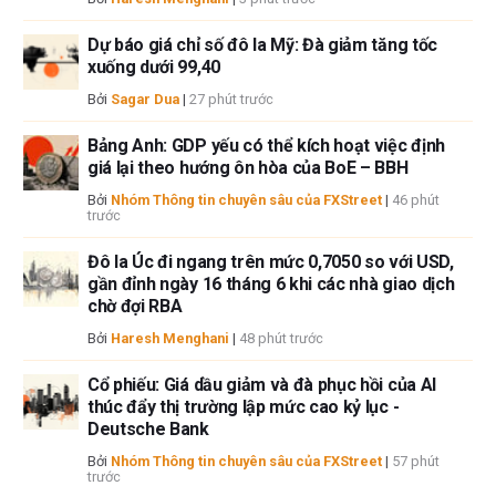
Nếu không được đề cập rõ ràng trong nội dung bài viết, tại thời điểm viết
bài, tác giả không nắm giữ vị thế nào đối với bất kỳ cổ phiếu nào được đề
Dự báo giá chỉ số đô la Mỹ: Đà giảm tăng tốc
cập trong bài viết này và không có quan hệ kinh doanh với bất kỳ công ty
xuống dưới 99,40
nào được đề cập. Tác giả không nhận được tiền công cho việc viết bài
Bởi
Sagar Dua
|
27 phút trước
này, ngoài từ FXStreet.
FXStreet và tác giả không cung cấp các đề xuất được cá nhân hóa. Tác
Bảng Anh: GDP yếu có thể kích hoạt việc định
giả không cam đoan về tính chính xác, đầy đủ hoặc phù hợp của thông
giá lại theo hướng ôn hòa của BoE – BBH
tin này. FXStreet và tác giả sẽ không chịu trách nhiệm về bất kỳ sai sót,
Bởi
Nhóm Thông tin chuyên sâu của FXStreet
|
46 phút
thiếu sót hoặc bất kỳ tổn thất, thương tích hoặc thiệt hại nào phát sinh từ
trước
thông tin này và việc hiển thị hoặc sử dụng thông tin này. Ngoại trừ các
lỗi và thiếu sót.
Đô la Úc đi ngang trên mức 0,7050 so với USD,
gần đỉnh ngày 16 tháng 6 khi các nhà giao dịch
Tác giả và FXStreet không phải là các cố vấn đầu tư đã đăng ký và không
chờ đợi RBA
có nội dung nào trong bài viết này nhằm mục đích tư vấn đầu tư.
Bởi
Haresh Menghani
|
48 phút trước
Cổ phiếu: Giá dầu giảm và đà phục hồi của AI
thúc đẩy thị trường lập mức cao kỷ lục -
Deutsche Bank
Bởi
Nhóm Thông tin chuyên sâu của FXStreet
|
57 phút
trước