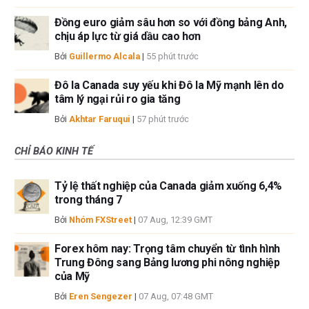
Đồng euro giảm sâu hơn so với đồng bảng Anh,
chịu áp lực từ giá dầu cao hơn
Bởi
Guillermo Alcala
|
55 phút trước
Đô la Canada suy yếu khi Đô la Mỹ mạnh lên do
tâm lý ngại rủi ro gia tăng
Bởi
Akhtar Faruqui
|
57 phút trước
CHỈ BÁO KINH TẾ
Tỷ lệ thất nghiệp của Canada giảm xuống 6,4%
trong tháng 7
Bởi
Nhóm FXStreet
|
07 Aug, 12:39 GMT
Forex hôm nay: Trọng tâm chuyển từ tình hình
Trung Đông sang Bảng lương phi nông nghiệp
của Mỹ
Bởi
Eren Sengezer
|
07 Aug, 07:48 GMT