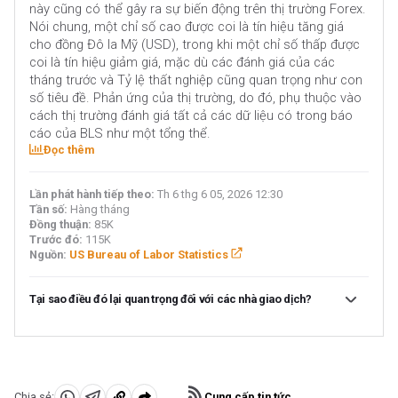
này cũng có thể gây ra sự biến động trên thị trường Forex.
Nói chung, một chỉ số cao được coi là tín hiệu tăng giá
cho đồng Đô la Mỹ (USD), trong khi một chỉ số thấp được
coi là tín hiệu giảm giá, mặc dù các đánh giá của các
tháng trước và Tỷ lệ thất nghiệp cũng quan trọng như con
số tiêu đề. Phản ứng của thị trường, do đó, phụ thuộc vào
cách thị trường đánh giá tất cả các dữ liệu có trong báo
cáo của BLS như một tổng thể.
Đọc thêm
Lần phát hành tiếp theo:
Th 6 thg 6 05, 2026 12:30
Tần số:
Hàng tháng
Đồng thuận:
85K
Trước đó:
115K
Nguồn:
US Bureau of Labor Statistics
Tại sao điều đó lại quan trọng đối với các nhà giao dịch?
Báo cáo việc làm hàng tháng của Mỹ được coi là chỉ báo
kinh tế quan trọng nhất đối với các nhà giao dịch ngoại hối.
Được công bố vào thứ Sáu đầu tiên sau tháng được báo
cáo, sự thay đổi về số lượng việc làm có mối quan hệ chặt
Cung cấp tin tức
Chia sẻ: