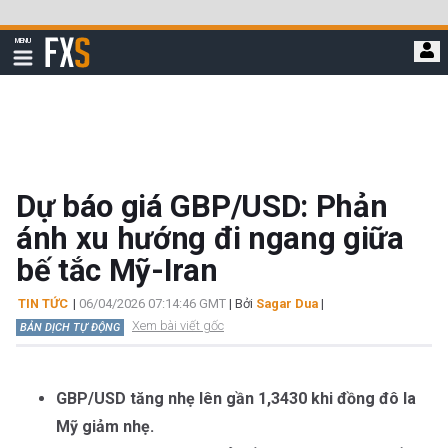
Bỏ
qua
FXStreet
MENU
để
Hiển
thị
đi
điều
hướng
đến
nội
dung
chính
Dự báo giá GBP/USD: Phản
ánh xu hướng đi ngang giữa
bế tắc Mỹ-Iran
TIN TỨC
|
06/04/2026 07:14:46 GMT
| Bởi
Sagar Dua
|
Xem bài viết gốc
BẢN DỊCH TỰ ĐỘNG
GBP/USD tăng nhẹ lên gần 1,3430 khi đồng đô la
Mỹ giảm nhẹ.