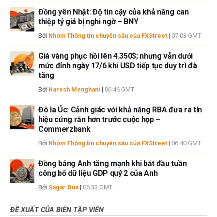
Đồng yên Nhật: Độ tin cậy của khả năng can
thiệp tỷ giá bị nghi ngờ – BNY
Bởi
Nhóm Thông tin chuyên sâu của FXStreet
|
07:03 GMT
Giá vàng phục hồi lên 4.350$; nhưng vẫn dưới
mức đỉnh ngày 17/6 khi USD tiếp tục duy trì đà
tăng
Bởi
Haresh Menghani
|
06:46 GMT
Đô la Úc: Cảnh giác với khả năng RBA đưa ra tín
hiệu cứng rắn hơn trước cuộc họp –
Commerzbank
Bởi
Nhóm Thông tin chuyên sâu của FXStreet
|
06:40 GMT
Đồng bảng Anh tăng mạnh khi bắt đầu tuần
công bố dữ liệu GDP quý 2 của Anh
Bởi
Sagar Dua
|
06:33 GMT
ĐỀ XUẤT CỦA BIÊN TẬP VIÊN