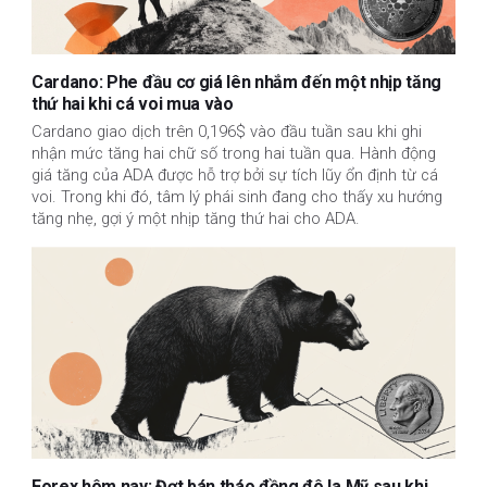
Cardano: Phe đầu cơ giá lên nhắm đến một nhịp tăng
thứ hai khi cá voi mua vào
Cardano giao dịch trên 0,196$ vào đầu tuần sau khi ghi 
nhận mức tăng hai chữ số trong hai tuần qua. Hành động 
giá tăng của ADA được hỗ trợ bởi sự tích lũy ổn định từ cá 
voi. Trong khi đó, tâm lý phái sinh đang cho thấy xu hướng 
tăng nhẹ, gợi ý một nhịp tăng thứ hai cho ADA.
Forex hôm nay: Đợt bán tháo đồng đô la Mỹ sau khi