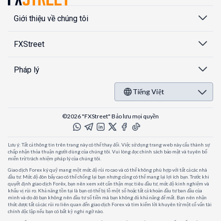
Giới thiệu về chúng tôi
FXStreet
Pháp lý
Tiếng Việt
©2026 "FXStreet" Bảo lưu mọi quyền
Lưu ý: Tất cả thông tin trên trang này có thể thay đổi. Việc sử dụng trang web này cấu thành sự
chấp nhận thỏa thuận người dùng của chúng tôi. Vui lòng đọc chính sách bảo mật và tuyên bố
miễn trừ trách nhiệm pháp lý của chúng tôi.
Giao dịch Forex ký quỹ mang một mức độ rủi ro cao và có thể không phù hợp với tất cả các nhà
đầu tư. Mức độ đòn bẩy cao có thể chống lại bạn nhưng cũng có thể mang lại lợi ích bạn. Trước khi
quyết định giao dịch Forêx, bạn nên xem xét cẩn thận mục tiêu đầu tư, mức độ kinh nghiệm và
khẩu vị rủi ro. Khả năng tồn tại là bạn có thể bị lỗ một số hoặc tất cả khoản đầu tư ban đầu của
mình và do đó bạn không nên đầu tư số tiền mà bạn không đủ khả năng để mất. Bạn nên nhận
thức được tất cả các rủi ro liên quan đến giao dịch Forex và tìm kiếm lời khuyên từ một cố vấn tài
chính độc lập nếu bạn có bất kỳ nghi ngờ nào.