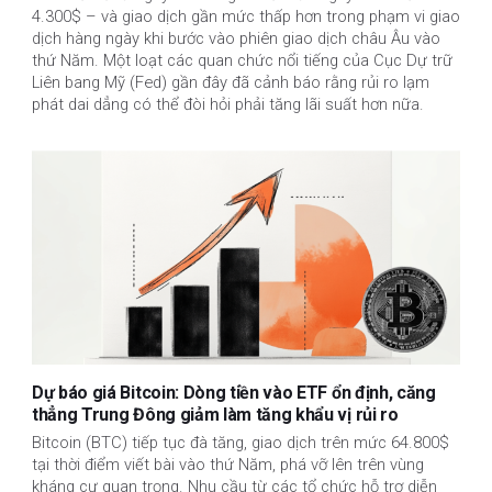
4.300$ – và giao dịch gần mức thấp hơn trong phạm vi giao
dịch hàng ngày khi bước vào phiên giao dịch châu Âu vào
thứ Năm. Một loạt các quan chức nổi tiếng của Cục Dự trữ
Liên bang Mỹ (Fed) gần đây đã cảnh báo rằng rủi ro lạm
phát dai dẳng có thể đòi hỏi phải tăng lãi suất hơn nữa.
Dự báo giá Bitcoin: Dòng tiền vào ETF ổn định, căng
thẳng Trung Đông giảm làm tăng khẩu vị rủi ro
Bitcoin (BTC) tiếp tục đà tăng, giao dịch trên mức 64.800$
tại thời điểm viết bài vào thứ Năm, phá vỡ lên trên vùng
kháng cự quan trọng. Nhu cầu từ các tổ chức hỗ trợ diễn