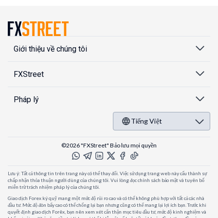
Giới thiệu về chúng tôi
FXStreet
Pháp lý
Tiếng Việt
©2026 "FXStreet" Bảo lưu mọi quyền
Lưu ý: Tất cả thông tin trên trang này có thể thay đổi. Việc sử dụng trang web này cấu thành sự
chấp nhận thỏa thuận người dùng của chúng tôi. Vui lòng đọc chính sách bảo mật và tuyên bố
miễn trừ trách nhiệm pháp lý của chúng tôi.
Giao dịch Forex ký quỹ mang một mức độ rủi ro cao và có thể không phù hợp với tất cả các nhà
đầu tư. Mức độ đòn bẩy cao có thể chống lại bạn nhưng cũng có thể mang lại lợi ích bạn. Trước khi
quyết định giao dịch Forêx, bạn nên xem xét cẩn thận mục tiêu đầu tư, mức độ kinh nghiệm và