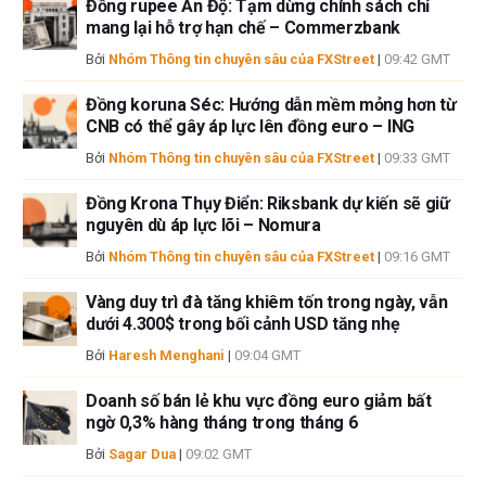
Đồng rupee Ấn Độ: Tạm dừng chính sách chỉ
lỗi và thiếu sót.
mang lại hỗ trợ hạn chế – Commerzbank
Tác giả và FXStreet không phải là các cố vấn đầu tư đã đăng ký và không
Bởi
Nhóm Thông tin chuyên sâu của FXStreet
|
09:42 GMT
có nội dung nào trong bài viết này nhằm mục đích tư vấn đầu tư.
Đồng koruna Séc: Hướng dẫn mềm mỏng hơn từ
CNB có thể gây áp lực lên đồng euro – ING
Bởi
Nhóm Thông tin chuyên sâu của FXStreet
|
09:33 GMT
Đồng Krona Thụy Điển: Riksbank dự kiến sẽ giữ
nguyên dù áp lực lõi – Nomura
Bởi
Nhóm Thông tin chuyên sâu của FXStreet
|
09:16 GMT
Vàng duy trì đà tăng khiêm tốn trong ngày, vẫn
dưới 4.300$ trong bối cảnh USD tăng nhẹ
Bởi
Haresh Menghani
|
09:04 GMT
Doanh số bán lẻ khu vực đồng euro giảm bất
ngờ 0,3% hàng tháng trong tháng 6
Bởi
Sagar Dua
|
09:02 GMT