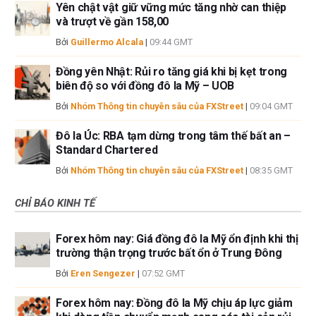
Yên chật vật giữ vững mức tăng nhờ can thiệp
và trượt về gần 158,00
Bởi
Guillermo Alcala
|
09:44 GMT
Đồng yên Nhật: Rủi ro tăng giá khi bị kẹt trong
biên độ so với đồng đô la Mỹ – UOB
Bởi
Nhóm Thông tin chuyên sâu của FXStreet
|
09:04 GMT
Đô la Úc: RBA tạm dừng trong tâm thế bất an –
Standard Chartered
Bởi
Nhóm Thông tin chuyên sâu của FXStreet
|
08:35 GMT
CHỈ BÁO KINH TẾ
Forex hôm nay: Giá đồng đô la Mỹ ổn định khi thị
trường thận trọng trước bất ổn ở Trung Đông
Bởi
Eren Sengezer
|
07:52 GMT
Forex hôm nay: Đồng đô la Mỹ chịu áp lực giảm