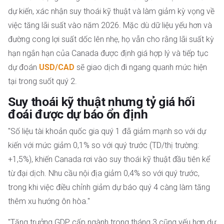
dự kiến, xác nhận suy thoái kỹ thuật và làm giảm kỳ vọng về
việc tăng lãi suất vào năm 2026. Mặc dù dữ liệu yếu hơn và
đường cong lợi suất dốc lên nhẹ, họ vẫn cho rằng lãi suất kỳ
hạn ngắn hạn của Canada được định giá hợp lý và tiếp tục
dự đoán
USD/CAD
sẽ giao dịch đi ngang quanh mức hiện
tại trong suốt quý 2.
Suy thoái kỹ thuật nhưng tỷ giá hối
đoái được dự báo ổn định
"Số liệu tài khoản quốc gia quý 1 đã giảm mạnh so với dự
kiến ​​với mức giảm 0,1% so với quý trước (TD/thị trường:
+1,5%), khiến Canada rơi vào suy thoái kỹ thuật đầu tiên kể
từ đại dịch. Nhu cầu nội địa giảm 0,4% so với quý trước,
trong khi việc điều chỉnh giảm dự báo quý 4 càng làm tăng
thêm xu hướng ôn hòa."
"Tăng trưởng GDP cấp ngành trong tháng 3 cũng yếu hơn dự