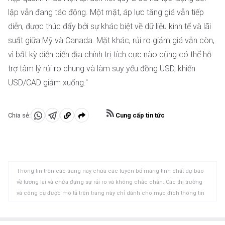
lập vẫn đang tác động. Một mặt, áp lực tăng giá vẫn tiếp
diễn, được thúc đẩy bởi sự khác biệt về dữ liệu kinh tế và lãi
suất giữa Mỹ và Canada. Mặt khác, rủi ro giảm giá vẫn còn,
vì bất kỳ diễn biến địa chính trị tích cực nào cũng có thể hỗ
trợ tâm lý rủi ro chung và làm suy yếu đồng USD, khiến
USD/CAD giảm xuống."
Cung cấp tin tức
Chia sẻ:
Chia
Chia
Sao
sẻ
sẻ
chép
vào
vào
vào
WhatsApp
Telegram
khay
Thông tin trên các trang này chứa các tuyên bố mang tính chất dự báo
nhớ
về tương lai và chứa đựng sự rủi ro và không chắc chắn. Các thị trường
tạm
và công cụ được mô tả trên trang này chỉ dành cho mục đích thông tin
và không phải là các khuyến nghị về việc mua hoặc bán các tài sản này.
Bạn nên tự nghiên cứu kỹ lưỡng trước khi đưa ra bất kỳ quyết định đầu tư