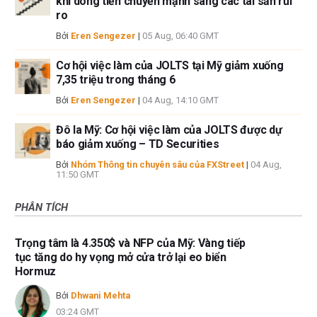
khi dòng tiền chuyển mạnh sang các tài sản rủi
ro
Bởi
Eren Sengezer
|
05 Aug, 06:40 GMT
Cơ hội việc làm của JOLTS tại Mỹ giảm xuống
7,35 triệu trong tháng 6
Bởi
Eren Sengezer
|
04 Aug, 14:10 GMT
Đô la Mỹ: Cơ hội việc làm của JOLTS được dự
báo giảm xuống – TD Securities
Bởi
Nhóm Thông tin chuyên sâu của FXStreet
|
04 Aug,
11:50 GMT
PHÂN TÍCH
Trọng tâm là 4.350$ và NFP của Mỹ: Vàng tiếp
tục tăng do hy vọng mở cửa trở lại eo biển
Hormuz
Bởi
Dhwani Mehta
03:24 GMT