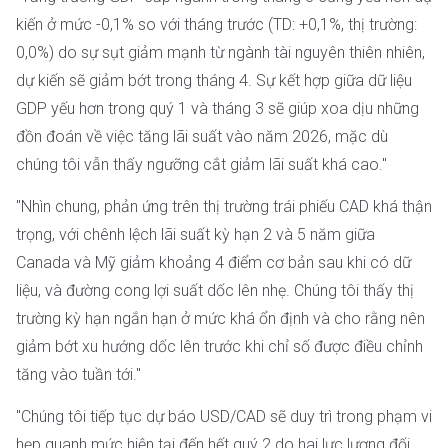
kiến ​​ở mức -0,1% so với tháng trước (TD: +0,1%, thị trường:
0,0%) do sự sụt giảm mạnh từ ngành tài nguyên thiên nhiên,
dự kiến ​​sẽ giảm bớt trong tháng 4. Sự kết hợp giữa dữ liệu
GDP yếu hơn trong quý 1 và tháng 3 sẽ giúp xoa dịu những
đồn đoán về việc tăng lãi suất vào năm 2026, mặc dù
chúng tôi vẫn thấy ngưỡng cắt giảm lãi suất khá cao."
"Nhìn chung, phản ứng trên thị trường trái phiếu CAD khá thận
trọng, với chênh lệch lãi suất kỳ hạn 2 và 5 năm giữa
Canada và Mỹ giảm khoảng 4 điểm cơ bản sau khi có dữ
liệu, và đường cong lợi suất dốc lên nhẹ. Chúng tôi thấy thị
trường kỳ hạn ngắn hạn ở mức khá ổn định và cho rằng nên
giảm bớt xu hướng dốc lên trước khi chỉ số được điều chỉnh
tăng vào tuần tới."
"Chúng tôi tiếp tục dự báo USD/CAD sẽ duy trì trong phạm vi
hẹp quanh mức hiện tại đến hết quý 2 do hai lực lượng đối