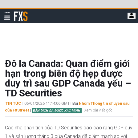
Bỏ
qua
FXStreet
MENU
để
Hiển
thị
đi
điều
hướng
đến
nội
dung
chính
Đô la Canada: Quan điểm giới
hạn trong biên độ hẹp được
duy trì sau GDP Canada yếu –
TD Securities
TIN TỨC
|
06/01/2026 11:14:06 GMT
| Bởi
Nhóm Thông tin chuyên sâu
của FXStreet
|
Xem bài viết gốc
BẢN DỊCH ĐÃ ĐƯỢC XÁC MINH
Các nhà phân tích của TD Securities báo cáo rằng GDP quý
1 và sản lượng tháng 3 của Canada đã giảm mạnh so với