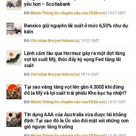
yếu hơn – Scotiabank
sẽ không chịu trách nhiệm về thông tin được tìm thấy ở cuối các liên kết
được đăng trên trang này.
Bởi
Nhóm Thông tin chuyên sâu của FXStreet
|
19:27 GMT
Nếu không được đề cập rõ ràng trong nội dung bài viết, tại thời điểm viết
Banxico giữ nguyên lãi suất ở mức 6,50% như dự
bài, tác giả không nắm giữ vị thế nào đối với bất kỳ cổ phiếu nào được đề
kiến
cập trong bài viết này và không có quan hệ kinh doanh với bất kỳ công ty
nào được đề cập. Tác giả không nhận được tiền công cho việc viết bài
Bởi
Christian Borjon Valencia
|
19:22 GMT
này, ngoài từ FXStreet.
Lệnh cấm tàu qua Hormuz gây ra một đợt tăng
FXStreet và tác giả không cung cấp các đề xuất được cá nhân hóa. Tác
vọt lợi suất Mỹ, thúc đẩy kỳ vọng Fed tăng lãi
giả không cam đoan về tính chính xác, đầy đủ hoặc phù hợp của thông
suất
tin này. FXStreet và tác giả sẽ không chịu trách nhiệm về bất kỳ sai sót,
thiếu sót hoặc bất kỳ tổn thất, thương tích hoặc thiệt hại nào phát sinh từ
Bởi
Christian Borjon Valencia
|
18:16 GMT
thông tin này và việc hiển thị hoặc sử dụng thông tin này. Ngoại trừ các
lỗi và thiếu sót.
Tại sao vàng tăng vọt lên gần 4.300$ khi đồng
đô la Mỹ và lợi suất trái phiếu Kho bạc hạ nhiệt?
Tác giả và FXStreet không phải là các cố vấn đầu tư đã đăng ký và không
có nội dung nào trong bài viết này nhằm mục đích tư vấn đầu tư.
Bởi
Nhóm Thông tin chuyên sâu của FXStreet
|
14:57 GMT
Tín dụng AAA của Australia vừa được tái khẳng
định: Tại sao đô la Úc vẫn đối mặt với những cơn
gió ngược tăng trưởng
Bởi
Nhóm Thông tin chuyên sâu của FXStreet
|
14:46 GMT