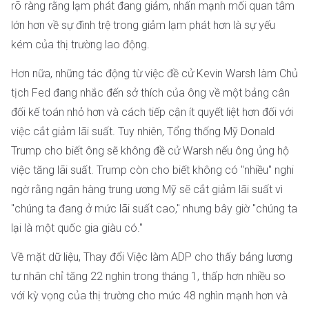
rõ ràng rằng lạm phát đang giảm, nhấn mạnh mối quan tâm
lớn hơn về sự đình trệ trong giảm lạm phát hơn là sự yếu
kém của thị trường lao động.
Hơn nữa, những tác động từ việc đề cử Kevin Warsh làm Chủ
tịch Fed đang nhắc đến sở thích của ông về một bảng cân
đối kế toán nhỏ hơn và cách tiếp cận ít quyết liệt hơn đối với
việc cắt giảm lãi suất. Tuy nhiên, Tổng thống Mỹ Donald
Trump cho biết ông sẽ không đề cử Warsh nếu ông ủng hộ
việc tăng lãi suất. Trump còn cho biết không có "nhiều" nghi
ngờ rằng ngân hàng trung ương Mỹ sẽ cắt giảm lãi suất vì
"chúng ta đang ở mức lãi suất cao," nhưng bây giờ "chúng ta
lại là một quốc gia giàu có."
Về mặt dữ liệu, Thay đổi Việc làm ADP cho thấy bảng lương
tư nhân chỉ tăng 22 nghìn trong tháng 1, thấp hơn nhiều so
với kỳ vọng của thị trường cho mức 48 nghìn mạnh hơn và