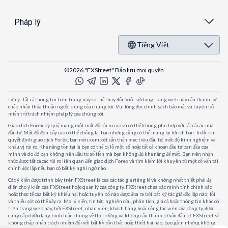
Pháp lý
Tiếng Việt
©2026 "FXStreet" Bảo lưu mọi quyền
Lưu ý: Tất cả thông tin trên trang này có thể thay đổi. Việc sử dụng trang web này cấu thành sự
chấp nhận thỏa thuận người dùng của chúng tôi. Vui lòng đọc chính sách bảo mật và tuyên bố
miễn trừ trách nhiệm pháp lý của chúng tôi.
Giao dịch Forex ký quỹ mang một mức độ rủi ro cao và có thể không phù hợp với tất cả các nhà
đầu tư. Mức độ đòn bẩy cao có thể chống lại bạn nhưng cũng có thể mang lại lợi ích bạn. Trước khi
quyết định giao dịch Forêx, bạn nên xem xét cẩn thận mục tiêu đầu tư, mức độ kinh nghiệm và
khẩu vị rủi ro. Khả năng tồn tại là bạn có thể bị lỗ một số hoặc tất cả khoản đầu tư ban đầu của
mình và do đó bạn không nên đầu tư số tiền mà bạn không đủ khả năng để mất. Bạn nên nhận
thức được tất cả các rủi ro liên quan đến giao dịch Forex và tìm kiếm lời khuyên từ một cố vấn tài
chính độc lập nếu bạn có bất kỳ nghi ngờ nào.
Các ý kiến được trình bày trên FXStreet là của các tác giả riêng lẻ và không nhất thiết phải đại
diện cho ý kiến của FXStreet hoặc quản lý của công ty. FXStreet chưa xác minh tính chính xác
hoặc thực tế của bất kỳ khiếu nại hoặc tuyên bố nào được đưa ra bởi bất kỳ tác giả độc lập nào: lỗi
và thiếu sót có thể xảy ra. Mọi ý kiến, tin tức, nghiên cứu, phân tích, giá cả hoặc thông tin khác có
trên trang web này, bởi FXStreet, nhân viên, khách hàng hoặc cộng tác viên của công ty, được
cung cấp dưới dạng bình luận chung về thị trường và không cấu thành tư vấn đầu tư. FXStreet sẽ
không chấp nhận trách nhiệm đối với bất kỳ tổn thất hoặc thiệt hại nào, bao gồm nhưng không