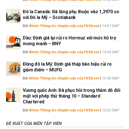
Đô la Canada: Đà tăng phụ thuộc vào 1,3970 so
với Đô la Mỹ – Scotiabank
Bởi
Nhóm Thông tin chuyên sâu của FXStreet
|
14:37 GMT
Dầu: Định giá lại rủi ro Hormuz với mức hỗ trợ
mong manh – BNY
Bởi
Nhóm Thông tin chuyên sâu của FXStreet
|
14:05 GMT
Đồng đô la Mỹ: Định giá thấp báo hiệu rủi ro
giảm điểm – MUFG
Bởi
Nhóm Thông tin chuyên sâu của FXStreet
|
13:43 GMT
Vương quốc Anh: Đà phục hồi trong thăm dò đối
mặt với phép thử tháng 10 – Standard
Chartered
Bởi
Nhóm Thông tin chuyên sâu của FXStreet
|
13:25 GMT
ĐỀ XUẤT CỦA BIÊN TẬP VIÊN