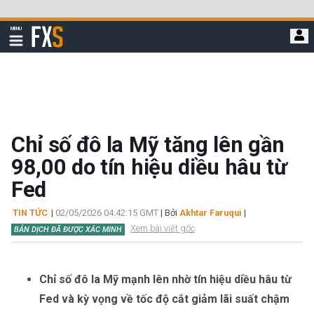
Bỏ
qua
FXStreet
MENU
để
Hiển
thị
đi
điều
hướng
đến
nội
dung
chính
Chỉ số đô la Mỹ tăng lên gần
98,00 do tín hiệu diều hâu từ
Fed
TIN TỨC
|
02/05/2026 04:42:15 GMT
| Bởi
Akhtar Faruqui
|
Xem bài viết gốc
BẢN DỊCH ĐÃ ĐƯỢC XÁC MINH
Chỉ số đô la Mỹ mạnh lên nhờ tín hiệu diều hâu từ
Fed và kỳ vọng về tốc độ cắt giảm lãi suất chậm