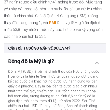
37 nghìn (được điều chỉnh từ 41 nghìn) trước đó. Mức tăng
yếu này có trọng số thêm do sự hoãn lại của dữ liệu chính
thức từ chính phủ. Chỉ số Quản lý Cung ứng (ISM) không
thay đổi trong tháng 1, với
PMI
Dịch vụ ISM giữ ổn định ở
mức 53,8. Tuy nhiên, mức này cao hơn so với kỳ vọng của
các nhà phân tích là 53,5.
CÂU HỎI THƯỜNG GẶP VỀ ĐÔ LA MỸ
Đồng đô la Mỹ là gì?
Đô la Mỹ (USD) là tiền tệ chính thức của Hợp chủng quốc
Hoa Kỳ và là tiền tệ 'trên thực tế' của một số lượng đáng
kể các quốc gia khác nơi nó được lưu hành cùng với tiền
giấy địa phương. Đây là loại tiền tệ được giao dịch nhiều
nhất trên thế giới, chiếm hơn 88% tổng doanh thu ngoại
hối toàn cầu, tương đương trung bình 6,6 nghìn tỷ đô la
giao dịch mỗi ngày, theo dữ liệu từ năm 2022. Sau Thế
chiến thứ hai, USD đã thay thế Bảng Anh trở thành đồng