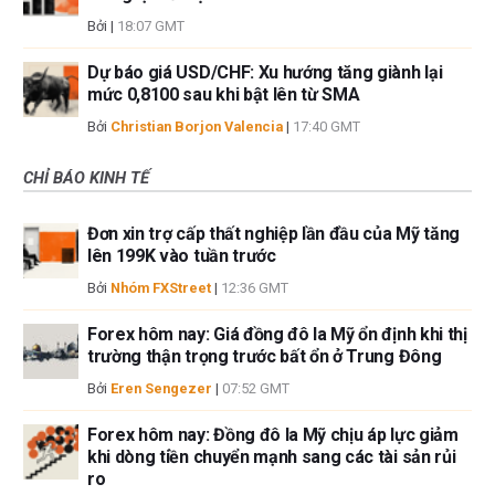
Bởi
|
18:07 GMT
Dự báo giá USD/CHF: Xu hướng tăng giành lại
mức 0,8100 sau khi bật lên từ SMA
Bởi
Christian Borjon Valencia
|
17:40 GMT
CHỈ BÁO KINH TẾ
Đơn xin trợ cấp thất nghiệp lần đầu của Mỹ tăng
lên 199K vào tuần trước
Bởi
Nhóm FXStreet
|
12:36 GMT
Forex hôm nay: Giá đồng đô la Mỹ ổn định khi thị
trường thận trọng trước bất ổn ở Trung Đông
Bởi
Eren Sengezer
|
07:52 GMT
Forex hôm nay: Đồng đô la Mỹ chịu áp lực giảm
khi dòng tiền chuyển mạnh sang các tài sản rủi
ro