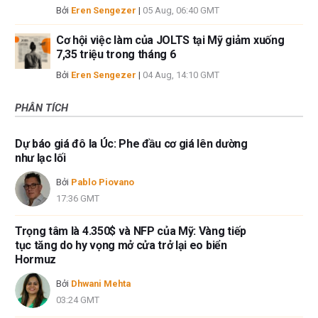
Bởi
Eren Sengezer
|
05 Aug, 06:40 GMT
Cơ hội việc làm của JOLTS tại Mỹ giảm xuống
7,35 triệu trong tháng 6
Bởi
Eren Sengezer
|
04 Aug, 14:10 GMT
PHÂN TÍCH
Dự báo giá đô la Úc: Phe đầu cơ giá lên dường
như lạc lối
Bởi
Pablo Piovano
17:36 GMT
Trọng tâm là 4.350$ và NFP của Mỹ: Vàng tiếp
tục tăng do hy vọng mở cửa trở lại eo biển
Hormuz
Bởi
Dhwani Mehta
03:24 GMT