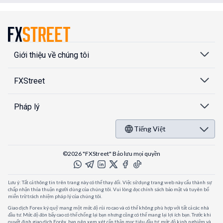
Giới thiệu về chúng tôi
FXStreet
Pháp lý
Tiếng Việt
©2026 "FXStreet" Bảo lưu mọi quyền
Lưu ý: Tất cả thông tin trên trang này có thể thay đổi. Việc sử dụng trang web này cấu thành sự
chấp nhận thỏa thuận người dùng của chúng tôi. Vui lòng đọc chính sách bảo mật và tuyên bố
miễn trừ trách nhiệm pháp lý của chúng tôi.
Giao dịch Forex ký quỹ mang một mức độ rủi ro cao và có thể không phù hợp với tất cả các nhà
đầu tư. Mức độ đòn bẩy cao có thể chống lại bạn nhưng cũng có thể mang lại lợi ích bạn. Trước khi
quyết định giao dịch Forêx, bạn nên xem xét cẩn thận mục tiêu đầu tư, mức độ kinh nghiệm và