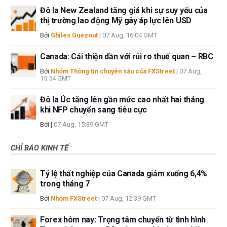
Đô la New Zealand tăng giá khi sự suy yếu của
thị trường lao động Mỹ gây áp lực lên USD
Bởi
Ghiles Guezout
|
07 Aug, 16:04 GMT
Canada: Cải thiện dần với rủi ro thuế quan – RBC
Bởi
Nhóm Thông tin chuyên sâu của FXStreet
|
07 Aug,
15:54 GMT
Đô la Úc tăng lên gần mức cao nhất hai tháng
khi NFP chuyển sang tiêu cực
Bởi
|
07 Aug, 15:39 GMT
CHỈ BÁO KINH TẾ
Tỷ lệ thất nghiệp của Canada giảm xuống 6,4%
trong tháng 7
Bởi
Nhóm FXStreet
|
07 Aug, 12:39 GMT
Forex hôm nay: Trọng tâm chuyển từ tình hình