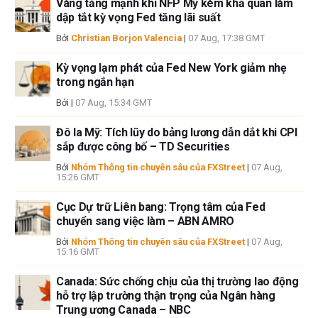
Vàng tăng mạnh khi NFP Mỹ kém khả quan làm
dập tắt kỳ vọng Fed tăng lãi suất
Bởi
Christian Borjon Valencia
|
07 Aug, 17:38 GMT
Kỳ vọng lạm phát của Fed New York giảm nhẹ
trong ngắn hạn
Bởi
|
07 Aug, 15:34 GMT
Đô la Mỹ: Tích lũy do bảng lương dẫn dắt khi CPI
sắp được công bố – TD Securities
Bởi
Nhóm Thông tin chuyên sâu của FXStreet
|
07 Aug,
15:26 GMT
Cục Dự trữ Liên bang: Trọng tâm của Fed
chuyển sang việc làm – ABN AMRO
Bởi
Nhóm Thông tin chuyên sâu của FXStreet
|
07 Aug,
15:16 GMT
Canada: Sức chống chịu của thị trường lao động
hỗ trợ lập trường thận trọng của Ngân hàng
Trung ương Canada – NBC