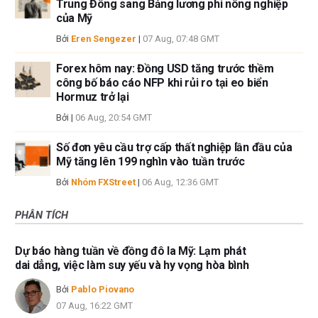
Trung Đông sang Bảng lương phi nông nghiệp
của Mỹ
Bởi
Eren Sengezer
|
07 Aug, 07:48 GMT
Forex hôm nay: Đồng USD tăng trước thềm
công bố báo cáo NFP khi rủi ro tại eo biển
Hormuz trở lại
Bởi
|
06 Aug, 20:54 GMT
Số đơn yêu cầu trợ cấp thất nghiệp lần đầu của
Mỹ tăng lên 199 nghìn vào tuần trước
Bởi
Nhóm FXStreet
|
06 Aug, 12:36 GMT
PHÂN TÍCH
Dự báo hàng tuần về đồng đô la Mỹ: Lạm phát
dai dẳng, việc làm suy yếu và hy vọng hòa bình
Bởi
Pablo Piovano
07 Aug, 16:22 GMT