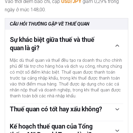
Vào thời điểm báo chí, cặp
USD/JPY
giảm 0,29% trong
ngày ở mức 148,00.
CÂU HỎI THƯỜNG GẶP VỀ THUẾ QUAN
Sự khác biệt giữa thuế và thuế
quan là gì?
Mặc dù thuế quan và thuế đều tạo ra doanh thu cho chính
phủ để tài trợ cho hàng hóa và dịch vụ công, nhưng chúng
có một số điểm khác biệt. Thuế quan được thanh toán
trước tại cảng nhập khẩu, trong khi thuế được thanh toán
vào thời điểm mua hàng. Thuế được áp dụng cho các cá
nhân nộp thuế và doanh nghiệp, trong khi thuế quan được
thanh toán bởi các nhà nhập khẩu.
Thuế quan có tốt hay xấu không?
Có hai trường phái tư tưởng trong giới kinh tế về việc sử
dụng thuế quan. Trong khi một số người cho rằng thuế
Kế hoạch thuế quan của Tổng
quan là cần thiết để bảo vệ các ngành công nghiệp trong