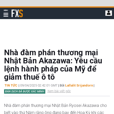
Bỏ
qua
FXStreet
MENU
để
Hiển
thị
đi
điều
hướng
đến
nội
dung
chính
Nhà đàm phán thương mại
Nhật Bản Akazawa: Yêu cầu
lệnh hành pháp của Mỹ để
giảm thuế ô tô
TIN TỨC
|
09/04/2025 02:42:01 GMT
| Bởi
Lallalit Srijandorn
|
Xem bài viết gốc
BẢN DỊCH ĐÃ ĐƯỢC XÁC MINH
Nhà đàm phán thương mại Nhật Bản Ryosei Akazawa cho
biết vào thứ Năm rằng ông đang bay đến Hoa Kỳ khi các