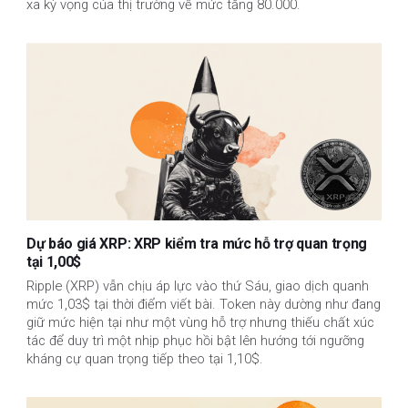
xa kỳ vọng của thị trường về mức tăng 80.000.
Dự báo giá XRP: XRP kiểm tra mức hỗ trợ quan trọng
tại 1,00$
Ripple (XRP) vẫn chịu áp lực vào thứ Sáu, giao dịch quanh
mức 1,03$ tại thời điểm viết bài. Token này dường như đang
giữ mức hiện tại như một vùng hỗ trợ nhưng thiếu chất xúc
tác để duy trì một nhịp phục hồi bật lên hướng tới ngưỡng
kháng cự quan trọng tiếp theo tại 1,10$.