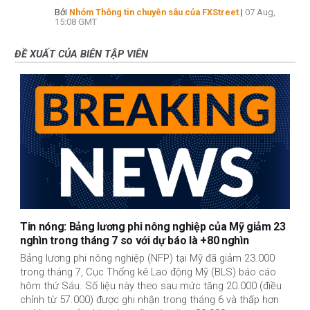
Bởi
Nhóm Thông tin chuyên sâu của FXStreet
|
07 Aug,
15:08 GMT
ĐỀ XUẤT CỦA BIÊN TẬP VIÊN
Tin nóng: Bảng lương phi nông nghiệp của Mỹ giảm 23
nghìn trong tháng 7 so với dự báo là +80 nghìn
Bảng lương phi nông nghiệp (NFP) tại Mỹ đã giảm 23.000
trong tháng 7, Cục Thống kê Lao động Mỹ (BLS) báo cáo
hôm thứ Sáu. Số liệu này theo sau mức tăng 20.000 (điều
chỉnh từ 57.000) được ghi nhận trong tháng 6 và thấp hơn