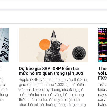
FXStreet cũng không đảm bảo rằng thông tin này có tính chất kịp thời. Việc đầu tư vào
ồm việc mất tất cả hoặc một phần khoản đầu tư của bạn cũng như sự đau khổ về cảm
uan đến đầu tư, bao gồm việc mất toàn bộ vốn đầu tư, thuộc trách nhiệm của bạn. Các
à của các tác giả và không nhất thiết phản ánh chính sách hoặc quan điểm chính thức
Tác giả sẽ không chịu trách nhiệm về thông tin được tìm thấy ở cuối các liên kết
ết, tại thời điểm viết bài, tác giả không nắm giữ vị thế nào đối với bất kỳ cổ phiếu
uan hệ kinh doanh với bất kỳ công ty nào được đề cập. Tác giả không nhận được tiền
được cá nhân hóa. Tác giả không cam đoan về tính chính xác, đầy đủ hoặc phù hợp
u trách nhiệm về bất kỳ sai sót, thiếu sót hoặc bất kỳ tổn thất, thương tích hoặc thiệt
hoặc sử dụng thông tin này. Ngoại trừ các lỗi và thiếu sót.
 tư đã đăng ký và không có nội dung nào trong bài viết này nhằm mục đích tư vấn đầu
i
Dự báo giá XRP: XRP kiểm tra
Theo
mức hỗ trợ quan trọng tại 1,00$
với 
FXS
ất
Ripple (XRP) vẫn chịu áp lực vào thứ Sáu,
Trở t
, từ
giao dịch quanh mức 1,03$ tại thời điểm
biểu 
hỉ số
viết bài. Token này dường như đang giữ
này c
chúng
mức hiện tại như một vùng hỗ trợ nhưng
sản, 
gồm
thiếu chất xúc tác để duy trì một nhịp
lịch 
phục hồi bật lên hướng tới ngưỡng kháng