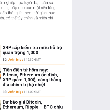
n nghiệp trực tuyến bạn cần sử
, cung cấp cho bạn một nền tảng
cấp thông tin theo thời gian thực
tiến, có thể tùy chỉnh và miễn phí
XRP sắp kiểm tra mức hỗ trợ
quan trọng 1,00$
Bởi
John Isige
|
15:30 GMT
Tiền điện tử hôm nay:
Bitcoin, Ethereum ổn định,
XRP giảm 1,00$, căng thẳng
địa chính trị hạ nhiệt
Bởi
John Isige
|
11:00 GMT
Dự báo giá Bitcoin,
Ethereum, Ripple – BTC chịu