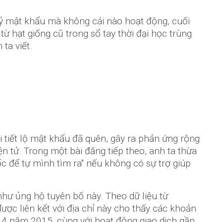
tỷ mật khẩu mà không cái nào hoạt động, cuối
ừ hạt giống cũ trong sổ tay thời đại học trùng
 ta viết.
 tiết lộ mật khẩu đã quên, gây ra phản ứng rộng
ện tử. Trong một bài đăng tiếp theo, anh ta thừa
c để tự mình tìm ra" nếu không có sự trợ giúp
hư ủng hộ tuyên bố này. Theo dữ liệu từ
được liên kết với địa chỉ này cho thấy các khoản
ng 4 năm 2015, cùng với hoạt động giao dịch gần