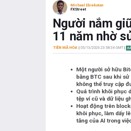
Michael Ebiekutan
FXStreet
Người nắm giữ
11 năm nhờ sử
TIỀN MÃ HÓA
|
05/13/2026 23:58:34 GMT
|
BẢ
Một người sở hữu Bit
bằng BTC sau khi sử 
không thể truy cập đ
Quá trình khôi phục d
tệp ví cũ và dữ liệu 
Hoạt động trên bloc
khôi phục, làm dấy lê
tăng của AI trong việ