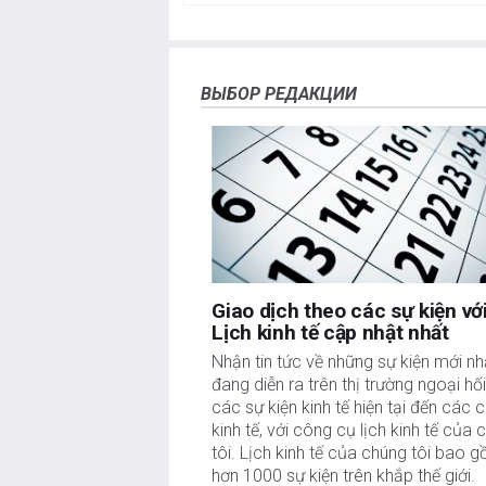
này không có lỗi, sai sót hoặc sai sót trọng yếu. 
các thị trường mở chứa đựng nhiều rủi ro, bao g
xúc. Tất cả các rủi ro, tổn thất và chi phí liên q
quan điểm và ý kiến thể hiện trong bài viết này l
ВЫБОР РЕДАКЦИИ
của FXStreet cũng như các nhà quảng cáo của nó. 
được đăng trên trang này.
Nếu không được đề cập rõ ràng trong nội dung bài vi
nào được đề cập trong bài viết này và không có q
công cho việc viết bài này, ngoài từ FXStreet.
FXStreet và tác giả không cung cấp các đề xuất 
của thông tin này. FXStreet và tác giả sẽ không chị
hại nào phát sinh từ thông tin này và việc hiển thị 
Tác giả và FXStreet không phải là các cố vấn đầu
Giao dịch theo các sự kiện vớ
tư.
Lịch kinh tế cập nhật nhất
Nhận tin tức về những sự kiện mới nh
đang diễn ra trên thị trường ngoại hối
các sự kiện kinh tế hiện tại đến các c
kinh tế, với công cụ lịch kinh tế của 
tôi. Lịch kinh tế của chúng tôi bao 
hơn 1000 sự kiện trên khắp thế giới.