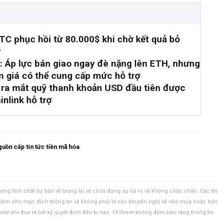
BTC phục hồi từ 80.000$ khi chờ kết quả bỏ
y
: Áp lực bán giao ngay đè nặng lên ETH, nhưng
m giá có thể cung cấp mức hỗ trợ
al ra mắt quỹ thanh khoản USD đầu tiên được
nlink hỗ trợ
uồn cấp tin tức tiền mã hóa
ang tính chất dự báo về tương lai và chứa đựng sự rủi ro và không chắc chắn. Các thị
 dành cho mục đích thông tin và không phải là các khuyến nghị về việc mua hoặc bán
rước khi đưa ra bất kỳ quyết định đầu tư nào. FXStreet không đảm bảo rằng thông tin