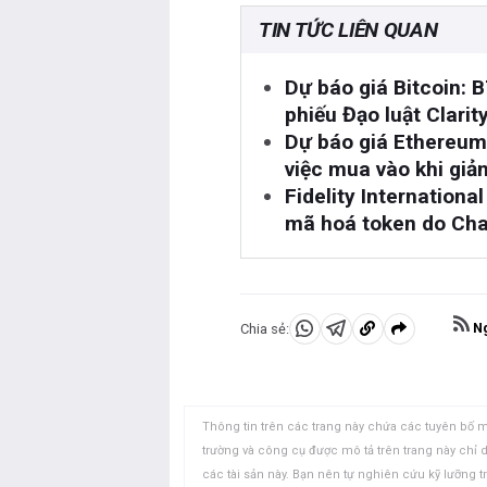
TIN TỨC LIÊN QUAN
Dự báo giá Bitcoin: 
phiếu Đạo luật Clarit
Dự báo giá Ethereum
việc mua vào khi giả
Fidelity Internation
mã hoá token do Chai
Ng
Chia sẻ:
Chia
Chia
Sao
sẻ
sẻ
chép
vào
vào
vào
WhatsApp
Telegram
khay
Thông tin trên các trang này chứa các tuyên bố m
nhớ
trường và công cụ được mô tả trên trang này chỉ
các tài sản này. Bạn nên tự nghiên cứu kỹ lưỡng t
tạm