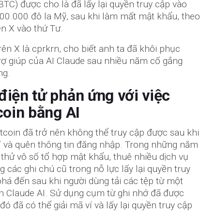
BTC) được cho là đã lấy lại quyền truy cập vào
400.000 đô la Mỹ, sau khi làm mất mật khẩu, theo
ên X vào thứ Tư.
rên X là cprkrn, cho biết anh ta đã khôi phục
trợ giúp của AI Claude sau nhiều năm cố gắng
ng.
điện tử phản ứng với việc
coin bằng AI
itcoin đã trở nên không thể truy cập được sau khi
ví và quên thông tin đăng nhập. Trong những năm
 thử vô số tổ hợp mật khẩu, thuê nhiều dịch vụ
 các ghi chú cũ trong nỗ lực lấy lại quyền truy
phá đến sau khi người dùng tải các tệp từ một
ên Claude AI. Sử dụng cụm từ ghi nhớ đã được
ó đã có thể giải mã ví và lấy lại quyền truy cập