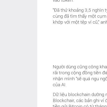
vào token.
"Đã thử khoảng 3,5 nghìn 
cùng đã tìm thấy một cụm t
khớp với một tệp ví cũ," anh
Người dùng cũng công khai
rãi trong cộng đồng tiền đi
nhận mình "sẽ quá ngu ngố
của AI.
Dữ liệu blockchain dường n
Blockchair, các bản ghi ví 
tiền gửi Bitcoin có từ thá