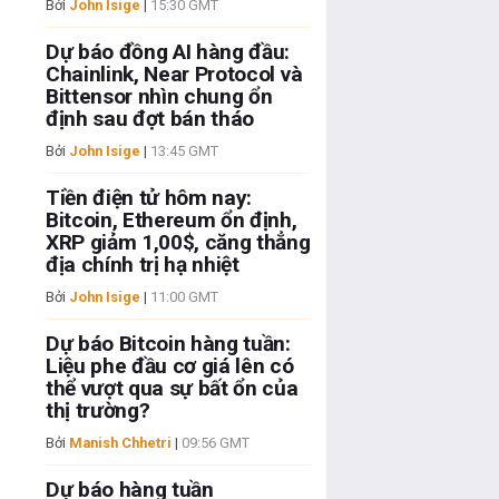
Bởi
John Isige
|
15:30 GMT
Dự báo đồng AI hàng đầu:
Chainlink, Near Protocol và
Bittensor nhìn chung ổn
định sau đợt bán tháo
Bởi
John Isige
|
13:45 GMT
Tiền điện tử hôm nay:
Bitcoin, Ethereum ổn định,
XRP giảm 1,00$, căng thẳng
địa chính trị hạ nhiệt
Bởi
John Isige
|
11:00 GMT
Dự báo Bitcoin hàng tuần:
Liệu phe đầu cơ giá lên có
thể vượt qua sự bất ổn của
thị trường?
Bởi
Manish Chhetri
|
09:56 GMT
Dự báo hàng tuần