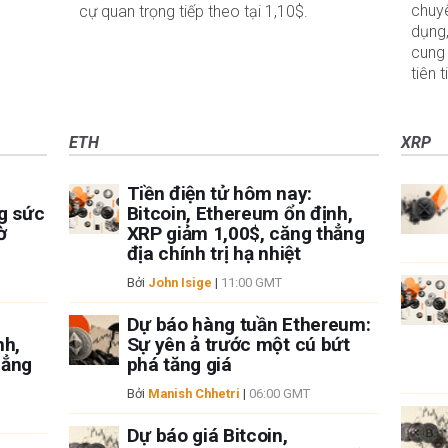
chuyê
cự quan trọng tiếp theo tại 1,10$.
dụng
cung 
tiên 
ETH
XRP
Tiền điện tử hôm nay:
ng sức
Bitcoin, Ethereum ổn định,
ờ
XRP giảm 1,00$, căng thẳng
địa chính trị hạ nhiệt
Bởi
John Isige
|
11:00 GMT
Dự báo hàng tuần Ethereum:
nh,
Sự yên ả trước một cú bứt
hẳng
phá tăng giá
Bởi
Manish Chhetri
|
06:00 GMT
Dự báo giá Bitcoin,