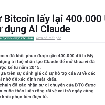
 Bitcoin lấy lại 400.00
 dụng AI Claude
Xem bài viết gốc
N DỊCH ĐÃ ĐƯỢC XÁC MINH
coin đã khôi phục được gần 400.000 đô la Mỹ
dụng trí tuệ nhân tạo Claude để mở khóa ví đã
ược kể từ năm 2015.
ựa trên sự đánh giá có sự hỗ trợ của AI về các
ghi nhớ để xác định mật khẩu.
kchain đã xác nhận sự di chuyển của BTC được
n cuộc thảo luận rộng rãi về vai trò ngày càng
c khôi phục tiền điện tử.