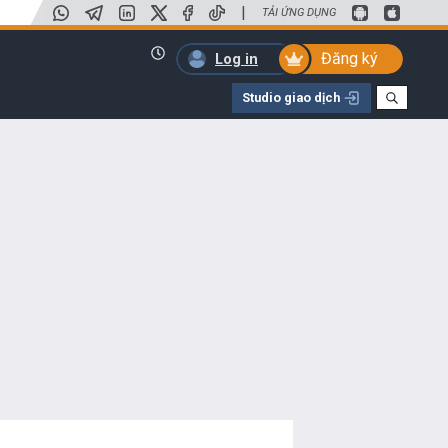
|
TẢI ỨNG DỤNG
Đăng ký
Log in
Studio giao dịch