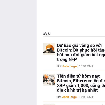
BTC
Dự báo giá vàng so với
Bitcoin: Đà phục hồi tă
hút sau đợt giảm bất ng
trong NFP
Bởi
John Isige
|
16:01 GMT
Tiền điện tử hôm nay:
Bitcoin, Ethereum ổn đị
XRP giảm 1,00$, căng t
địa chính trị hạ nhiệt
Bởi
John Isige
|
11:00 GMT