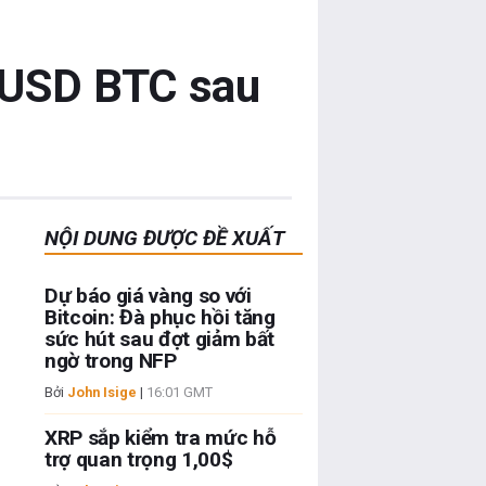
0 USD BTC sau
NỘI DUNG ĐƯỢC ĐỀ XUẤT
Dự báo giá vàng so với
Bitcoin: Đà phục hồi tăng
sức hút sau đợt giảm bất
ngờ trong NFP
Bởi
John Isige
|
16:01 GMT
XRP sắp kiểm tra mức hỗ
trợ quan trọng 1,00$