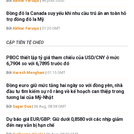
Bởi
Akhtar Faruqui
|
46 phút trước
Đồng đô la Canada suy yếu khi nhu cầu trú ẩn an toàn hỗ
trợ đồng đô la Mỹ
Bởi
Akhtar Faruqui
|
01:20 GMT
CẶP TIỀN TỆ CHÉO
PBOC thiết lập tỷ giá tham chiếu của USD/CNY ở mức
6,7904 so với 6,7895 trước đó
Bởi
Haresh Menghani
|
01:15 GMT
Đồng euro giữ mức tăng hai ngày so với đồng yên, nhà
đầu tư tìm kiếm sự rõ ràng về kế hoạch can thiệp trong
tương lai của Mỹ-Nhật
Bởi
Sagar Dua
|
06 Aug, 08:38 GMT
Dự báo giá EUR/GBP: Giữ dưới 0,8580 với các nhịp giảm
đến nay vẫn bị hạn chế