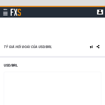
Bỏ
qua
FXStreet
MENU
để
Hiển
thị
đi
điều
hướng
đến
nội
dung
chính
TỶ GIÁ HỐI ĐOÁI CỦA USD/BRL
USD/BRL