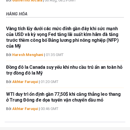
Bởi
Guillermo Alcala
|
06 Aug, 08:29 GMT
HÀNG HÓA
Vàng tích lũy dưới các mức đỉnh gần đây khi sức mạnh
của USD và kỳ vọng Fed tăng lãi suất kìm hãm đà tăng
trước thềm công bố Bảng lương phi nông nghiệp (NFP)
của Mỹ
Bởi
Haresh Menghani
|
01:35 GMT
Đồng đô la Canada suy yếu khi nhu cầu trú ẩn an toàn hỗ
trợ đồng đô la Mỹ
Bởi
Akhtar Faruqui
|
01:20 GMT
WTI duy trì ổn định gần 77,50$ khi căng thẳng leo thang
ở Trung Đông đe dọa tuyến vận chuyển dầu mỏ
Bởi
Akhtar Faruqui
|
00:46 GMT