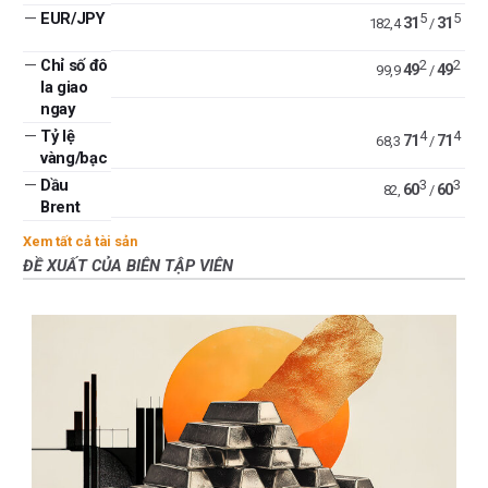
—
EUR/JPY
5
5
31
31
182,4
/
—
Chỉ số đô
2
2
49
49
99,9
/
la giao
ngay
—
Tỷ lệ
4
4
71
71
68,3
/
vàng/bạc
—
Dầu
3
3
60
60
82,
/
Brent
Xem tất cả tài sản
ĐỀ XUẤT CỦA BIÊN TẬP VIÊN