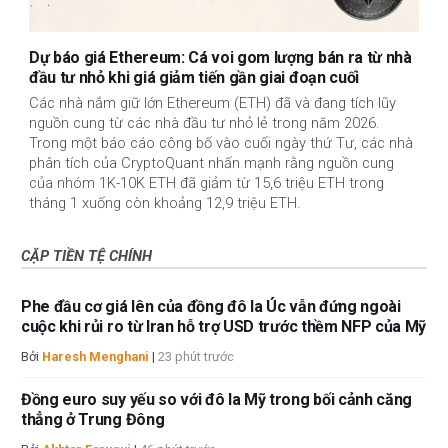
Dự báo giá Ethereum: Cá voi gom lượng bán ra từ nhà
đầu tư nhỏ khi giá giảm tiến gần giai đoạn cuối
Các nhà nắm giữ lớn Ethereum (ETH) đã và đang tích lũy
nguồn cung từ các nhà đầu tư nhỏ lẻ trong năm 2026.
Trong một báo cáo công bố vào cuối ngày thứ Tư, các nhà
phân tích của CryptoQuant nhấn mạnh rằng nguồn cung
của nhóm 1K-10K ETH đã giảm từ 15,6 triệu ETH trong
tháng 1 xuống còn khoảng 12,9 triệu ETH.
CẶP TIỀN TỆ CHÍNH
Phe đầu cơ giá lên của đồng đô la Úc vẫn đứng ngoài
cuộc khi rủi ro từ Iran hỗ trợ USD trước thềm NFP của Mỹ
Bởi
Haresh Menghani
|
23 phút trước
Đồng euro suy yếu so với đô la Mỹ trong bối cảnh căng
thẳng ở Trung Đông