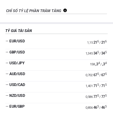
CHỈ SỐ TỶ LỆ PHẦN TRĂM TĂNG
TỶ GIÁ TÀI SẢN
—
EUR/USD
6
6
21
21
1,15
/
—
GBP/USD
5
5
34
34
1,345
/
—
USD/JPY
4
4
,3
,3
158
/
—
AUD/USD
5
5
67
67
0,702
/
—
USD/CAD
5
5
71
71
1,401
/
—
NZD/USD
5
5
77
77
0,586
/
—
EUR/GBP
5
5
46
46
0,856
/