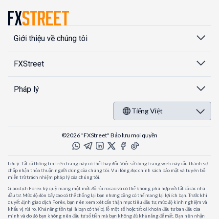
Giới thiệu về chúng tôi
FXStreet
Pháp lý
Tiếng Việt
©2026 "FXStreet" Bảo lưu mọi quyền
Lưu ý: Tất cả thông tin trên trang này có thể thay đổi. Việc sử dụng trang web này cấu thành sự
chấp nhận thỏa thuận người dùng của chúng tôi. Vui lòng đọc chính sách bảo mật và tuyên bố
miễn trừ trách nhiệm pháp lý của chúng tôi.
Giao dịch Forex ký quỹ mang một mức độ rủi ro cao và có thể không phù hợp với tất cả các nhà
đầu tư. Mức độ đòn bẩy cao có thể chống lại bạn nhưng cũng có thể mang lại lợi ích bạn. Trước khi
quyết định giao dịch Forêx, bạn nên xem xét cẩn thận mục tiêu đầu tư, mức độ kinh nghiệm và
khẩu vị rủi ro. Khả năng tồn tại là bạn có thể bị lỗ một số hoặc tất cả khoản đầu tư ban đầu của
mình và do đó bạn không nên đầu tư số tiền mà bạn không đủ khả năng để mất. Bạn nên nhận