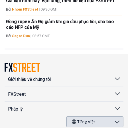
Giá bạc hôm nay: Bạc tăng, theo dữ liệu của FXStreet
Bởi
Nhóm FXStreet
|
09:30 GMT
Đồng rupee Ấn Độ giảm khi giá dầu phục hồi, chờ báo
cáo NFP của Mỹ
Bởi
Sagar Dua
|
08:57 GMT
Giới thiệu về chúng tôi
FXStreet
Pháp lý
Tiếng Việt