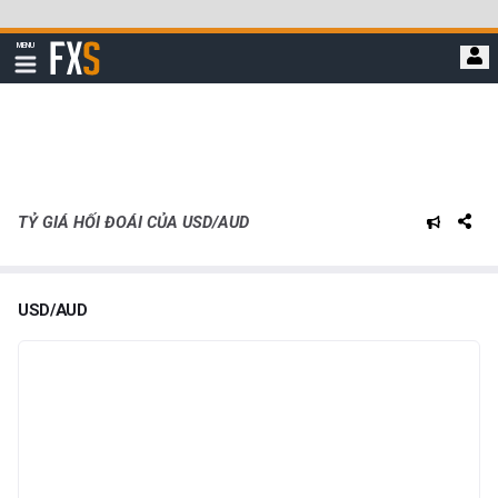
Bỏ
qua
FXStreet
MENU
để
Hiển
thị
đi
điều
hướng
đến
nội
dung
chính
TỶ GIÁ HỐI ĐOÁI CỦA USD/AUD
USD/AUD