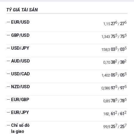
TỶ GIÁ TÀI SẢN
—
EUR/USD
6
6
27
27
1,15
/
—
GBP/USD
5
5
75
75
1,343
/
—
USD/JPY
5
5
03
03
158,3
/
—
AUD/USD
2
2
38
38
0,70
/
—
USD/CAD
5
5
05
05
1,402
/
—
NZD/USD
5
5
97
97
0,586
/
—
EUR/GBP
5
5
78
78
0,85
/
—
EUR/JPY
2
2
61
61
182,
/
—
Chỉ số đô
7
7
25
25
99,9
/
la giao