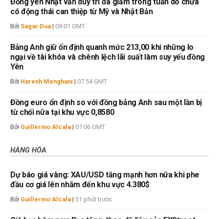
Đồng yên Nhật vẫn duy trì đà giảm trong tuần do chưa
có động thái can thiệp từ Mỹ và Nhật Bản
Bởi
Sagar Dua
|
09:01 GMT
Bảng Anh giữ ổn định quanh mức 213,00 khi những lo
ngại về tài khóa và chênh lệch lãi suất làm suy yếu đồng
Yên
Bởi
Haresh Menghani
|
07:54 GMT
Đồng euro ổn định so với đồng bảng Anh sau một lần bị
từ chối nữa tại khu vực 0,8580
Bởi
Guillermo Alcala
|
07:06 GMT
HÀNG HÓA
Dự báo giá vàng: XAU/USD tăng mạnh hơn nữa khi phe
đầu cơ giá lên nhắm đến khu vực 4.380$
Bởi
Guillermo Alcala
|
31 phút trước