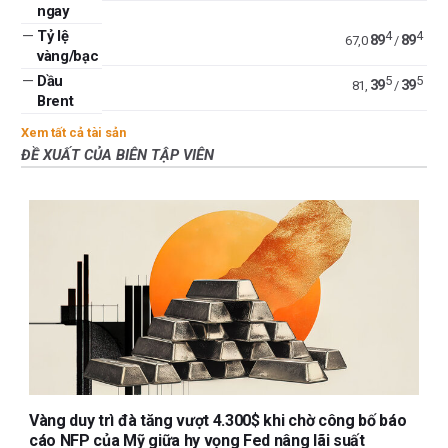
ngay
—
Tỷ lệ
4
4
89
89
67,0
/
vàng/bạc
—
Dầu
5
5
39
39
81,
/
Brent
Xem tất cả tài sản
ĐỀ XUẤT CỦA BIÊN TẬP VIÊN
Vàng duy trì đà tăng vượt 4.300$ khi chờ công bố báo
cáo NFP của Mỹ giữa hy vọng Fed nâng lãi suất