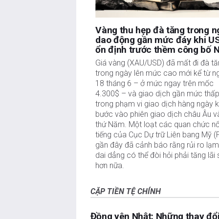
Vàng thu hẹp đà tăng trong n
dao động gần mức đáy khi U
ổn định trước thềm công bố 
Giá vàng (XAU/USD) đã mất đi đà t
trong ngày lên mức cao mới kể từ n
18 tháng 6 – ở mức ngay trên mốc
4.300$ – và giao dịch gần mức thấ
trong phạm vi giao dịch hàng ngày k
bước vào phiên giao dịch châu Âu 
thứ Năm. Một loạt các quan chức nổ
tiếng của Cục Dự trữ Liên bang Mỹ (
gần đây đã cảnh báo rằng rủi ro lạm
dai dẳng có thể đòi hỏi phải tăng lãi 
hơn nữa.
CẶP TIỀN TỆ CHÍNH
Đồng yên Nhật: Những thay đổ