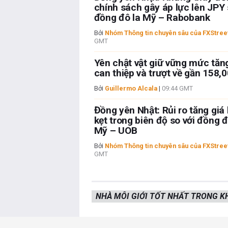
chính sách gây áp lực lên JPY 
đồng đô la Mỹ – Rabobank
Bởi
Nhóm Thông tin chuyên sâu của FXStree
GMT
Yên chật vật giữ vững mức tăn
can thiệp và trượt về gần 158,0
Bởi
Guillermo Alcala
|
09:44 GMT
Đồng yên Nhật: Rủi ro tăng giá 
kẹt trong biên độ so với đồng đ
Mỹ – UOB
Bởi
Nhóm Thông tin chuyên sâu của FXStree
GMT
NHÀ MÔI GIỚI TỐT NHẤT TRONG 