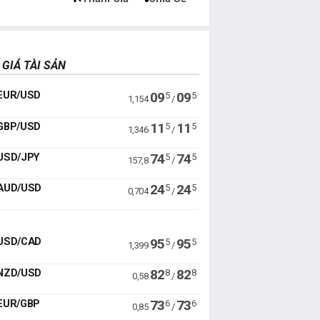
 GIÁ TÀI SẢN
EUR/USD
09
09
5
5
1,154
/
GBP/USD
11
11
5
5
1,346
/
USD/JPY
74
74
5
5
157,8
/
AUD/USD
24
24
5
5
0,704
/
USD/CAD
95
95
5
5
1,399
/
NZD/USD
82
82
8
8
0,58
/
EUR/GBP
73
73
6
6
0,85
/