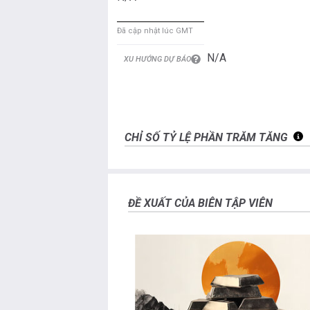
Đã cập nhật lúc GMT
N/A
XU HƯỚNG DỰ BÁO
CHỈ SỐ TỶ LỆ PHẦN TRĂM TĂNG
ĐỀ XUẤT CỦA BIÊN TẬP VIÊN