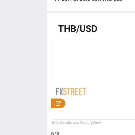
THB/USD
Biểu đồ nhẹ của TradingView
N/A