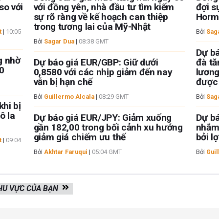
so với
với đồng yên, nhà đầu tư tìm kiếm
đợi s
sự rõ ràng về kế hoạch can thiệp
Horm
trong tương lai của Mỹ-Nhật
t
|
10:05
Bởi
Sag
Bởi
Sagar Dua
|
08:38 GMT
Dự bá
g nhờ
Dự báo giá EUR/GBP: Giữ dưới
đà tă
0
0,8580 với các nhịp giảm đến nay
lương
vẫn bị hạn chế
được
Bởi
Guillermo Alcala
|
08:29 GMT
Bởi
Sag
khi bị
ô la
Dự báo giá EUR/JPY: Giảm xuống
Dự b
gần 182,00 trong bối cảnh xu hướng
nhắm 
giảm giá chiếm ưu thế
bởi l
t
|
09:04
Bởi
Akhtar Faruqui
|
05:04 GMT
Bởi
Guil
KHU VỰC CỦA BẠN