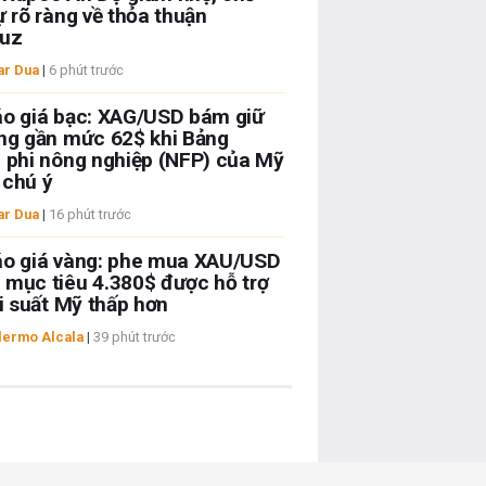
ự rõ ràng về thỏa thuận
uz
ar Dua
|
6 phút trước
o giá bạc: XAG/USD bám giữ
ng gần mức 62$ khi Bảng
 phi nông nghiệp (NFP) của Mỹ
 chú ý
ar Dua
|
16 phút trước
áo giá vàng: phe mua XAU/USD
mục tiêu 4.380$ được hỗ trợ
ợi suất Mỹ thấp hơn
lermo Alcala
|
39 phút trước