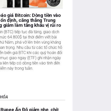
áo giá Bitcoin: Dòng tiền vào
ổn định, căng thẳng Trung
 giảm làm tăng khẩu vị rủi ro
in (BTC) tiếp tục đà tăng, giao dịch
mức 64.800$ tại thời điểm viết bài
hứ Năm, phá vỡ lên trên vùng kháng
an trọng. Nhu cầu từ các tổ chức hỗ
iễn biến giá BTC khi các quỹ hoán đổi
 mục giao ngay (ETF) ghi nhận ngày
a liên tiếp có dòng tiền vào tính đến
điểm này trong tuần.
 HÓA
Rupee Ấn Độ giảm nhẹ, chờ