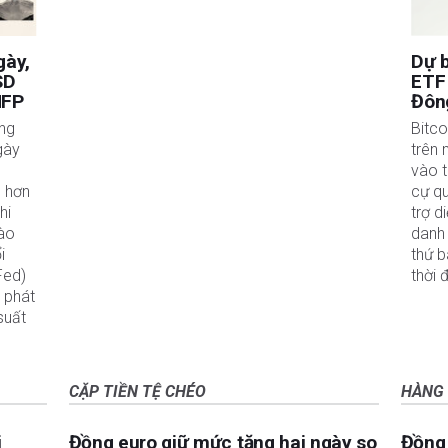
gày,
Dự b
SD
ETF 
NFP
Đông
ăng
Bitco
gày
trên 
vào t
p hơn
cự qu
hi
trợ d
vào
danh
i
thứ b
Fed)
thời 
 phát
suất
CẶP TIỀN TỆ CHÉO
HÀNG
i
Đồng euro giữ mức tăng hai ngày so
Đồng 