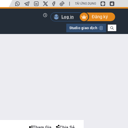
|
TẢI ỨNG DỤNG
Đăng ký
Log in
Studio giao dịch
Tham Gia
Chia Sẻ