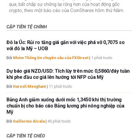
qua, bất chấp sự chững lại rộng hơn của hoạt động gốc
crypto, theo một báo cáo của CoinShares hôm thứ Năm.
CẶP TIỀN TỆ CHÍNH
Đô la Úc: Rủi ro tăng giá gắn với việc phá vỡ 0,7075 so
với đô la Mỹ – UOB
Bởi
Nhóm Thông tin chuyên sâu của FXStreet
|
1 phút trước
Dự báo giá NZD/USD: Tích lũy trên mức 0,5860/đáy tuần
khi phe đầu cơ giá lên hướng tới NFP của Mỹ
Bởi
Haresh Menghani
|
11 phút trước
Bảng Anh giảm xuống dưới mốc 1,3450 khi thị trường
chuẩn bị cho báo cáo Bảng lương phi nông nghiệp của
Mỹ
Bởi
Guillermo Alcala
|
45 phút trước
CẶP TIỀN TỆ CHÉO