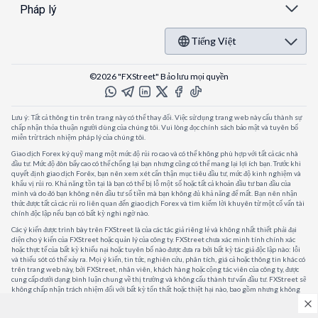
Pháp lý
Tiếng Việt
©2026 "FXStreet" Bảo lưu mọi quyền
Lưu ý: Tất cả thông tin trên trang này có thể thay đổi. Việc sử dụng trang web này cấu thành sự
chấp nhận thỏa thuận người dùng của chúng tôi. Vui lòng đọc chính sách bảo mật và tuyên bố
miễn trừ trách nhiệm pháp lý của chúng tôi.
Giao dịch Forex ký quỹ mang một mức độ rủi ro cao và có thể không phù hợp với tất cả các nhà
đầu tư. Mức độ đòn bẩy cao có thể chống lại bạn nhưng cũng có thể mang lại lợi ích bạn. Trước khi
quyết định giao dịch Forêx, bạn nên xem xét cẩn thận mục tiêu đầu tư, mức độ kinh nghiệm và
khẩu vị rủi ro. Khả năng tồn tại là bạn có thể bị lỗ một số hoặc tất cả khoản đầu tư ban đầu của
mình và do đó bạn không nên đầu tư số tiền mà bạn không đủ khả năng để mất. Bạn nên nhận
thức được tất cả các rủi ro liên quan đến giao dịch Forex và tìm kiếm lời khuyên từ một cố vấn tài
chính độc lập nếu bạn có bất kỳ nghi ngờ nào.
Các ý kiến được trình bày trên FXStreet là của các tác giả riêng lẻ và không nhất thiết phải đại
diện cho ý kiến của FXStreet hoặc quản lý của công ty. FXStreet chưa xác minh tính chính xác
hoặc thực tế của bất kỳ khiếu nại hoặc tuyên bố nào được đưa ra bởi bất kỳ tác giả độc lập nào: lỗi
và thiếu sót có thể xảy ra. Mọi ý kiến, tin tức, nghiên cứu, phân tích, giá cả hoặc thông tin khác có
trên trang web này, bởi FXStreet, nhân viên, khách hàng hoặc cộng tác viên của công ty, được
cung cấp dưới dạng bình luận chung về thị trường và không cấu thành tư vấn đầu tư. FXStreet sẽ
không chấp nhận trách nhiệm đối với bất kỳ tổn thất hoặc thiệt hại nào, bao gồm nhưng không
giới hạn, bất kỳ tổn thất lợi nhuận nào, có thể phát sinh trực tiếp hoặc gián tiếp từ việc sử dụng
hoặc phụ thuộc vào thông tin đó.