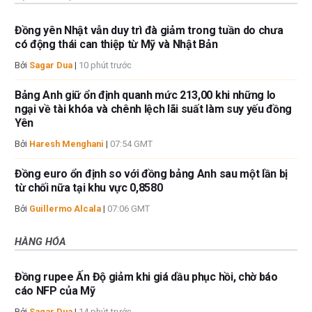
Đồng yên Nhật vẫn duy trì đà giảm trong tuần do chưa
có động thái can thiệp từ Mỹ và Nhật Bản
Bởi
Sagar Dua
|
10 phút trước
Bảng Anh giữ ổn định quanh mức 213,00 khi những lo
ngại về tài khóa và chênh lệch lãi suất làm suy yếu đồng
Yên
Bởi
Haresh Menghani
|
07:54 GMT
Đồng euro ổn định so với đồng bảng Anh sau một lần bị
từ chối nữa tại khu vực 0,8580
Bởi
Guillermo Alcala
|
07:06 GMT
HÀNG HÓA
Đồng rupee Ấn Độ giảm khi giá dầu phục hồi, chờ báo
cáo NFP của Mỹ
Bởi
Sagar Dua
|
14 phút trước