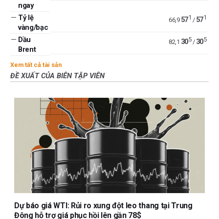
ngay
—
Tỷ lệ
1
1
57
57
66,9
/
vàng/bạc
—
Dầu
5
5
30
30
82,1
/
Brent
Xem tất cả tài sản
ĐỀ XUẤT CỦA BIÊN TẬP VIÊN
Dự báo giá WTI: Rủi ro xung đột leo thang tại Trung
Đông hỗ trợ giá phục hồi lên gần 78$