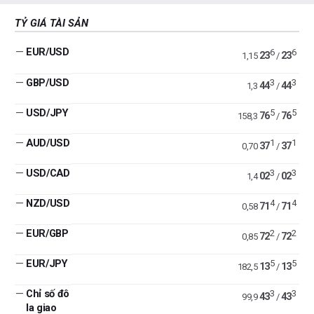
TỶ GIÁ TÀI SẢN
—
EUR/USD
6
6
23
23
1,15
/
—
GBP/USD
3
3
44
44
1,3
/
—
USD/JPY
5
5
76
76
158,3
/
—
AUD/USD
1
1
37
37
0,70
/
—
USD/CAD
3
3
02
02
1,4
/
—
NZD/USD
4
4
71
71
0,58
/
—
EUR/GBP
2
2
72
72
0,85
/
—
EUR/JPY
5
5
13
13
182,5
/
—
Chỉ số đô
3
3
43
43
99,9
/
la giao