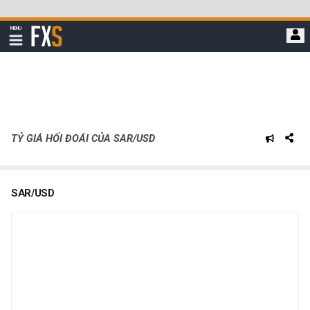
Bỏ
qua
FXStreet
MENU
để
Hiển
thị
đi
điều
hướng
đến
nội
dung
chính
TỶ GIÁ HỐI ĐOÁI CỦA SAR/USD
SAR/USD