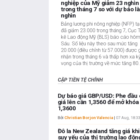
nghiệp của Mỹ giảm 23 nghìn
trong tháng 7 so với dự báo l
nghìn
Bảng lương phi nông nghiệp (NFP) tạ
đã giảm 23.000 trong tháng 7, Cục 
kê Lao động Mỹ (BLS) báo cáo hôm
Sáu. Số liệu này theo sau mức tăng
20.000 (điều chỉnh từ 57.000) được 
nhận trong tháng 6 và thấp hơn xa k
vọng của thị trường về mức tăng 80
CẶP TIỀN TỆ CHÍNH
Dự báo giá GBP/USD: Phe đầu 
giá lên cần 1,3560 để mở khó
1,3600
Bởi
Christian Borjon Valencia
|
07 Aug, 18:3
Đô la New Zealand tăng giá khi
suy yếu của thị trường lao độ