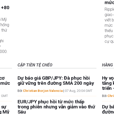
mức 
à +80
Rippl
giao 
i Mỹ
viết 
Thống
mức h
 thứ
thiếu
phục 
ghi
cự qu
ỳ
.000.
CẶP TIỀN TỆ CHÉO
HÀNG
cơ
Dự báo giá GBP/JPY: Đà phục hồi
Hy vọ
a mức
giữ vững trên đường SMA 200 ngày
tăng 
triển
Bởi
Christian Borjon Valencia
|
07 Aug, 20:04 GMT
3 GMT
Bởi
Chri
EUR/JPY phục hồi từ mức thấp
 sự
trong phiên nhưng vẫn giảm vào thứ
Dự bá
ng Mỹ
Sáu
đường