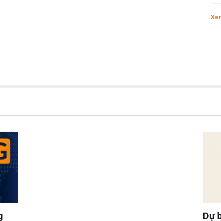
Xem
g
Dự b