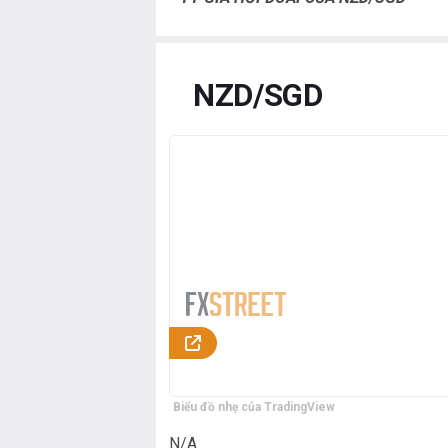
NZD/SGD
Biểu đồ nhẹ của TradingView
N/A