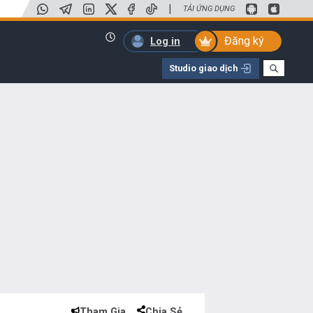
|
TẢI ỨNG DỤNG
Đăng ký
Log in
Studio giao dịch
Tham Gia
Chia Sẻ