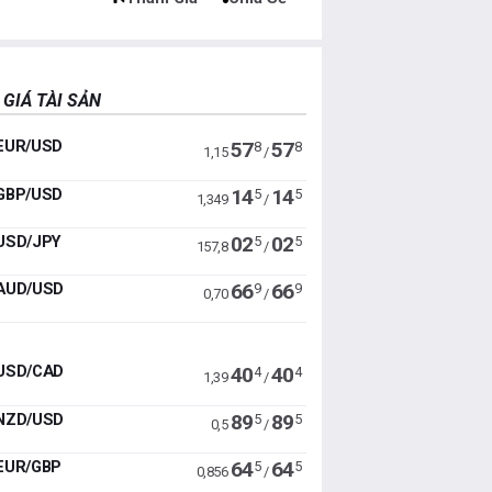
 GIÁ TÀI SẢN
EUR/USD
57
57
8
8
1,15
/
GBP/USD
14
14
5
5
1,349
/
USD/JPY
02
02
5
5
157,8
/
AUD/USD
66
66
9
9
0,70
/
USD/CAD
40
40
4
4
1,39
/
NZD/USD
89
89
5
5
0,5
/
EUR/GBP
64
64
5
5
0,856
/