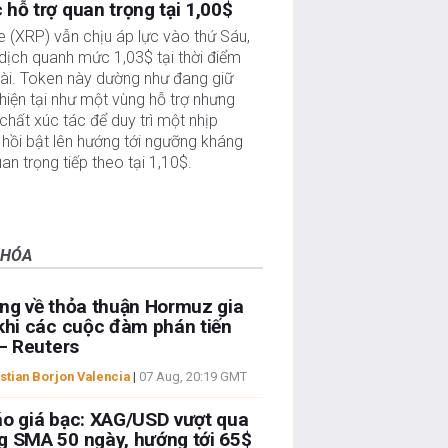
hỗ trợ quan trọng tại 1,00$
e (XRP) vẫn chịu áp lực vào thứ Sáu,
dịch quanh mức 1,03$ tại thời điểm
bài. Token này dường như đang giữ
iện tại như một vùng hỗ trợ nhưng
 chất xúc tác để duy trì một nhịp
hồi bật lên hướng tới ngưỡng kháng
an trọng tiếp theo tại 1,10$.
 HÓA
ng về thỏa thuận Hormuz gia
khi các cuộc đàm phán tiến
 – Reuters
stian Borjon Valencia
|
07 Aug, 20:19 GMT
o giá bạc: XAG/USD vượt qua
 SMA 50 ngày, hướng tới 65$