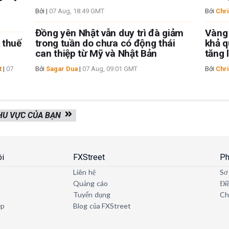
Bởi
|
07 Aug, 18:49 GMT
Bởi
Chri
Đồng yên Nhật vẫn duy trì đà giảm
Vàng
o thuế
trong tuần do chưa có động thái
khả q
can thiệp từ Mỹ và Nhật Bản
tăng 
t
|
07
Bởi
Sagar Dua
|
07 Aug, 09:01 GMT
Bởi
Chri
KHU VỰC CỦA BẠN
ôi
FXStreet
Ph
Liên hệ
Sơ
Quảng cáo
Đi
Tuyển dụng
Ch
ệp
Blog của FXStreet