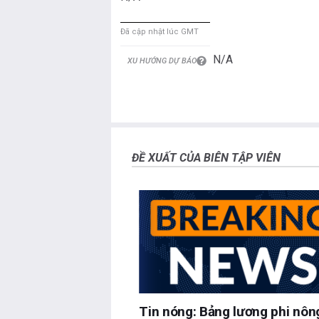
Đã cập nhật lúc GMT
N/A
XU HƯỚNG DỰ BÁO
ĐỀ XUẤT CỦA BIÊN TẬP VIÊN
Tin nóng: Bảng lương phi nôn