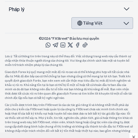
Pháp lý
Tiếng Việt
©2026 "FXStreet" Bảo lưu mọi quyền
Lưu ý: Tất cả thông tin trên trang này có thể thay đổi. Việc sử dụng trang web này cấu thành sự
chấp nhận thỏa thuận người dùng của chúng tôi. Vui lòng đọc chính sách bảo mật và tuyên bố
miễn trừ trách nhiệm pháp lý của chúng tôi.
Giao dịch Forex ký quỹ mang một mức độ rủi ro cao và có thể không phù hợp với tất cả các nhà
đầu tư. Mức độ đòn bẩy cao có thể chống lại bạn nhưng cũng có thể mang lại lợi ích bạn. Trước khi
quyết định giao dịch Forêx, bạn nên xem xét cẩn thận mục tiêu đầu tư, mức độ kinh nghiệm và
khẩu vị rủi ro. Khả năng tồn tại là bạn có thể bị lỗ một số hoặc tất cả khoản đầu tư ban đầu của
mình và do đó bạn không nên đầu tư số tiền mà bạn không đủ khả năng để mất. Bạn nên nhận
thức được tất cả các rủi ro liên quan đến giao dịch Forex và tìm kiếm lời khuyên từ một cố vấn tài
chính độc lập nếu bạn có bất kỳ nghi ngờ nào.
Các ý kiến được trình bày trên FXStreet là của các tác giả riêng lẻ và không nhất thiết phải đại
diện cho ý kiến của FXStreet hoặc quản lý của công ty. FXStreet chưa xác minh tính chính xác
hoặc thực tế của bất kỳ khiếu nại hoặc tuyên bố nào được đưa ra bởi bất kỳ tác giả độc lập nào: lỗi
và thiếu sót có thể xảy ra. Mọi ý kiến, tin tức, nghiên cứu, phân tích, giá cả hoặc thông tin khác có
trên trang web này, bởi FXStreet, nhân viên, khách hàng hoặc cộng tác viên của công ty, được
cung cấp dưới dạng bình luận chung về thị trường và không cấu thành tư vấn đầu tư. FXStreet sẽ
không chấp nhận trách nhiệm đối với bất kỳ tổn thất hoặc thiệt hại nào, bao gồm nhưng không
giới hạn, bất kỳ tổn thất lợi nhuận nào, có thể phát sinh trực tiếp hoặc gián tiếp từ việc sử dụng