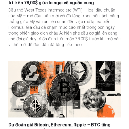
trì trên 78,00$ giữa lo ngại về nguồn cung
Dầu thô West Texas Intermediate (WTI) – loại dầu chuẩn
của Mỹ – mở đầu tuần mới với đà tăng trong bối cảnh căng
thẳng giữa Mỹ và Iran liên quan đến việc mở lại eo biển
Hormuz. Giá dầu đã chạm mức cao nhất trong bốn ngày
trong phiên giao dịch châu Á; hiện phe đầu cơ giá lên đang
chờ đợi giá duy trì ổn định trên mốc 78,00$ trước khi mở các
vị thế mới để đón đầu đà tăng tiếp theo.
Dự đoán giá Bitcoin, Ethereum, Ripple – BTC tăng