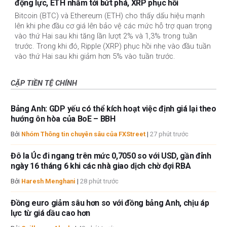
động lực, ETH nhắm tới bứt phá, XRP phục hồi
Bitcoin (BTC) và Ethereum (ETH) cho thấy dấu hiệu mạnh
lên khi phe đầu cơ giá lên bảo vệ các mức hỗ trợ quan trọng
vào thứ Hai sau khi tăng lần lượt 2% và 1,3% trong tuần
trước. Trong khi đó, Ripple (XRP) phục hồi nhẹ vào đầu tuần
vào thứ Hai sau khi giảm hơn 5% vào tuần trước.
CẶP TIỀN TỆ CHÍNH
Bảng Anh: GDP yếu có thể kích hoạt việc định giá lại theo
hướng ôn hòa của BoE – BBH
Bởi
Nhóm Thông tin chuyên sâu của FXStreet
|
27 phút trước
Đô la Úc đi ngang trên mức 0,7050 so với USD, gần đỉnh
ngày 16 tháng 6 khi các nhà giao dịch chờ đợi RBA
Bởi
Haresh Menghani
|
28 phút trước
Đồng euro giảm sâu hơn so với đồng bảng Anh, chịu áp
lực từ giá dầu cao hơn