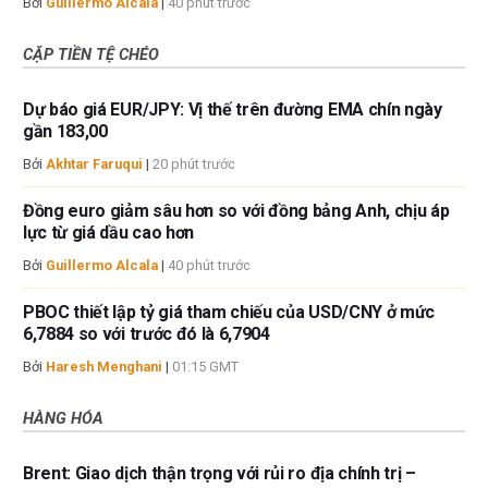
Bởi
Guillermo Alcala
|
40 phút trước
CẶP TIỀN TỆ CHÉO
Dự báo giá EUR/JPY: Vị thế trên đường EMA chín ngày
gần 183,00
Bởi
Akhtar Faruqui
|
20 phút trước
Đồng euro giảm sâu hơn so với đồng bảng Anh, chịu áp
lực từ giá dầu cao hơn
Bởi
Guillermo Alcala
|
40 phút trước
PBOC thiết lập tỷ giá tham chiếu của USD/CNY ở mức
6,7884 so với trước đó là 6,7904
Bởi
Haresh Menghani
|
01:15 GMT
HÀNG HÓA
Brent: Giao dịch thận trọng với rủi ro địa chính trị –