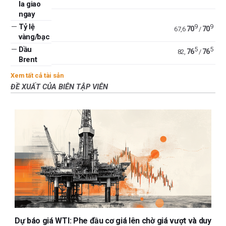
la giao
ngay
—
Tỷ lệ
9
9
70
70
67,6
/
vàng/bạc
—
Dầu
5
5
76
76
82,
/
Brent
Xem tất cả tài sản
ĐỀ XUẤT CỦA BIÊN TẬP VIÊN
Dự báo giá WTI: Phe đầu cơ giá lên chờ giá vượt và duy