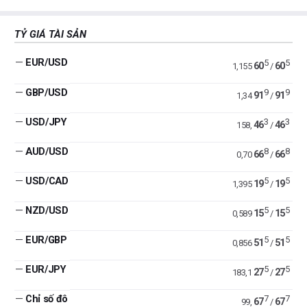
TỶ GIÁ TÀI SẢN
—
EUR/USD
5
5
60
60
1,155
/
—
GBP/USD
9
9
91
91
1,34
/
—
USD/JPY
3
3
46
46
158,
/
—
AUD/USD
8
8
66
66
0,70
/
—
USD/CAD
5
5
19
19
1,395
/
—
NZD/USD
5
5
15
15
0,589
/
—
EUR/GBP
5
5
51
51
0,856
/
—
EUR/JPY
5
5
27
27
183,1
/
—
Chỉ số đô
7
7
67
67
99,
/