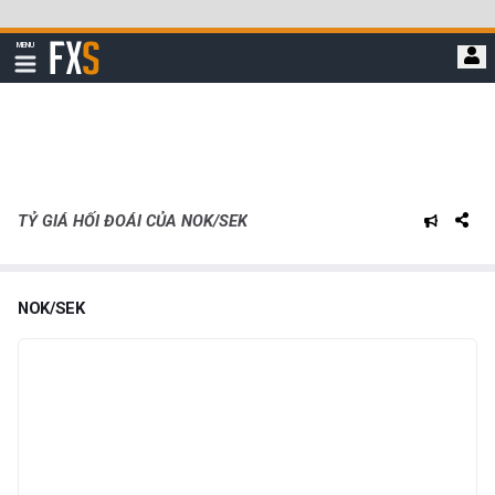
Bỏ
qua
FXStreet
MENU
để
Hiển
thị
đi
điều
hướng
đến
nội
dung
chính
TỶ GIÁ HỐI ĐOÁI CỦA NOK/SEK
NOK/SEK