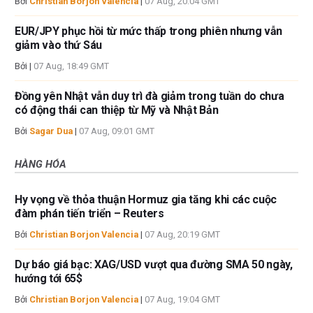
Bởi
Christian Borjon Valencia
|
07 Aug, 20:04 GMT
EUR/JPY phục hồi từ mức thấp trong phiên nhưng vẫn
giảm vào thứ Sáu
Bởi
|
07 Aug, 18:49 GMT
Đồng yên Nhật vẫn duy trì đà giảm trong tuần do chưa
có động thái can thiệp từ Mỹ và Nhật Bản
Bởi
Sagar Dua
|
07 Aug, 09:01 GMT
HÀNG HÓA
Hy vọng về thỏa thuận Hormuz gia tăng khi các cuộc
đàm phán tiến triển – Reuters
Bởi
Christian Borjon Valencia
|
07 Aug, 20:19 GMT
Dự báo giá bạc: XAG/USD vượt qua đường SMA 50 ngày,
hướng tới 65$
Bởi
Christian Borjon Valencia
|
07 Aug, 19:04 GMT