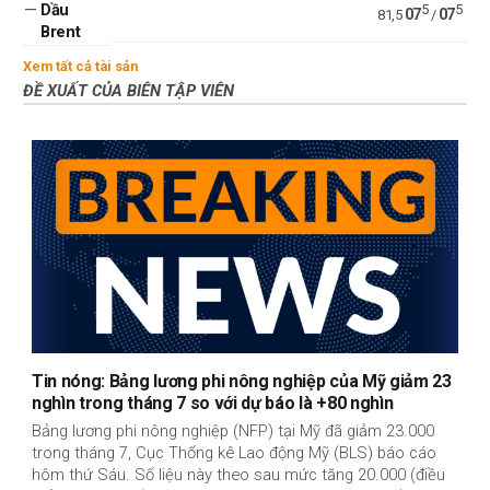
—
Dầu
5
5
07
07
81,5
/
Brent
Xem tất cả tài sản
ĐỀ XUẤT CỦA BIÊN TẬP VIÊN
Tin nóng: Bảng lương phi nông nghiệp của Mỹ giảm 23
nghìn trong tháng 7 so với dự báo là +80 nghìn
Bảng lương phi nông nghiệp (NFP) tại Mỹ đã giảm 23.000
trong tháng 7, Cục Thống kê Lao động Mỹ (BLS) báo cáo
hôm thứ Sáu. Số liệu này theo sau mức tăng 20.000 (điều