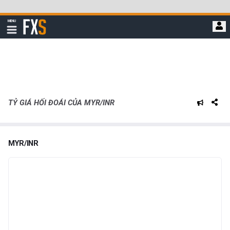
Bỏ
qua
FXStreet
MENU
để
Hiển
thị
đi
điều
hướng
đến
nội
dung
chính
TỶ GIÁ HỐI ĐOÁI CỦA MYR/INR
MYR/INR