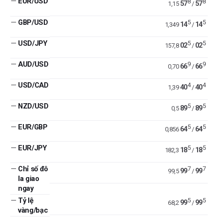
—
EUR/USD
8
8
57
57
1,15
/
—
GBP/USD
5
5
14
14
1,349
/
—
USD/JPY
5
5
02
02
157,8
/
—
AUD/USD
9
9
66
66
0,70
/
—
USD/CAD
4
4
40
40
1,39
/
—
NZD/USD
5
5
89
89
0,5
/
—
EUR/GBP
5
5
64
64
0,856
/
—
EUR/JPY
5
5
18
18
182,3
/
—
Chỉ số đô
7
7
99
99
99,5
/
la giao
ngay
—
Tỷ lệ
5
5
99
99
68,2
/
vàng/bạc