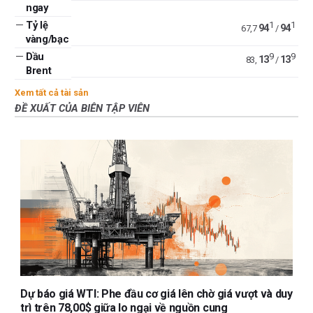
ngay
—
Tỷ lệ
1
1
94
94
67,7
/
vàng/bạc
—
Dầu
9
9
13
13
83,
/
Brent
Xem tất cả tài sản
ĐỀ XUẤT CỦA BIÊN TẬP VIÊN
Dự báo giá WTI: Phe đầu cơ giá lên chờ giá vượt và duy
trì trên 78,00$ giữa lo ngại về nguồn cung