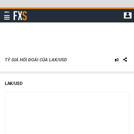
Bỏ
qua
FXStreet
MENU
để
Hiển
thị
đi
điều
hướng
đến
nội
dung
chính
TỶ GIÁ HỐI ĐOÁI CỦA LAK/USD
LAK/USD