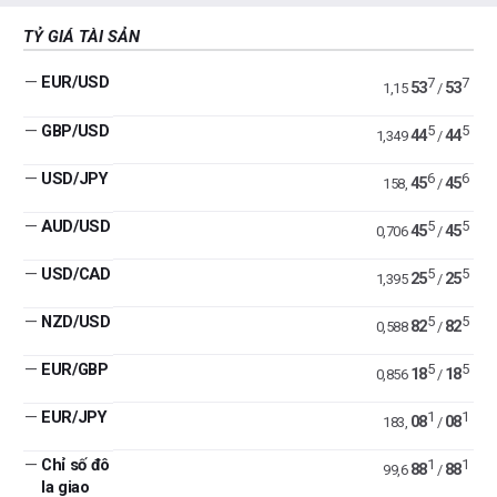
TỶ GIÁ TÀI SẢN
—
EUR/USD
7
7
53
53
1,15
/
—
GBP/USD
5
5
44
44
1,349
/
—
USD/JPY
6
6
45
45
158,
/
—
AUD/USD
5
5
45
45
0,706
/
—
USD/CAD
5
5
25
25
1,395
/
—
NZD/USD
5
5
82
82
0,588
/
—
EUR/GBP
5
5
18
18
0,856
/
—
EUR/JPY
1
1
08
08
183,
/
—
Chỉ số đô
1
1
88
88
99,6
/
la giao