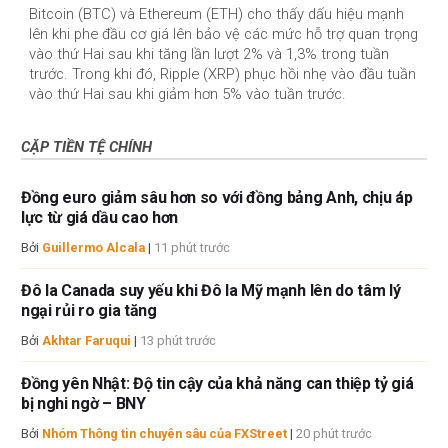
Bitcoin (BTC) và Ethereum (ETH) cho thấy dấu hiệu mạnh
lên khi phe đầu cơ giá lên bảo vệ các mức hỗ trợ quan trọng
vào thứ Hai sau khi tăng lần lượt 2% và 1,3% trong tuần
trước. Trong khi đó, Ripple (XRP) phục hồi nhẹ vào đầu tuần
vào thứ Hai sau khi giảm hơn 5% vào tuần trước.
CẶP TIỀN TỆ CHÍNH
Đồng euro giảm sâu hơn so với đồng bảng Anh, chịu áp
lực từ giá dầu cao hơn
Bởi
Guillermo Alcala
|
11 phút trước
Đô la Canada suy yếu khi Đô la Mỹ mạnh lên do tâm lý
ngại rủi ro gia tăng
Bởi
Akhtar Faruqui
|
13 phút trước
Đồng yên Nhật: Độ tin cậy của khả năng can thiệp tỷ giá
bị nghi ngờ – BNY
Bởi
Nhóm Thông tin chuyên sâu của FXStreet
|
20 phút trước