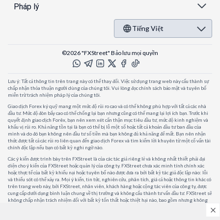
Pháp lý
Tiếng Việt
©2026 "FXStreet" Bảo lưu mọi quyền
Lưu ý: Tất cả thông tin trên trang này có thể thay đổi. Việc sử dụng trang web này cấu thành sự
chấp nhận thỏa thuận người dùng của chúng tôi. Vui lòng đọc chính sách bảo mật và tuyên bố
miễn trừ trách nhiệm pháp lý của chúng tôi.
Giao dịch Forex ký quỹ mang một mức độ rủi ro cao và có thể không phù hợp với tất cả các nhà
đầu tư. Mức độ đòn bẩy cao có thể chống lại bạn nhưng cũng có thể mang lại lợi ích bạn. Trước khi
quyết định giao dịch Forêx, bạn nên xem xét cẩn thận mục tiêu đầu tư, mức độ kinh nghiệm và
khẩu vị rủi ro. Khả năng tồn tại là bạn có thể bị lỗ một số hoặc tất cả khoản đầu tư ban đầu của
mình và do đó bạn không nên đầu tư số tiền mà bạn không đủ khả năng để mất. Bạn nên nhận
thức được tất cả các rủi ro liên quan đến giao dịch Forex và tìm kiếm lời khuyên từ một cố vấn tài
chính độc lập nếu bạn có bất kỳ nghi ngờ nào.
Các ý kiến được trình bày trên FXStreet là của các tác giả riêng lẻ và không nhất thiết phải đại
diện cho ý kiến của FXStreet hoặc quản lý của công ty. FXStreet chưa xác minh tính chính xác
hoặc thực tế của bất kỳ khiếu nại hoặc tuyên bố nào được đưa ra bởi bất kỳ tác giả độc lập nào: lỗi
và thiếu sót có thể xảy ra. Mọi ý kiến, tin tức, nghiên cứu, phân tích, giá cả hoặc thông tin khác có
trên trang web này, bởi FXStreet, nhân viên, khách hàng hoặc cộng tác viên của công ty, được
cung cấp dưới dạng bình luận chung về thị trường và không cấu thành tư vấn đầu tư. FXStreet sẽ
không chấp nhận trách nhiệm đối với bất kỳ tổn thất hoặc thiệt hại nào, bao gồm nhưng không
giới hạn, bất kỳ tổn thất lợi nhuận nào, có thể phát sinh trực tiếp hoặc gián tiếp từ việc sử dụng
hoặc phụ thuộc vào thông tin đó.