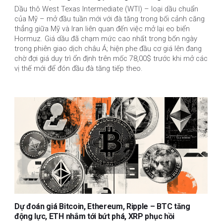
Dầu thô West Texas Intermediate (WTI) – loại dầu chuẩn
của Mỹ – mở đầu tuần mới với đà tăng trong bối cảnh căng
thẳng giữa Mỹ và Iran liên quan đến việc mở lại eo biển
Hormuz. Giá dầu đã chạm mức cao nhất trong bốn ngày
trong phiên giao dịch châu Á; hiện phe đầu cơ giá lên đang
chờ đợi giá duy trì ổn định trên mốc 78,00$ trước khi mở các
vị thế mới để đón đầu đà tăng tiếp theo.
Dự đoán giá Bitcoin, Ethereum, Ripple – BTC tăng
động lực, ETH nhắm tới bứt phá, XRP phục hồi