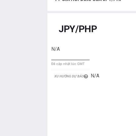
JPY/PHP
N/A
Đã cập nhật lúc GMT
N/A
XU HƯỚNG DỰ BÁO