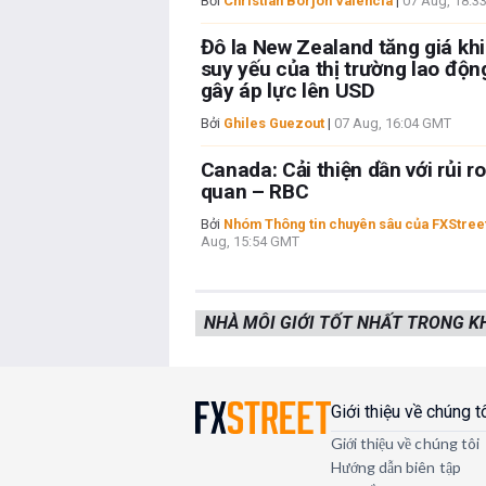
Bởi
Christian Borjon Valencia
|
07 Aug, 18:3
Đô la New Zealand tăng giá khi
suy yếu của thị trường lao độ
gây áp lực lên USD
Bởi
Ghiles Guezout
|
07 Aug, 16:04 GMT
Canada: Cải thiện dần với rủi r
quan – RBC
Bởi
Nhóm Thông tin chuyên sâu của FXStree
Aug, 15:54 GMT
NHÀ MÔI GIỚI TỐT NHẤT TRONG 
Giới thiệu về chúng t
Giới thiệu về chúng tôi
Hướng dẫn biên tập