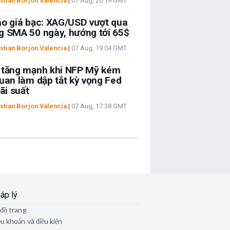
stian Borjon Valencia
|
07 Aug, 20:19 GMT
o giá bạc: XAG/USD vượt qua
 SMA 50 ngày, hướng tới 65$
stian Borjon Valencia
|
07 Aug, 19:04 GMT
 tăng mạnh khi NFP Mỹ kém
uan làm dập tắt kỳ vọng Fed
lãi suất
stian Borjon Valencia
|
07 Aug, 17:38 GMT
áp lý
 đồ trang
ều khoản và điều kiện