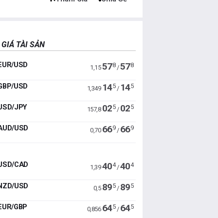
 GIÁ TÀI SẢN
EUR/USD
57
57
8
8
1,15
/
GBP/USD
14
14
5
5
1,349
/
USD/JPY
02
02
5
5
157,8
/
AUD/USD
66
66
9
9
0,70
/
USD/CAD
40
40
4
4
1,39
/
NZD/USD
89
89
5
5
0,5
/
EUR/GBP
64
64
5
5
0,856
/