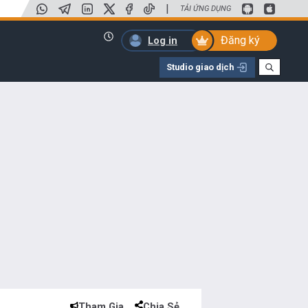
|
TẢI ỨNG DỤNG
Đăng ký
Log in
Studio giao dịch
Tham Gia
Chia Sẻ