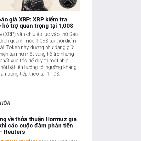
áo giá XRP: XRP kiểm tra
hỗ trợ quan trọng tại 1,00$
e (XRP) vẫn chịu áp lực vào thứ Sáu,
dịch quanh mức 1,03$ tại thời điểm
bài. Token này dường như đang giữ
iện tại như một vùng hỗ trợ nhưng
 chất xúc tác để duy trì một nhịp
hồi bật lên hướng tới ngưỡng kháng
an trọng tiếp theo tại 1,10$.
 HÓA
ng về thỏa thuận Hormuz gia
khi các cuộc đàm phán tiến
 – Reuters