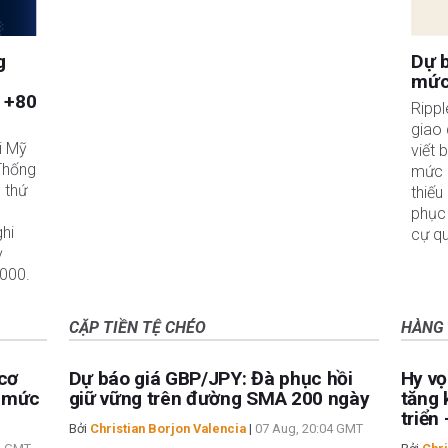
g
Dự b
mức 
à +80
Rippl
giao 
i Mỹ
viết 
Thống
mức h
 thứ
thiếu
phục 
ghi
cự qu
ỳ
.000.
CẶP TIỀN TỆ CHÉO
HÀNG
cơ
Dự báo giá GBP/JPY: Đà phục hồi
Hy vọ
a mức
giữ vững trên đường SMA 200 ngày
tăng 
triển
Bởi
Christian Borjon Valencia
|
07 Aug, 20:04 GMT