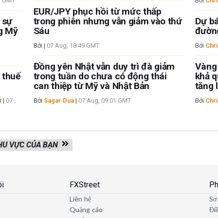
3 GMT
Bởi
Chri
EUR/JPY phục hồi từ mức thấp
 sự
trong phiên nhưng vẫn giảm vào thứ
Dự bá
ng Mỹ
Sáu
đường
Bởi
|
07 Aug, 18:49 GMT
Bởi
Chri
Đồng yên Nhật vẫn duy trì đà giảm
Vàng
o thuế
trong tuần do chưa có động thái
khả q
can thiệp từ Mỹ và Nhật Bản
tăng 
t
|
07
Bởi
Sagar Dua
|
07 Aug, 09:01 GMT
Bởi
Chri
KHU VỰC CỦA BẠN
ôi
FXStreet
Ph
Liên hệ
Sơ
Quảng cáo
Đi