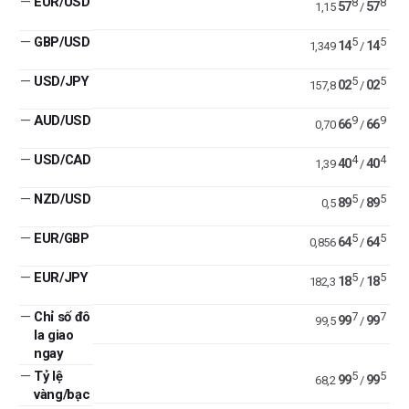
—
EUR/USD
8
8
57
57
1,15
/
—
GBP/USD
5
5
14
14
1,349
/
—
USD/JPY
5
5
02
02
157,8
/
—
AUD/USD
9
9
66
66
0,70
/
—
USD/CAD
4
4
40
40
1,39
/
—
NZD/USD
5
5
89
89
0,5
/
—
EUR/GBP
5
5
64
64
0,856
/
—
EUR/JPY
5
5
18
18
182,3
/
—
Chỉ số đô
7
7
99
99
99,5
/
la giao
ngay
—
Tỷ lệ
5
5
99
99
68,2
/
vàng/bạc