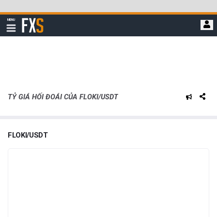
Bỏ
qua
FXStreet
MENU
để
Hiển
thị
đi
điều
hướng
đến
nội
dung
chính
TỶ GIÁ HỐI ĐOÁI CỦA FLOKI/USDT
FLOKI/USDT