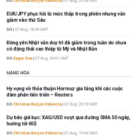
Bởi
Christian Borjon Valencia
|
07 Aug, 20:04 GMT
EUR/JPY phục hồi từ mức thấp trong phiên nhưng vẫn
giảm vào thứ Sáu
Bởi
|
07 Aug, 18:49 GMT
Đồng yên Nhật vẫn duy trì đà giảm trong tuần do chưa
có động thái can thiệp từ Mỹ và Nhật Bản
Bởi
Sagar Dua
|
07 Aug, 09:01 GMT
HÀNG HÓA
Hy vọng về thỏa thuận Hormuz gia tăng khi các cuộc
đàm phán tiến triển – Reuters
Bởi
Christian Borjon Valencia
|
07 Aug, 20:19 GMT
Dự báo giá bạc: XAG/USD vượt qua đường SMA 50 ngày,
hướng tới 65$
Bởi
Christian Borjon Valencia
|
07 Aug, 19:04 GMT