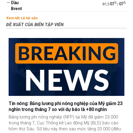
—
Dầu
5
5
07
07
81,5
/
Brent
Xem tất cả tài sản
ĐỀ XUẤT CỦA BIÊN TẬP VIÊN
Tin nóng: Bảng lương phi nông nghiệp của Mỹ giảm 23
nghìn trong tháng 7 so với dự báo là +80 nghìn
Bảng lương phi nông nghiệp (NFP) tại Mỹ đã giảm 23.000
trong tháng 7, Cục Thống kê Lao động Mỹ (BLS) báo cáo
hôm thứ Sáu. Số liệu này theo sau mức tăng 20.000 (điều