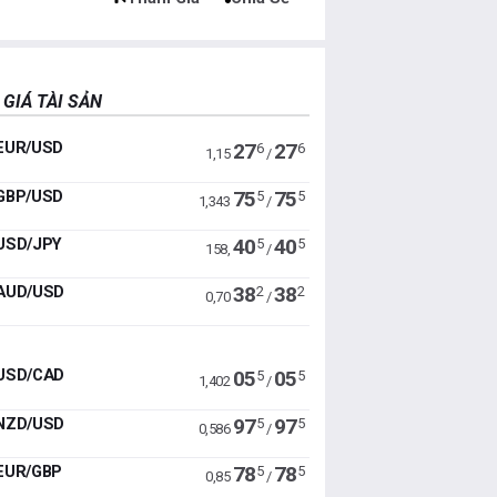
 GIÁ TÀI SẢN
EUR/USD
27
27
6
6
1,15
/
GBP/USD
75
75
5
5
1,343
/
USD/JPY
40
40
5
5
158,
/
AUD/USD
38
38
2
2
0,70
/
USD/CAD
05
05
5
5
1,402
/
NZD/USD
97
97
5
5
0,586
/
EUR/GBP
78
78
5
5
0,85
/