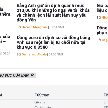
Bảng Anh giữ ổn định quanh mức
Giá b
la
213,00 khi những lo ngại về tài khóa
liệu 
 thềm
và chênh lệch lãi suất làm suy yếu
Bởi
Nhó
đồng Yên
Đồng 
Bởi
Haresh Menghani
|
07:54 GMT
phục 
u của
Đồng euro ổn định so với đồng bảng
Bởi
Sag
ài –
Anh sau một lần bị từ chối nữa tại
khu vực 0,8580
t
|
09:21
Bởi
Guillermo Alcala
|
07:06 GMT
KHU VỰC CỦA BẠN
ôi
FXStreet
Ph
Liên hệ
Sơ
Quảng cáo
Đi