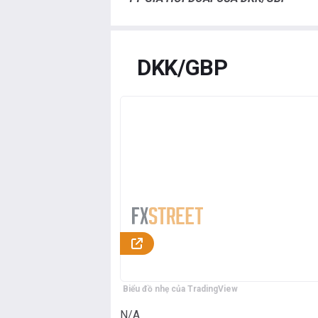
DKK/GBP
Biểu đồ nhẹ của TradingView
N/A