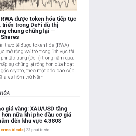
 RWA được token hóa tiếp tục
 triển trong DeFi dù thị
ng chung chững lại —
nShares
sản thực tế được token hóa (RWA)
tục mở rộng vai trò trong lĩnh vực tài
 phi tập trung (DeFi) trong năm qua,
hấp sự chững lại rộng hơn của hoạt
 gốc crypto, theo một báo cáo của
Shares hôm thứ Năm.
 HÓA
o giá vàng: XAU/USD tăng
hơn nữa khi phe đầu cơ giá
hắm đến khu vực 4.380$
lermo Alcala
|
23 phút trước