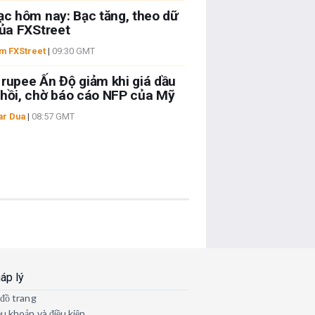
ạc hôm nay: Bạc tăng, theo dữ
của FXStreet
m FXStreet
|
09:30 GMT
rupee Ấn Độ giảm khi giá dầu
hồi, chờ báo cáo NFP của Mỹ
ar Dua
|
08:57 GMT
áp lý
 đồ trang
ều khoản và điều kiện