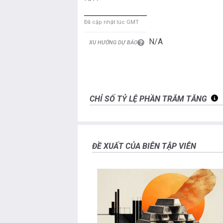
Đã cập nhật lúc GMT
N/A
XU HƯỚNG DỰ BÁO
CHỈ SỐ TỶ LỆ PHẦN TRĂM TĂNG
ĐỀ XUẤT CỦA BIÊN TẬP VIÊN