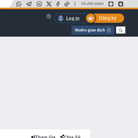
|
TẢI ỨNG DỤNG
Đăng ký
Log in
Studio giao dịch
Tham Gia
Chia Sẻ