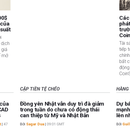
00$
Các
 của
phát
 suất
trườ
Coi
i
Tài 
 dịch
tiếp 
 giá
chính
ể mở
bất c
động
Coin
CẶP TIỀN TỆ CHÉO
HÀNG
 của
Đồng yên Nhật vẫn duy trì đà giảm
Dự bá
 CAD
trong tuần do chưa có động thái
mạnh 
s
can thiệp từ Mỹ và Nhật Bản
lên n
t
|
47
Bởi
Sagar Dua
|
09:01 GMT
Bởi
Guil