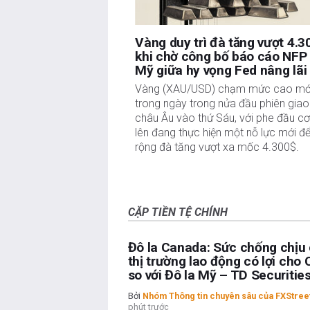
Vàng duy trì đà tăng vượt 4.3
khi chờ công bố báo cáo NFP
Mỹ giữa hy vọng Fed nâng lãi
Vàng (XAU/USD) chạm mức cao mớ
trong ngày trong nửa đầu phiên giao
châu Âu vào thứ Sáu, với phe đầu cơ
lên đang thực hiện một nỗ lực mới đ
rộng đà tăng vượt xa mốc 4.300$.
CẶP TIỀN TỆ CHÍNH
Đô la Canada: Sức chống chịu
thị trường lao động có lợi cho
so với Đô la Mỹ – TD Securitie
Bởi
Nhóm Thông tin chuyên sâu của FXStree
phút trước