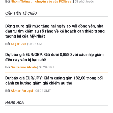
Bởi
Nhóm Thông tin chuyên sâu của FXStreet
|
53 phút trước
CẶP TIỀN TỆ CHÉO
Đồng euro giữ mức tăng hai ngày so với đồng yên, nhà
đầu tư tìm kiếm sự rõ ràng về kế hoạch can thiệp trong
tương lai của Mỹ-Nhật
Bởi
Sagar Dua
|
08:38 GMT
Dự báo giá EUR/GBP: Giữ dưới 0,8580 với các nhịp giảm
đến nay vẫn bị hạn chế
Bởi
Guillermo Alcala
|
08:29 GMT
Dự báo giá EUR/JPY: Giảm xuống gần 182,00 trong bối
cảnh xu hướng giảm giá chiếm ưu thế
Bởi
Akhtar Faruqui
|
05:04 GMT
HÀNG HÓA