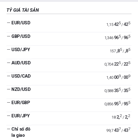
TỶ GIÁ TÀI SẢN
—
EUR/USD
5
5
42
42
1,15
/
—
GBP/USD
5
5
96
96
1,346
/
—
USD/JPY
5
5
,8
,8
157
/
—
AUD/USD
5
5
22
22
0,704
/
—
USD/CAD
9
9
00
00
1,40
/
—
NZD/USD
5
5
35
35
0,588
/
—
EUR/GBP
5
5
95
95
0,856
/
—
EUR/JPY
2
2
2,
2,
18
/
—
Chỉ số đô
7
7
43
43
99,7
/
la giao