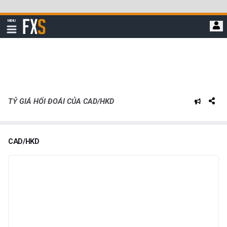
Bỏ
qua
FXStreet
MENU
để
Hiển
thị
đi
điều
hướng
đến
nội
dung
chính
TỶ GIÁ HỐI ĐOÁI CỦA CAD/HKD
CAD/HKD