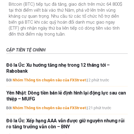
Bitcoin (BTC) tiếp tục đà tăng, giao dịch trên mức 64.800$
tại thời điểm viết bài vào thứ Năm, phá vỡ lên trên vùng
kháng cự quan trọng. Nhu cầu từ các tổ chức hỗ trợ diễn
biến giá BTC khi các quỹ hoán đổi danh mục giao ngay
(ETF) ghi nhận ngày thứ ba liên tiếp có dòng tiền vào tính
đến thời điểm này trong tuần.
CẶP TIỀN TỆ CHÍNH
Đô la Úc: Xu hướng tăng nhẹ trong 12 tháng tới –
Rabobank
Bởi
Nhóm Thông tin chuyên sâu của FXStreet
|
2 phút trước
Yên Nhật: Dòng tiền bán lẻ định hình lại động lực sau can
thiệp – MUFG
Bởi
Nhóm Thông tin chuyên sâu của FXStreet
|
21 phút trước
Đô la Úc: Xếp hạng AAA vẫn được giữ nguyên nhưng rủi
ro tăng trưởng vẫn còn – BNY