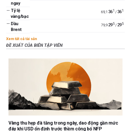
ngay
—
Tỷ lệ
1
1
36
36
69,1
/
vàng/bạc
—
Dầu
5
5
29
29
79,9
/
Brent
Xem tất cả tài sản
ĐỀ XUẤT CỦA BIÊN TẬP VIÊN
Vàng thu hẹp đà tăng trong ngày, dao động gần mức
đáy khi USD ổn định trước thềm công bố NFP