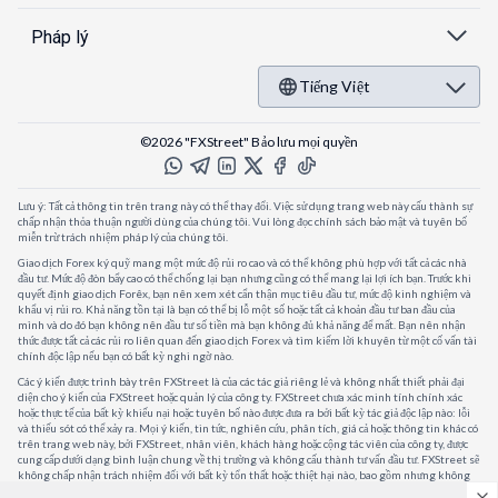
Pháp lý
Tiếng Việt
©2026 "FXStreet" Bảo lưu mọi quyền
Lưu ý: Tất cả thông tin trên trang này có thể thay đổi. Việc sử dụng trang web này cấu thành sự
chấp nhận thỏa thuận người dùng của chúng tôi. Vui lòng đọc chính sách bảo mật và tuyên bố
miễn trừ trách nhiệm pháp lý của chúng tôi.
Giao dịch Forex ký quỹ mang một mức độ rủi ro cao và có thể không phù hợp với tất cả các nhà
đầu tư. Mức độ đòn bẩy cao có thể chống lại bạn nhưng cũng có thể mang lại lợi ích bạn. Trước khi
quyết định giao dịch Forêx, bạn nên xem xét cẩn thận mục tiêu đầu tư, mức độ kinh nghiệm và
khẩu vị rủi ro. Khả năng tồn tại là bạn có thể bị lỗ một số hoặc tất cả khoản đầu tư ban đầu của
mình và do đó bạn không nên đầu tư số tiền mà bạn không đủ khả năng để mất. Bạn nên nhận
thức được tất cả các rủi ro liên quan đến giao dịch Forex và tìm kiếm lời khuyên từ một cố vấn tài
chính độc lập nếu bạn có bất kỳ nghi ngờ nào.
Các ý kiến được trình bày trên FXStreet là của các tác giả riêng lẻ và không nhất thiết phải đại
diện cho ý kiến của FXStreet hoặc quản lý của công ty. FXStreet chưa xác minh tính chính xác
hoặc thực tế của bất kỳ khiếu nại hoặc tuyên bố nào được đưa ra bởi bất kỳ tác giả độc lập nào: lỗi
và thiếu sót có thể xảy ra. Mọi ý kiến, tin tức, nghiên cứu, phân tích, giá cả hoặc thông tin khác có
trên trang web này, bởi FXStreet, nhân viên, khách hàng hoặc cộng tác viên của công ty, được
cung cấp dưới dạng bình luận chung về thị trường và không cấu thành tư vấn đầu tư. FXStreet sẽ
không chấp nhận trách nhiệm đối với bất kỳ tổn thất hoặc thiệt hại nào, bao gồm nhưng không
giới hạn, bất kỳ tổn thất lợi nhuận nào, có thể phát sinh trực tiếp hoặc gián tiếp từ việc sử dụng