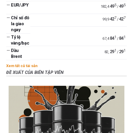
—
EUR/JPY
5
5
49
49
182,4
/
—
Chỉ số đô
7
7
42
42
99,9
/
la giao
ngay
—
Tỷ lệ
1
1
84
84
67,4
/
vàng/bạc
—
Dầu
1
1
29
29
82,
/
Brent
Xem tất cả tài sản
ĐỀ XUẤT CỦA BIÊN TẬP VIÊN