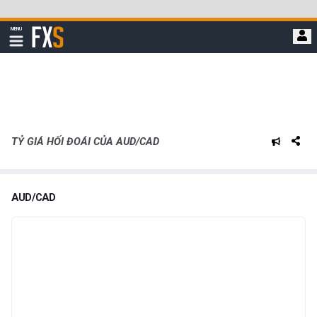
Bỏ
qua
FXStreet
MENU
để
Hiển
thị
đi
điều
hướng
đến
nội
dung
chính
TỶ GIÁ HỐI ĐOÁI CỦA AUD/CAD
AUD/CAD