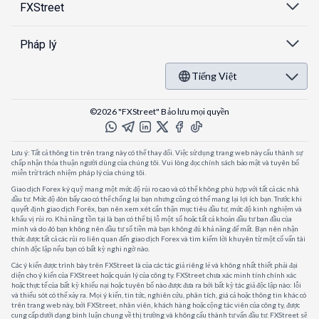
FXStreet
Pháp lý
Tiếng Việt
©2026 "FXStreet" Bảo lưu mọi quyền
Lưu ý: Tất cả thông tin trên trang này có thể thay đổi. Việc sử dụng trang web này cấu thành sự
chấp nhận thỏa thuận người dùng của chúng tôi. Vui lòng đọc chính sách bảo mật và tuyên bố
miễn trừ trách nhiệm pháp lý của chúng tôi.
Giao dịch Forex ký quỹ mang một mức độ rủi ro cao và có thể không phù hợp với tất cả các nhà
đầu tư. Mức độ đòn bẩy cao có thể chống lại bạn nhưng cũng có thể mang lại lợi ích bạn. Trước khi
quyết định giao dịch Forêx, bạn nên xem xét cẩn thận mục tiêu đầu tư, mức độ kinh nghiệm và
khẩu vị rủi ro. Khả năng tồn tại là bạn có thể bị lỗ một số hoặc tất cả khoản đầu tư ban đầu của
mình và do đó bạn không nên đầu tư số tiền mà bạn không đủ khả năng để mất. Bạn nên nhận
thức được tất cả các rủi ro liên quan đến giao dịch Forex và tìm kiếm lời khuyên từ một cố vấn tài
chính độc lập nếu bạn có bất kỳ nghi ngờ nào.
Các ý kiến được trình bày trên FXStreet là của các tác giả riêng lẻ và không nhất thiết phải đại
diện cho ý kiến của FXStreet hoặc quản lý của công ty. FXStreet chưa xác minh tính chính xác
hoặc thực tế của bất kỳ khiếu nại hoặc tuyên bố nào được đưa ra bởi bất kỳ tác giả độc lập nào: lỗi
và thiếu sót có thể xảy ra. Mọi ý kiến, tin tức, nghiên cứu, phân tích, giá cả hoặc thông tin khác có
trên trang web này, bởi FXStreet, nhân viên, khách hàng hoặc cộng tác viên của công ty, được
cung cấp dưới dạng bình luận chung về thị trường và không cấu thành tư vấn đầu tư. FXStreet sẽ