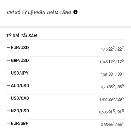
CHỈ SỐ TỶ LỆ PHẦN TRĂM TĂNG
TỶ GIÁ TÀI SẢN
—
EUR/USD
7
7
22
22
1,15
/
—
GBP/USD
5
5
12
12
1,345
/
—
USD/JPY
3
3
33
33
158,
/
—
AUD/USD
9
9
35
35
0,70
/
—
USD/CAD
5
5
29
29
1,402
/
—
NZD/USD
5
5
91
91
0,586
/
—
EUR/GBP
4
4
66
66
0,85
/