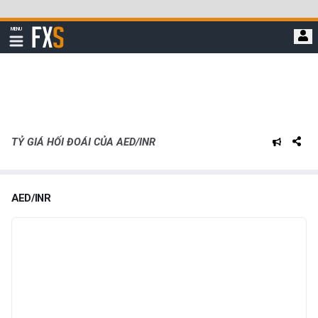
Bỏ
qua
FXStreet
MENU
để
Hiển
thị
đi
điều
hướng
đến
nội
dung
chính
TỶ GIÁ HỐI ĐOÁI CỦA AED/INR
AED/INR