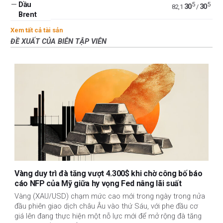
—
Dầu
5
5
30
30
82,1
/
Brent
Xem tất cả tài sản
ĐỀ XUẤT CỦA BIÊN TẬP VIÊN
Vàng duy trì đà tăng vượt 4.300$ khi chờ công bố báo
cáo NFP của Mỹ giữa hy vọng Fed nâng lãi suất
Vàng (XAU/USD) chạm mức cao mới trong ngày trong nửa
đầu phiên giao dịch châu Âu vào thứ Sáu, với phe đầu cơ
giá lên đang thực hiện một nỗ lực mới để mở rộng đà tăng