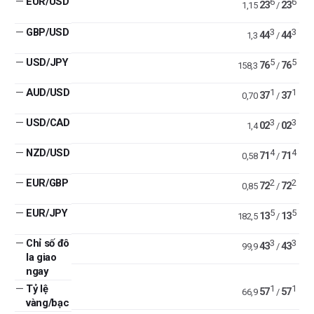
—
EUR/USD
6
6
23
23
1,15
/
—
GBP/USD
3
3
44
44
1,3
/
—
USD/JPY
5
5
76
76
158,3
/
—
AUD/USD
1
1
37
37
0,70
/
—
USD/CAD
3
3
02
02
1,4
/
—
NZD/USD
4
4
71
71
0,58
/
—
EUR/GBP
2
2
72
72
0,85
/
—
EUR/JPY
5
5
13
13
182,5
/
—
Chỉ số đô
3
3
43
43
99,9
/
la giao
ngay
—
Tỷ lệ
1
1
57
57
66,9
/
vàng/bạc