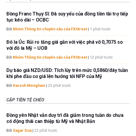
Đồng Franc Thụy Sĩ: Đà suy yếu của đồng tiền tài trợ tiếp
tục kéo dài – OCBC
Bởi
Nhóm Thông tin chuyên sâu của FXStreet
|
1 phút trước
Đô la Úc: Rủi ro tăng giá gắn với việc phá vỡ 0,7075 so
với đô la Mỹ – UOB
Bởi
Nhóm Thông tin chuyên sâu của FXStreet
|
12 phút trước
Dự báo giá NZD/USD: Tích lũy trên mức 0,5860/đáy tuần
khi phe đầu cơ giá lên hướng tới NFP của Mỹ
Bởi
Haresh Menghani
|
23 phút trước
CẶP TIỀN TỆ CHÉO
Đồng yên Nhật vẫn duy trì đà giảm trong tuần do chưa
có động thái can thiệp từ Mỹ và Nhật Bản
Bởi
Sagar Dua
|
22 phút trước