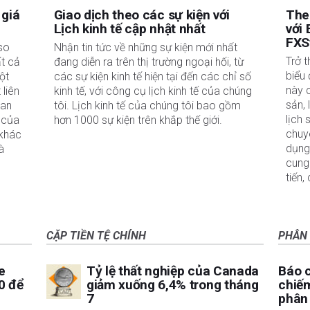
 giá
Giao dịch theo các sự kiện với
The
Lịch kinh tế cập nhật nhất
với 
FXS
 so
Nhận tin tức về những sự kiện mới nhất
Trở 
ất cả
đang diễn ra trên thị trường ngoại hối, từ
biểu 
ột
các sự kiện kinh tế hiện tại đến các chỉ số
này 
 liên
kinh tế, với công cụ lịch kinh tế của chúng
sản, 
ian
tôi. Lịch kinh tế của chúng tôi bao gồm
lịch 
á của
hơn 1000 sự kiện trên khắp thế giới.
chuy
 khác
dụng
à
cung 
tiến,
CẶP TIỀN TỆ CHÍNH
PHÂN 
e
Tỷ lệ thất nghiệp của Canada
Báo c
0 để
giảm xuống 6,4% trong tháng
chiếm
7
phân