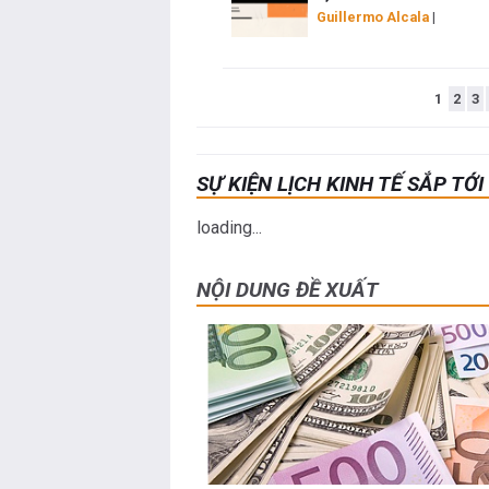
Guillermo Alcala
|
1
2
3
SỰ KIỆN LỊCH KINH TẾ SẮP TỚI
loading...
NỘI DUNG ĐỀ XUẤT