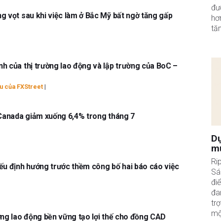
đư
g vọt sau khi việc làm ở Bắc Mỹ bất ngờ tăng gấp
hơ
tă
h của thị trường lao động và lập trường của BoC –
u của FXStreet
|
 Canada giảm xuống 6,4% trong tháng 7
Dự
mứ
Ri
ếu định hướng trước thềm công bố hai báo cáo việc
Sá
đi
đa
tr
mộ
ờng lao động bền vững tạo lợi thế cho đồng CAD