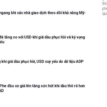
th
ph
ngang khi các nhà giao dịch theo dõi khả năng Mỹ-
qu
đà tăng so với USD khi giá dầu phục hồi và kỳ vọng
yếu
 khi giá dầu phục hồi, USD suy yếu do dữ liệu ADP
he đầu cơ giá lên tăng sức hút khi dầu thô rẻ hơn
CAD