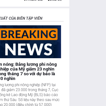
XUẤT CỦA BIÊN TẬP VIÊN
n nóng: Bảng lương phi nông
hiệp của Mỹ giảm 23 nghìn
ong tháng 7 so với dự báo là
0 nghìn
ng lương phi nông nghiệp (NFP) tại
 đã giảm 23.000 trong tháng 7, Cục
ống kê Lao động Mỹ (BLS) báo cáo
m thứ Sáu. Số liệu này theo sau mức
ng 20.000 (điều chỉnh từ 57.000)