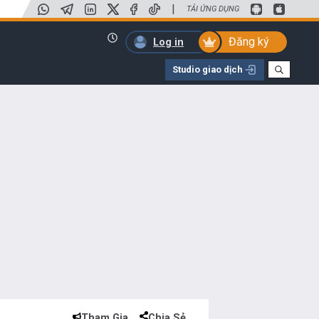
|
TẢI ỨNG DỤNG
Đăng ký
Log in
Studio giao dịch
Tham Gia
Chia Sẻ