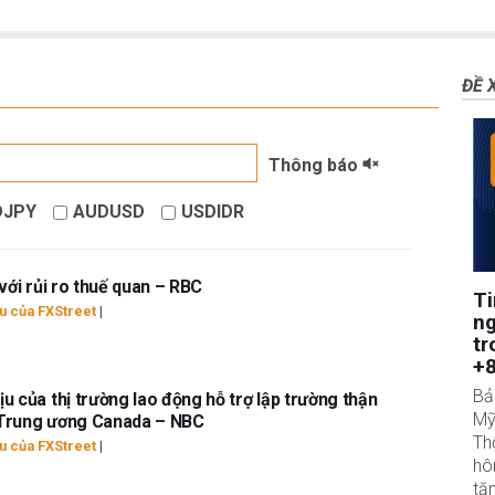
ĐỀ 
Thông báo
DJPY
AUDUSD
USDIDR
với rủi ro thuế quan – RBC
Ti
u của FXStreet
|
ng
tr
+8
Bả
u của thị trường lao động hỗ trợ lập trường thận
Mỹ
 Trung ương Canada – NBC
Th
u của FXStreet
|
hô
tă