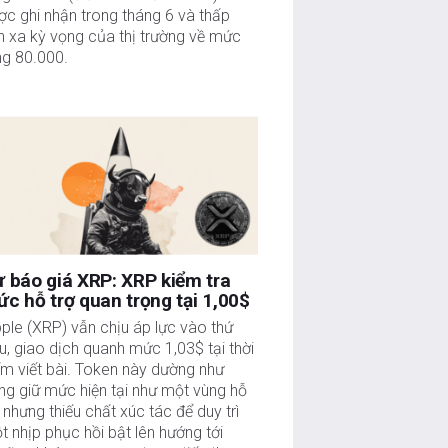
ợc ghi nhận trong tháng 6 và thấp
n xa kỳ vọng của thị trường về mức
ng 80.000.
 báo giá XRP: XRP kiểm tra
c hỗ trợ quan trọng tại 1,00$
pple (XRP) vẫn chịu áp lực vào thứ
u, giao dịch quanh mức 1,03$ tại thời
ểm viết bài. Token này dường như
ng giữ mức hiện tại như một vùng hỗ
ợ nhưng thiếu chất xúc tác để duy trì
t nhịp phục hồi bật lên hướng tới