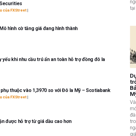
ng
Securities
tại
u của FXStreet
|
ô hình cờ tăng giá đang hình thành
 yếu khi nhu cầu trú ẩn an toàn hỗ trợ đồng đô la
Dự
tr
Bả
 phụ thuộc vào 1,3970 so với Đô la Mỹ – Scotiabank
M
u của FXStreet
|
Và
mớ
đà
n được hỗ trợ từ giá dầu cao hơn
tr
ng
gi