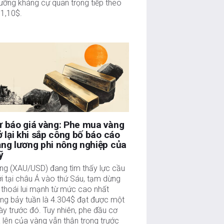
ưỡng kháng cự quan trọng tiếp theo
 1,10$.
 báo giá vàng: Phe mua vàng
ở lại khi sắp công bố báo cáo
ng lương phi nông nghiệp của
ỹ
ng (XAU/USD) đang tìm thấy lực cầu
i tại châu Á vào thứ Sáu, tạm dừng
 thoái lui mạnh từ mức cao nhất
ong bảy tuần là 4.304$ đạt được một
ày trước đó. Tuy nhiên, phe đầu cơ
á lên của vàng vẫn thận trọng trước