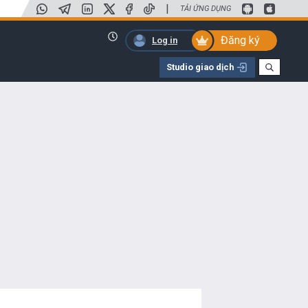
|
TẢI ỨNG DỤNG
Đăng ký
Log in
Studio giao dịch