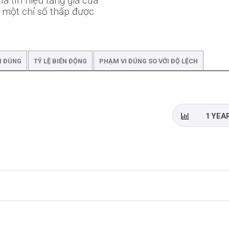
à tín hiệu tăng giá của
 một chỉ số thấp được
I ĐÚNG
TỶ LỆ BIẾN ĐỘNG
PHẠM VI ĐÚNG SO VỚI ĐỘ LỆCH
1 YEA