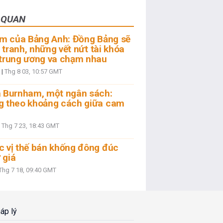
N QUAN
ăm của Bảng Anh: Đồng Bảng sẽ
 tranh, những vết nứt tài khóa
 trung ương va chạm nhau
|
Thg 8 03, 10:57 GMT
a Burnham, một ngân sách:
g theo khoảng cách giữa cam
|
Thg 7 23, 18:43 GMT
 vị thế bán khống đông đúc
 giá
Thg 7 18, 09:40 GMT
áp lý