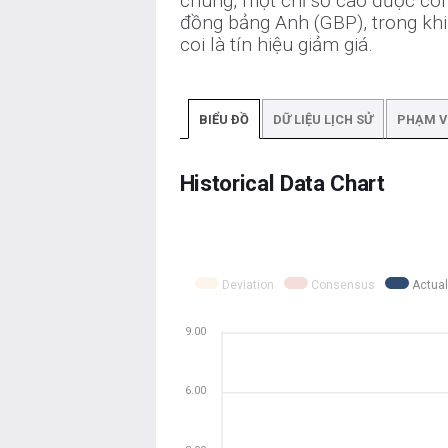
chung, một chỉ số cao được coi l
đồng bảng Anh (GBP), trong khi
coi là tín hiệu giảm giá.
BIỂU ĐỒ
DỮ LIỆU LỊCH SỬ
PHẠM V
Historical Data Chart
Deviation
Consensus
Actual
9.00
6.00