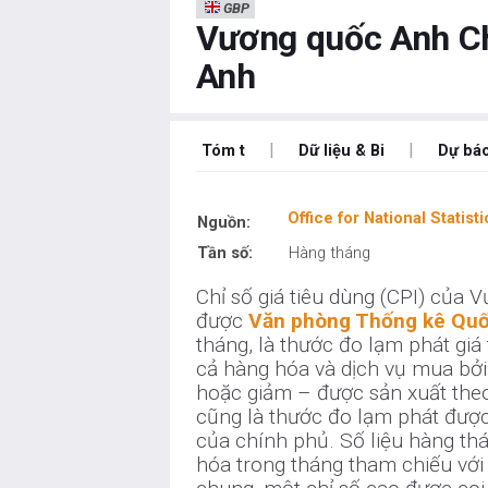
GBP
Vương quốc Anh Ch
Anh
|
|
Tóm t
Dữ liệu & Bi
Dự bá
Office for National Statisti
Nguồn:
Tần số:
Hàng tháng
Chỉ số giá tiêu dùng (CPI) của 
được
Văn phòng Thống kê Quố
tháng, là thước đo lạm phát giá 
cả hàng hóa và dịch vụ mua bởi
hoặc giảm – được sản xuất theo
cũng là thước đo lạm phát được
của chính phủ. Số liệu hàng th
hóa trong tháng tham chiếu với 