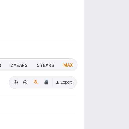
MAX
R
2 YEARS
5 YEARS
Export