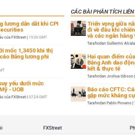
CÁC BÀI PHÂN TÍCH LIÊ
g lương dẫn dắt khi CPI
Triển vọng giữa n
ecurities
đi về đâu khi chiến
và các ngân hàng
u của FXStreet
|
15:26 GMT
Tarafından
Guillermo Alcala
i mốc 1,3450 khi thị
 cáo Bảng lương phi
Hai quan điểm củ
Bảng Anh dao độn
kết & thực tế
GMT
Tarafından
Joshua Gibson
suy yếu dưới mức
 Mỹ - UOB
Báo cáo CFTC: Các
gặp mức kháng cự
u của FXStreet
|
07:24 GMT
Tarafından
Pablo Piovano
|
ôi
FXStreet
Ph