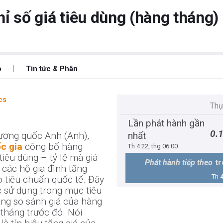
ỉ số giá tiêu dùng (hàng tháng
|
o
Tin tức & Phân
cs
Thự
Lần phát hành gần
0.
Vương quốc Anh (Anh),
nhất
c gia
công bố hàng
Th 4 22, thg 06:00
tiêu dùng – tỷ lệ mà giá
Phát hành tiếp theo
t
 các hộ gia đình tăng
Th 4
 tiêu chuẩn quốc tế. Đây
 sử dụng trong mục tiêu
áng so sánh giá của hàng
tháng trước đó. Nói