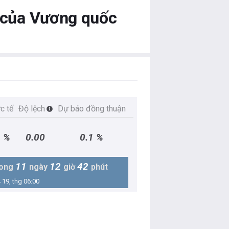
) của Vương quốc
c tế
Độ lệch
Dự báo đồng thuận
1 %
0.00
0.1 %
11
12
42
rong
ngày
giờ
phút
 19, thg 06:00