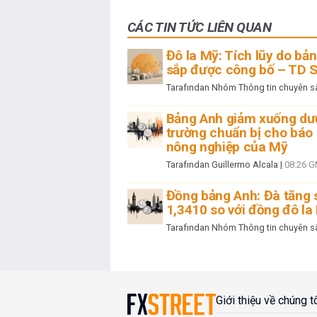
CÁC TIN TỨC LIÊN QUAN
Đô la Mỹ: Tích lũy do bản
sắp được công bố – TD S
Tarafından
Nhóm Thông tin chuyên sâ
Bảng Anh giảm xuống dướ
trường chuẩn bị cho báo
nông nghiệp của Mỹ
Tarafından
Guillermo Alcala
|
08:26 
Đồng bảng Anh: Đà tăng 
1,3410 so với đồng đô la
Tarafından
Nhóm Thông tin chuyên sâ
Giới thiệu về chúng t