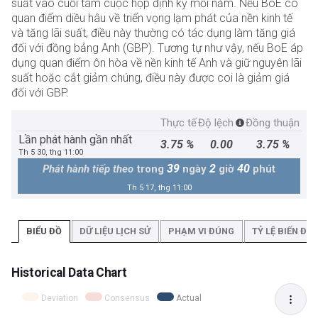
suất vào cuối tám cuộc họp định kỳ mỗi năm. Nếu BoE có
quan điểm diều hâu về triển vọng lạm phát của nền kinh tế
và tăng lãi suất, điều này thường có tác dụng làm tăng giá
đối với đồng bảng Anh (GBP). Tương tự như vậy, nếu BoE áp
dụng quan điểm ôn hòa về nền kinh tế Anh và giữ nguyên lãi
suất hoặc cắt giảm chúng, điều này được coi là giảm giá
đối với GBP.
Thực tế
Độ lệch
Đồng thuận
Lần phát hành gần nhất
3.75 %
0.00
3.75 %
Th 5 30, thg 11:00
39
2
40
Phát hành tiếp theo
trong
ngày
giờ
phút
Th 5 17, thg 11:00
BIỂU ĐỒ
DỮ LIỆU LỊCH SỬ
PHẠM VI ĐÚNG
TỶ LỆ BIẾN ĐỘ
Historical Data Chart
Deviation
Consensus
Actual