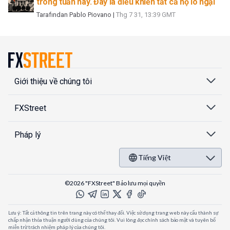
trong tuần này. Đây là điều khiến tất cả họ lo ngại
Tarafından
Pablo Piovano
|
Thg 7 31, 13:39 GMT
Giới thiệu về chúng tôi
FXStreet
Pháp lý
Tiếng Việt
©2026 "FXStreet" Bảo lưu mọi quyền
Lưu ý: Tất cả thông tin trên trang này có thể thay đổi. Việc sử dụng trang web này cấu thành sự
chấp nhận thỏa thuận người dùng của chúng tôi. Vui lòng đọc chính sách bảo mật và tuyên bố
miễn trừ trách nhiệm pháp lý của chúng tôi.