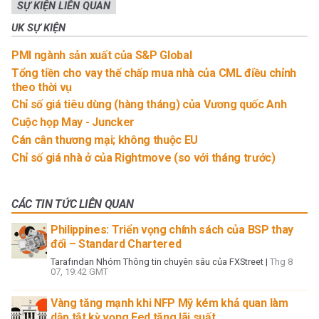
SỰ KIỆN LIÊN QUAN
UK SỰ KIỆN
PMI ngành sản xuất của S&P Global
Tổng tiền cho vay thế chấp mua nhà của CML điều chỉnh
theo thời vụ
Chỉ số giá tiêu dùng (hàng tháng) của Vương quốc Anh
Cuộc họp May - Juncker
Cán cân thương mại; không thuộc EU
Chỉ số giá nhà ở của Rightmove (so với tháng trước)
CÁC TIN TỨC LIÊN QUAN
Philippines: Triển vọng chính sách của BSP thay
đổi – Standard Chartered
Tarafından
Nhóm Thông tin chuyên sâu của FXStreet
|
Thg 8
07, 19:42 GMT
Vàng tăng mạnh khi NFP Mỹ kém khả quan làm
dập tắt kỳ vọng Fed tăng lãi suất