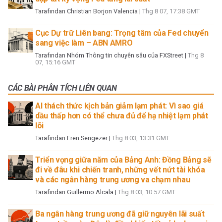
Tarafından
Christian Borjon Valencia
|
Thg 8 07, 17:38 GMT
Cục Dự trữ Liên bang: Trọng tâm của Fed chuyển
sang việc làm – ABN AMRO
Tarafından
Nhóm Thông tin chuyên sâu của FXStreet
|
Thg 8
07, 15:16 GMT
CÁC BÀI PHÂN TÍCH LIÊN QUAN
AI thách thức kịch bản giảm lạm phát: Vì sao giá
dầu thấp hơn có thể chưa đủ để hạ nhiệt lạm phát
lõi
Tarafından
Eren Sengezer
|
Thg 8 03, 13:31 GMT
Triển vọng giữa năm của Bảng Anh: Đồng Bảng sẽ
đi về đâu khi chiến tranh, những vết nứt tài khóa
và các ngân hàng trung ương va chạm nhau
Tarafından
Guillermo Alcala
|
Thg 8 03, 10:57 GMT
Ba ngân hàng trung ương đã giữ nguyên lãi suất