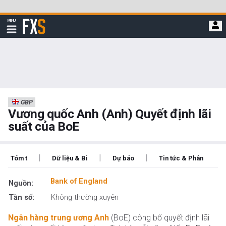
Bỏ
qua
FXStreet
MENU
để
Hiển
thị
đi
điều
hướng
đến
nội
dung
chính
GBP
Vương quốc Anh (Anh) Quyết định lãi
suất của BoE
|
|
|
Tóm t
Dữ liệu & Bi
Dự báo
Tin tức & Phân
Bank of England
Nguồn:
Tần số:
Không thường xuyên
Ngân hàng trung ương Anh
(BoE) công bố quyết định lãi