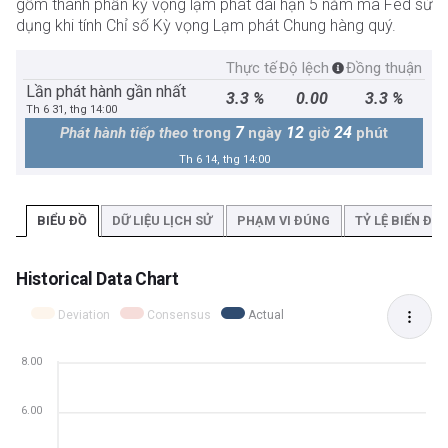
gồm thành phần kỳ vọng lạm phát dài hạn 5 năm mà Fed sử
dụng khi tính Chỉ số Kỳ vọng Lạm phát Chung hàng quý.
Thực tế
Độ lệch
Đồng thuận
Lần phát hành gần nhất
3.3 %
0.00
3.3 %
Th 6 31, thg 14:00
7
12
24
Phát hành tiếp theo
trong
ngày
giờ
phút
Th 6 14, thg 14:00
BIỂU ĐỒ
DỮ LIỆU LỊCH SỬ
PHẠM VI ĐÚNG
TỶ LỆ BIẾN ĐỘ
Historical Data Chart
Deviation
Consensus
Actual
8.00
6.00