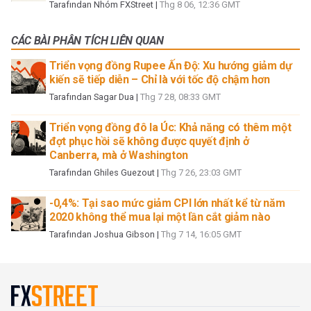
Tarafından
Nhóm FXStreet
|
Thg 8 06, 12:36 GMT
CÁC BÀI PHÂN TÍCH LIÊN QUAN
Triển vọng đồng Rupee Ấn Độ: Xu hướng giảm dự
kiến sẽ tiếp diễn – Chỉ là với tốc độ chậm hơn
Tarafından
Sagar Dua
|
Thg 7 28, 08:33 GMT
Triển vọng đồng đô la Úc: Khả năng có thêm một
đợt phục hồi sẽ không được quyết định ở
Canberra, mà ở Washington
Tarafından
Ghiles Guezout
|
Thg 7 26, 23:03 GMT
-0,4%: Tại sao mức giảm CPI lớn nhất kể từ năm
2020 không thể mua lại một lần cắt giảm nào
Tarafından
Joshua Gibson
|
Thg 7 14, 16:05 GMT