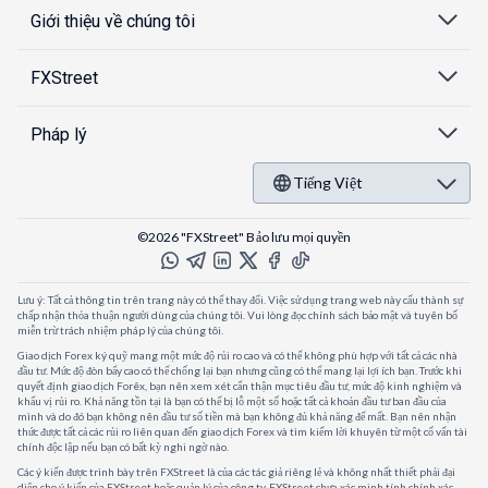
Giới thiệu về chúng tôi
FXStreet
Pháp lý
Tiếng Việt
©2026 "FXStreet" Bảo lưu mọi quyền
Lưu ý: Tất cả thông tin trên trang này có thể thay đổi. Việc sử dụng trang web này cấu thành sự
chấp nhận thỏa thuận người dùng của chúng tôi. Vui lòng đọc chính sách bảo mật và tuyên bố
miễn trừ trách nhiệm pháp lý của chúng tôi.
Giao dịch Forex ký quỹ mang một mức độ rủi ro cao và có thể không phù hợp với tất cả các nhà
đầu tư. Mức độ đòn bẩy cao có thể chống lại bạn nhưng cũng có thể mang lại lợi ích bạn. Trước khi
quyết định giao dịch Forêx, bạn nên xem xét cẩn thận mục tiêu đầu tư, mức độ kinh nghiệm và
khẩu vị rủi ro. Khả năng tồn tại là bạn có thể bị lỗ một số hoặc tất cả khoản đầu tư ban đầu của
mình và do đó bạn không nên đầu tư số tiền mà bạn không đủ khả năng để mất. Bạn nên nhận
thức được tất cả các rủi ro liên quan đến giao dịch Forex và tìm kiếm lời khuyên từ một cố vấn tài
chính độc lập nếu bạn có bất kỳ nghi ngờ nào.
Các ý kiến được trình bày trên FXStreet là của các tác giả riêng lẻ và không nhất thiết phải đại
diện cho ý kiến của FXStreet hoặc quản lý của công ty. FXStreet chưa xác minh tính chính xác