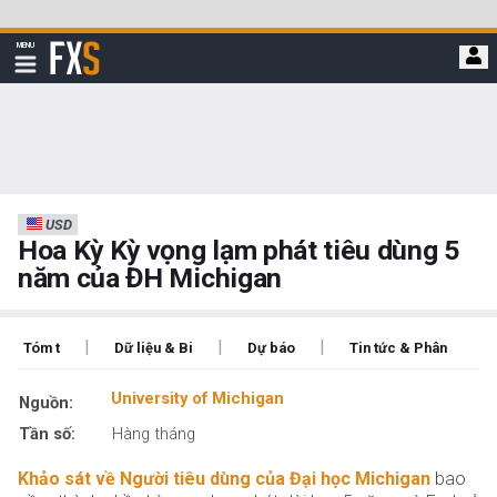
Bỏ
qua
FXStreet
MENU
để
Hiển
thị
đi
điều
hướng
đến
nội
dung
chính
USD
Hoa Kỳ Kỳ vọng lạm phát tiêu dùng 5
năm của ĐH Michigan
|
|
|
Tóm t
Dữ liệu & Bi
Dự báo
Tin tức & Phân
University of Michigan
Nguồn:
Tần số:
Hàng tháng
Khảo sát về Người tiêu dùng của Đại học Michigan
bao