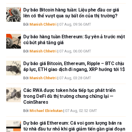
Dự báo Bitcoin hàng tuần: Liệu phe đầu cơ giá
lên có thể vượt qua sự bất ổn của thị trường?
Bởi
Manish Chhetri
|
07 Aug, 09:56 GMT
Dự báo hàng tuần Ethereum: Sự yên ả trước một
cú bứt phá tăng giá
Bởi
Manish Chhetri
|
07 Aug, 06:00 GMT
Dự báo giá Bitcoin, Ethereum, Ripple – BTC chịu
áp lực, ETH giao dịch đi ngang, XRP hướng tới 1$
Bởi
Manish Chhetri
|
07 Aug, 03:28 GMT
Các RWA được token hóa tiếp tục phát triển
trong DeFi dù thị trường chung chững lại —
CoinShares
Bởi
Michael Ebiekutan
|
07 Aug, 02:52 GMT
Dự báo giá Ethereum: Cá voi gom lượng bán ra
từ nhà đầu tư nhỏ khi giá giảm tiến gần giai đoạn