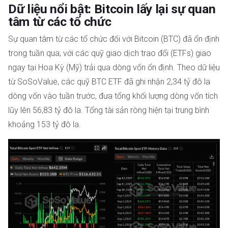
Dữ liệu nổi bật: Bitcoin lấy lại sự quan
tâm từ các tổ chức
Sự quan tâm từ các tổ chức đối với Bitcoin (BTC) đã ổn định
trong tuần qua, với các quỹ giao dịch trao đổi (ETFs) giao
ngay tại Hoa Kỳ (Mỹ) trải qua dòng vốn ổn định. Theo dữ liệu
từ SoSoValue, các quỹ BTC ETF đã ghi nhận 2,34 tỷ đô la
dòng vốn vào tuần trước, đưa tổng khối lượng dòng vốn tích
lũy lên 56,83 tỷ đô la. Tổng tài sản ròng hiện tại trung bình
khoảng 153 tỷ đô la.