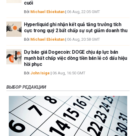
cuối
Bởi
Michael Ebiekutan
|
06 Aug, 22:05 GMT
Hyperliquid ghi nhận kết quả tăng trưởng tích
cực trong quý 2 bất chấp sự sụt giảm doanh thu
Bởi
Michael Ebiekutan
|
06 Aug, 20:58 GMT
Dự báo giá Dogecoin: DOGE chịu áp lực bán
mạnh bất chấp việc dòng tiền bán lẻ có dấu hiệu
hồi phục
Bởi
John Isige
|
06 Aug, 16:50 GMT
ВЫБОР РЕДАКЦИИ