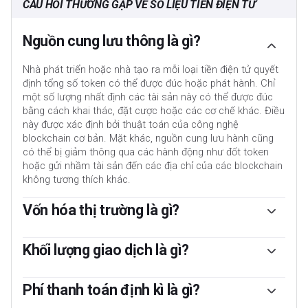
CÂU HỎI THƯỜNG GẶP VỀ SỐ LIỆU TIỀN ĐIỆN TỬ
Nguồn cung lưu thông là gì?
Nhà phát triển hoặc nhà tạo ra mỗi loại tiền điện tử quyết
định tổng số token có thể được đúc hoặc phát hành. Chỉ
một số lượng nhất định các tài sản này có thể được đúc
bằng cách khai thác, đặt cược hoặc các cơ chế khác. Điều
này được xác định bởi thuật toán của công nghệ
blockchain cơ bản. Mặt khác, nguồn cung lưu hành cũng
có thể bị giảm thông qua các hành động như đốt token
hoặc gửi nhầm tài sản đến các địa chỉ của các blockchain
không tương thích khác.
Vốn hóa thị trường là gì?
Vốn hóa thị trường là kết quả của việc nhân nguồn cung
lưu hành của một tài sản nhất định với giá trị thị trường
Khối lượng giao dịch là gì?
hiện tại của tài sản đó.
Khối lượng giao dịch đề cập đến tổng số token cho một tài
sản cụ thể đã được giao dịch hoặc trao đổi giữa người
Phí thanh toán định kì là gì?
mua và người bán trong giờ giao dịch đã định, ví dụ: 24 giờ.