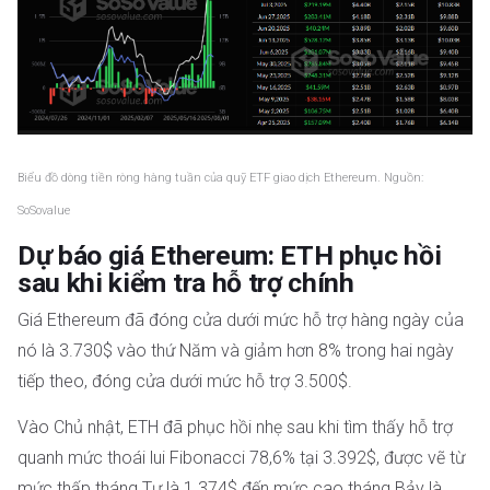
Biểu đồ dòng tiền ròng hàng tuần của quỹ ETF giao dịch Ethereum. Nguồn:
SoSovalue
Dự báo giá Ethereum: ETH phục hồi
sau khi kiểm tra hỗ trợ chính
Giá Ethereum đã đóng cửa dưới mức hỗ trợ hàng ngày của
nó là 3.730$ vào thứ Năm và giảm hơn 8% trong hai ngày
tiếp theo, đóng cửa dưới mức hỗ trợ 3.500$.
Vào Chủ nhật, ETH đã phục hồi nhẹ sau khi tìm thấy hỗ trợ
quanh mức thoái lui Fibonacci 78,6% tại 3.392$, được vẽ từ
mức thấp tháng Tư là 1.374$ đến mức cao tháng Bảy là