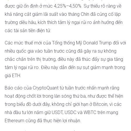
được giữ ổn định ở mức 4,25%–4,50%. Sự thiếu rõ ràng về
khả năng cắt giảm lãi suất vào tháng Chín đã củng cố lập
trường diều hâu, kích thích tâm lý ngại rủi ro ảnh hưởng đến
các tài sản tiền điện tử.
Các mức thuế mới của Tổng thống Mỹ Donald Trump đối với
nhiều quốc gia vào tuần trước cũng đã gây ra sự không
chắc chắn trên thị trường, điều này đã thúc đẩy sự gia tăng
tâm lý ngại rủi ro. Điều này dẫn đến sự sụt giảm mạnh trong
giá ETH.
Báo cáo của CryptoQuant từ tuần trước nhấn mạnh rằng
hoạt động chốt lời trong làn sóng thứ ba, như được thể hiện
trong biểu đồ dưới đây, không chỉ giới hạn ở Bitcoin, vì các
nhà đầu tư lớn nắm giữ USDT, USDC và WBTC trên mạng
Ethereum cũng đã thực hiện lợi nhuận.