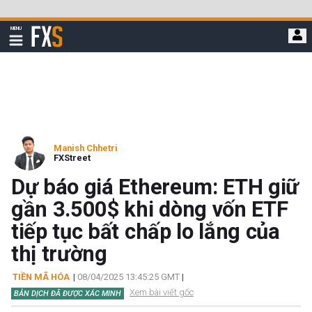
Bỏ
qua
FXStreet
MENU
để
Hiển
thị
đi
điều
hướng
đến
nội
dung
chính
Manish Chhetri
FXStreet
Dự báo giá Ethereum: ETH giữ
gần 3.500$ khi dòng vốn ETF
tiếp tục bất chấp lo lắng của
thị trường
TIỀN MÃ HÓA
|
08/04/2025 13:45:25 GMT
|
Xem bài viết gốc
BẢN DỊCH ĐÃ ĐƯỢC XÁC MINH