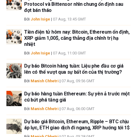
Protocol và Bittensor nhìn chung ổn định sau
tin này. FXStreet và tác giả sẽ không chịu trách nhiệm về bất kỳ sai sót,
đợt bán tháo
thiếu sót hoặc bất kỳ tổn thất, thương tích hoặc thiệt hại nào phát sinh từ
Bởi
John Isige
|
07 Aug, 13:45 GMT
thông tin này và việc hiển thị hoặc sử dụng thông tin này. Ngoại trừ các
lỗi và thiếu sót.
Tiền điện tử hôm nay: Bitcoin, Ethereum ổn định,
Tác giả và FXStreet không phải là các cố vấn đầu tư đã đăng ký và không
XRP giảm 1,00$, căng thẳng địa chính trị hạ
có nội dung nào trong bài viết này nhằm mục đích tư vấn đầu tư.
nhiệt
Bởi
John Isige
|
07 Aug, 11:00 GMT
Dự báo Bitcoin hàng tuần: Liệu phe đầu cơ giá
lên có thể vượt qua sự bất ổn của thị trường?
Bởi
Manish Chhetri
|
07 Aug, 09:56 GMT
Dự báo hàng tuần Ethereum: Sự yên ả trước một
cú bứt phá tăng giá
Bởi
Manish Chhetri
|
07 Aug, 06:00 GMT
Dự báo giá Bitcoin, Ethereum, Ripple – BTC chịu
áp lực, ETH giao dịch đi ngang, XRP hướng tới 1$
Bởi
Manish Chhetri
|
07 Aug, 03:28 GMT