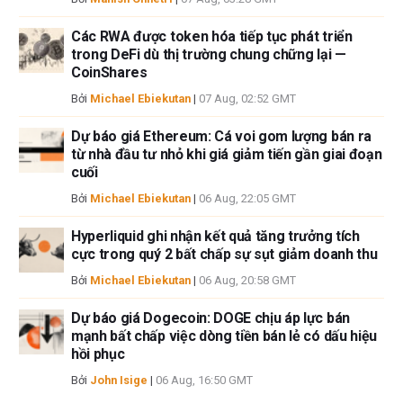
Các RWA được token hóa tiếp tục phát triển
trong DeFi dù thị trường chung chững lại —
CoinShares
Bởi
Michael Ebiekutan
|
07 Aug, 02:52 GMT
Dự báo giá Ethereum: Cá voi gom lượng bán ra
từ nhà đầu tư nhỏ khi giá giảm tiến gần giai đoạn
cuối
Bởi
Michael Ebiekutan
|
06 Aug, 22:05 GMT
Hyperliquid ghi nhận kết quả tăng trưởng tích
cực trong quý 2 bất chấp sự sụt giảm doanh thu
Bởi
Michael Ebiekutan
|
06 Aug, 20:58 GMT
Dự báo giá Dogecoin: DOGE chịu áp lực bán
mạnh bất chấp việc dòng tiền bán lẻ có dấu hiệu
hồi phục
Bởi
John Isige
|
06 Aug, 16:50 GMT