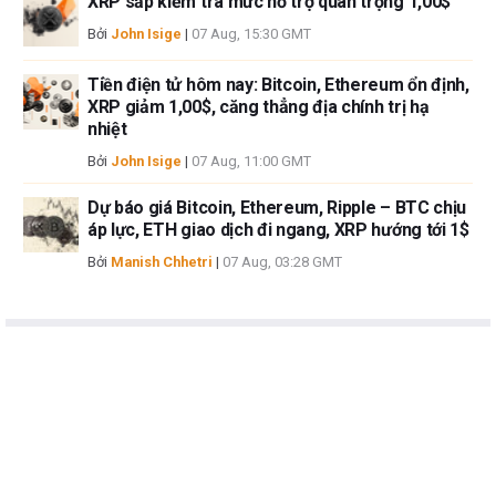
XRP sắp kiểm tra mức hỗ trợ quan trọng 1,00$
Bởi
John Isige
|
07 Aug, 15:30 GMT
Tiền điện tử hôm nay: Bitcoin, Ethereum ổn định,
XRP giảm 1,00$, căng thẳng địa chính trị hạ
nhiệt
Bởi
John Isige
|
07 Aug, 11:00 GMT
Dự báo giá Bitcoin, Ethereum, Ripple – BTC chịu
áp lực, ETH giao dịch đi ngang, XRP hướng tới 1$
Bởi
Manish Chhetri
|
07 Aug, 03:28 GMT