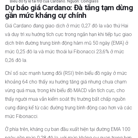
Biểu đồ tỷ lệ tài trợ của Cardano. Nguồn: Coinglass
Dự báo giá Cardano: Đà tăng tạm dừng
gần mức kháng cự chính
Giá Cardano đang giao dịch ở mức 0,27 đô la vào thứ Hai
và duy trì xu hướng tích cực trong ngắn hạn khi tiếp tục giao
dịch trên đường trung bình động hàm mũ 50 ngày (EMA) ở
mức 0,25 đô la và mức thoái lui Fibonacci 23,6% ở mức
0,26 đô la.
Chỉ số sức mạnh tương đối (RSI) trên biểu đồ ngày ở mức
khoảng 64 cho thấy xu hướng tăng giá nhưng chưa chạm
vùng quá mua, trong khi biểu đồ MACD vẫn tích cực, cho
thấy người mua vẫn kiểm soát thị trường bất chấp nguồn
cung đáng kể từ các đường trung bình động cao hơn và các
mức Fibonacci.
Ở phía trên, kháng cự ban đầu xuất hiện tại đường EMA 100
ngày gần mức 0,28 đô la, với mức kháng cự quan trọng hơn