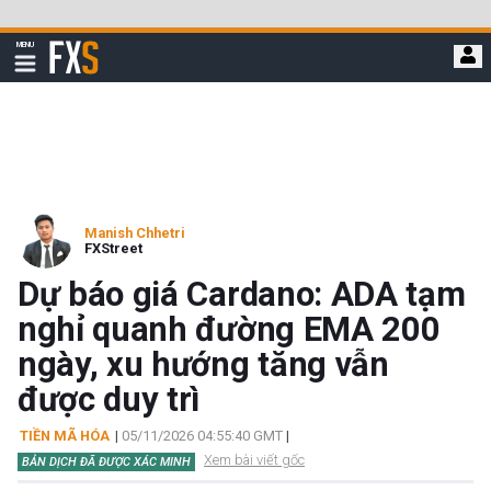
Bỏ
qua
FXStreet
MENU
để
Hiển
thị
đi
điều
hướng
đến
nội
dung
chính
Manish Chhetri
FXStreet
Dự báo giá Cardano: ADA tạm
nghỉ quanh đường EMA 200
ngày, xu hướng tăng vẫn
được duy trì
TIỀN MÃ HÓA
|
05/11/2026 04:55:40 GMT
|
Xem bài viết gốc
BẢN DỊCH ĐÃ ĐƯỢC XÁC MINH