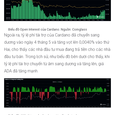
Biểu đồ Open Interest của Cardano. Nguồn: Coinglass
Ngoài ra, tỷ lệ phí tài trợ của Cardano đã chuyển sang
dương vào ngày 4 tháng 5 và tăng vọt lên 0,0040% vào thứ
Hai, cho thấy các nhà đầu tư mua đang trả tiền cho các nhà
đầu tư bán. Trong lịch sử, như biểu đồ bên dưới cho thấy, khi
tỷ lệ phí tài trợ chuyển từ âm sang dương và tăng lên, giá
ADA đã tăng mạnh.