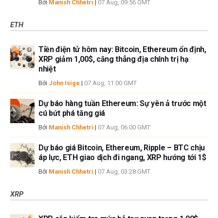
Bởi
Manish Chhetri
|
07 Aug, 09:56 GMT
ETH
Tiền điện tử hôm nay: Bitcoin, Ethereum ổn định,
XRP giảm 1,00$, căng thẳng địa chính trị hạ
nhiệt
Bởi
John Isige
|
07 Aug, 11:00 GMT
Dự báo hàng tuần Ethereum: Sự yên ả trước một
cú bứt phá tăng giá
Bởi
Manish Chhetri
|
07 Aug, 06:00 GMT
Dự báo giá Bitcoin, Ethereum, Ripple – BTC chịu
áp lực, ETH giao dịch đi ngang, XRP hướng tới 1$
Bởi
Manish Chhetri
|
07 Aug, 03:28 GMT
XRP