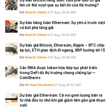
Dự báo Bitcoin hàng tuần: Liệu phe đầu cơ giá
lên có thể vượt qua sự bất ổn của thị trường?
Bởi
Manish Chhetri
|
07 Aug, 09:56 GMT
Dự báo hàng tuần Ethereum: Sự yên ả trước một
cú bứt phá tăng giá
Bởi
Manish Chhetri
|
07 Aug, 06:00 GMT
Dự báo giá Bitcoin, Ethereum, Ripple – BTC chịu
áp lực, ETH giao dịch đi ngang, XRP hướng tới 1$
Bởi
Manish Chhetri
|
07 Aug, 03:28 GMT
Các RWA được token hóa tiếp tục phát triển
trong DeFi dù thị trường chung chững lại —
CoinShares
Bởi
Michael Ebiekutan
|
07 Aug, 02:52 GMT
Dự báo giá Ethereum: Cá voi gom lượng bán ra
từ nhà đầu tư nhỏ khi giá giảm tiến gần giai đoạn
cuối