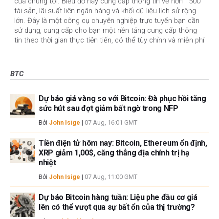
của chúng tôi. Biểu đồ này cung cấp thông tin về hơn 1500
tài sản, lãi suất liên ngân hàng và khối dữ liệu lịch sử rộng
lớn. Đây là một công cụ chuyên nghiệp trực tuyến bạn cần
sử dụng, cung cấp cho bạn một nền tảng cung cấp thông
tin theo thời gian thực tiên tiến, có thể tùy chỉnh và miễn phí
BTC
Dự báo giá vàng so với Bitcoin: Đà phục hồi tăng
sức hút sau đợt giảm bất ngờ trong NFP
Bởi
John Isige
|
07 Aug, 16:01 GMT
Tiền điện tử hôm nay: Bitcoin, Ethereum ổn định,
XRP giảm 1,00$, căng thẳng địa chính trị hạ
nhiệt
Bởi
John Isige
|
07 Aug, 11:00 GMT
Dự báo Bitcoin hàng tuần: Liệu phe đầu cơ giá
lên có thể vượt qua sự bất ổn của thị trường?