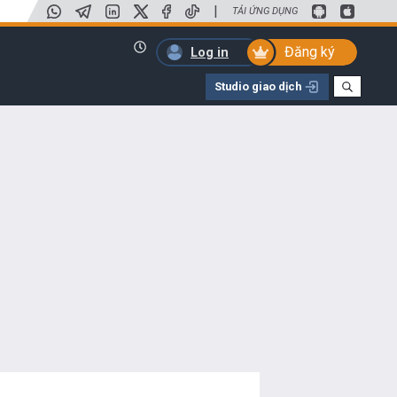
|
TẢI ỨNG DỤNG
Đăng ký
Log in
Studio giao dịch