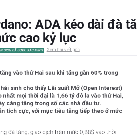
dano: ADA kéo dài đà tă
ức cao kỷ lục
Xem bài viết gốc
N DỊCH ĐÃ ĐƯỢC XÁC MINH
 tăng vào thứ Hai sau khi tăng gần 60% trong
hái sinh cho thấy Lãi suất Mở (Open Interest)
hất mọi thời đại là 1,66 tỷ đô la vào thứ Hai,
gày càng tăng trong số các nhà đầu tư.
ẫn tích cực, với mục tiêu tăng tiếp theo ở mức
g đà tăng, giao dịch trên mức 0,88$ vào thời