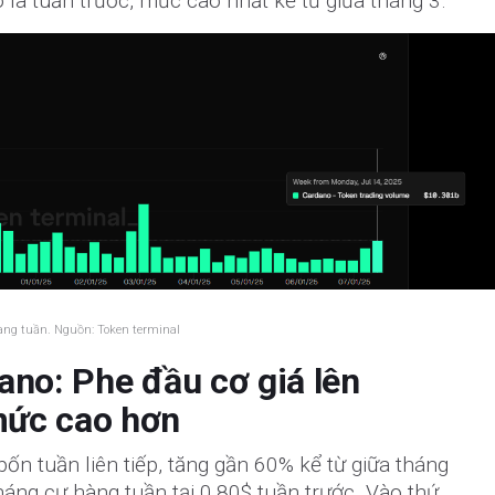
ô la tuần trước, mức cao nhất kể từ giữa tháng 3.
hàng tuần. Nguồn: Token terminal
ano: Phe đầu cơ giá lên
mức cao hơn
bốn tuần liên tiếp, tăng gần 60% kể từ giữa tháng
áng cự hàng tuần tại 0,80$ tuần trước. Vào thứ