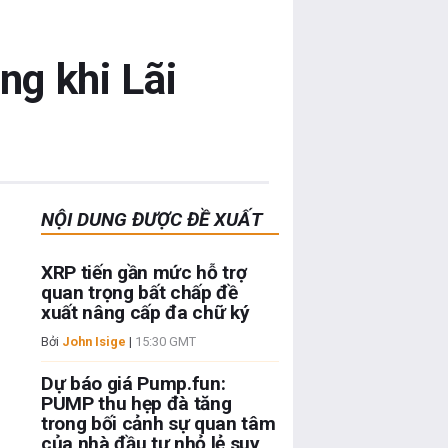
ng khi Lãi
NỘI DUNG ĐƯỢC ĐỀ XUẤT
XRP tiến gần mức hỗ trợ
quan trọng bất chấp đề
xuất nâng cấp đa chữ ký
Bởi
John Isige
|
15:30 GMT
Dự báo giá Pump.fun:
PUMP thu hẹp đà tăng
trong bối cảnh sự quan tâm
của nhà đầu tư nhỏ lẻ suy