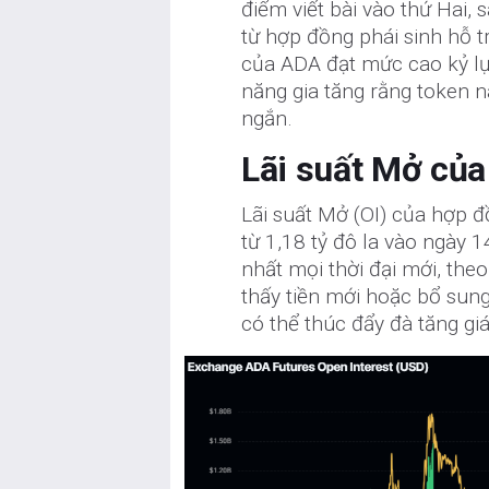
điểm viết bài vào thứ Hai,
từ hợp đồng phái sinh hỗ t
của ADA đạt mức cao kỷ lục
năng gia tăng rằng token n
ngắn.
Lãi suất Mở của
Lãi suất Mở (OI) của hợp đ
từ 1,18 tỷ đô la vào ngày 1
nhất mọi thời đại mới, the
thấy tiền mới hoặc bổ sung
có thể thúc đẩy đà tăng giá