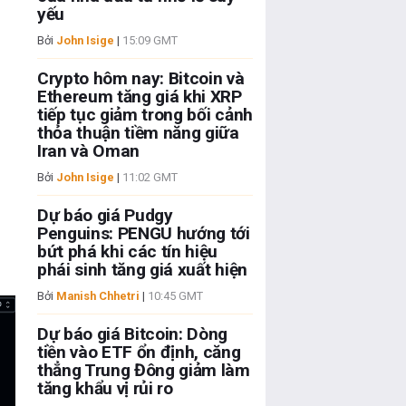
yếu
Bởi
John Isige
|
15:09 GMT
Crypto hôm nay: Bitcoin và
Ethereum tăng giá khi XRP
tiếp tục giảm trong bối cảnh
thỏa thuận tiềm năng giữa
Iran và Oman
Bởi
John Isige
|
11:02 GMT
Dự báo giá Pudgy
Penguins: PENGU hướng tới
bứt phá khi các tín hiệu
phái sinh tăng giá xuất hiện
Bởi
Manish Chhetri
|
10:45 GMT
Dự báo giá Bitcoin: Dòng
tiền vào ETF ổn định, căng
thẳng Trung Đông giảm làm
tăng khẩu vị rủi ro