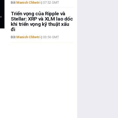
Bởi
Manish Chhetri
|
07:52 GMT
Triển vọng của Ripple và
Stellar: XRP và XLM lao dốc
khi triển vọng kỹ thuật xấu
đi
Bởi
Manish Chhetri
|
03:56 GMT