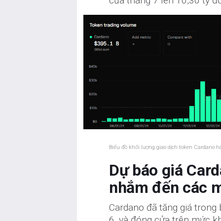
của tháng 7 lên 10,30 tỷ đ
Biểu đồ khối lượng giao dịch token Cardano 
Dự báo giá Card
nhắm đến các 
Cardano đã tăng giá trong 
6, và đóng cửa trên mức kh