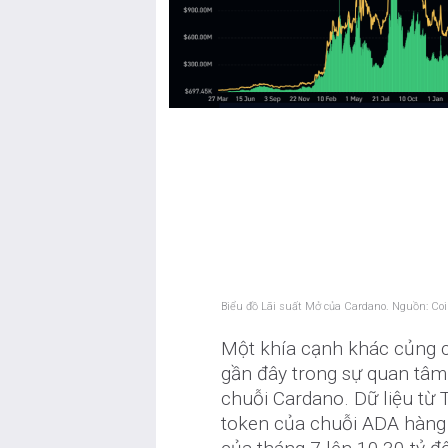
Biểu đồ Lãi suất Mở của Cardano. Nguồn: Co
Một khía cạnh khác củng cố
gần đây trong sự quan tâm 
chuỗi Cardano. Dữ liệu từ 
token của chuỗi ADA hàng t