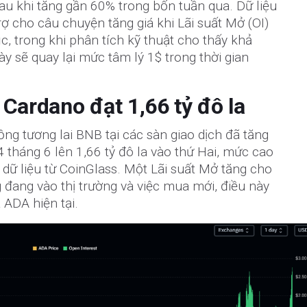
 sau khi tăng gần 60% trong bốn tuần qua. Dữ liệu
rợ cho câu chuyện tăng giá khi Lãi suất Mở (OI)
, trong khi phân tích kỹ thuật cho thấy khả
ày sẽ quay lại mức tâm lý 1$ trong thời gian
 Cardano đạt 1,66 tỷ đô la
ồng tương lai BNB tại các sàn giao dịch đã tăng
4 tháng 6 lên 1,66 tỷ đô la vào thứ Hai, mức cao
o dữ liệu từ CoinGlass. Một Lãi suất Mở tăng cho
 đang vào thị trường và việc mua mới, điều này
 ADA hiện tại.