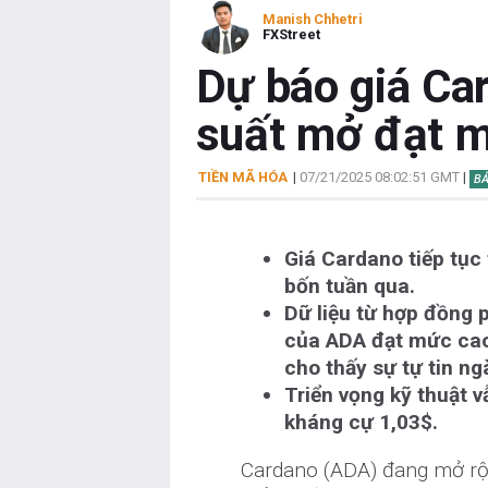
Manish Chhetri
FXStreet
Dự báo giá Car
suất mở đạt m
TIỀN MÃ HÓA
|
07/21/2025 08:02:51 GMT
|
BẢ
Giá Cardano tiếp tục
bốn tuần qua.
Dữ liệu từ hợp đồng p
của ADA đạt mức cao n
cho thấy sự tự tin n
Triển vọng kỹ thuật v
kháng cự 1,03$.
Cardano (ADA) đang mở rộn