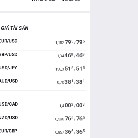
 GIÁ TÀI SẢN
EUR/USD
79
79
5
5
1,152
/
GBP/USD
46
46
9
9
1,34
/
USD/JPY
51
51
5
5
158,3
/
AUD/USD
38
38
1
1
0,70
/
USD/CAD
00
00
3
3
1,4
/
NZD/USD
76
76
5
5
0,586
/
EUR/GBP
36
36
5
5
0,857
/