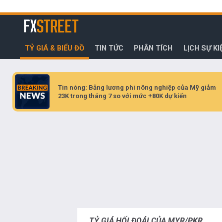
Bỏ
qua
FXStreet
để
đi
TỶ GIÁ & BIỂU ĐỒ
TIN TỨC
PHÂN TÍCH
LỊCH SỰ KI
đến
nội
dung
chính
Tin nóng: Bảng lương phi nông nghiệp của Mỹ giảm
23K trong tháng 7 so với mức +80K dự kiến
TỶ GIÁ HỐI ĐOÁI CỦA MYR/PKR