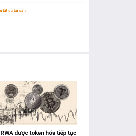
 tất cả tài sản
 RWA được token hóa tiếp tục