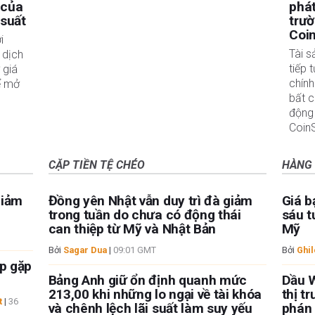
 của
phát
 suất
trườ
Coi
i
Tài 
 dịch
tiếp 
 giá
chính
ể mở
bất c
động
Coin
CẶP TIỀN TỆ CHÉO
HÀNG
giảm
Đồng yên Nhật vẫn duy trì đà giảm
Giá b
trong tuần do chưa có động thái
sáu t
can thiệp từ Mỹ và Nhật Bản
Mỹ
Bởi
Sagar Dua
|
09:01 GMT
Bởi
Ghi
ệp gặp
Bảng Anh giữ ổn định quanh mức
Dầu W
213,00 khi những lo ngại về tài khóa
thị t
t
|
36
và chênh lệch lãi suất làm suy yếu
phán 