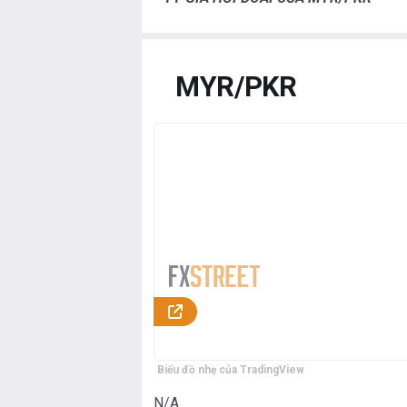
MYR/PKR
Biểu đồ nhẹ của TradingView
N/A