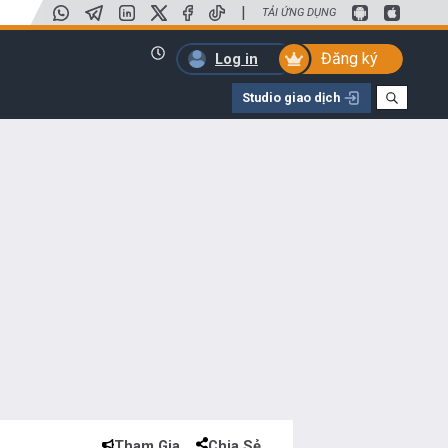
|
TẢI ỨNG DỤNG
Đăng ký
Log in
Studio giao dịch
Tham Gia
Chia Sẻ