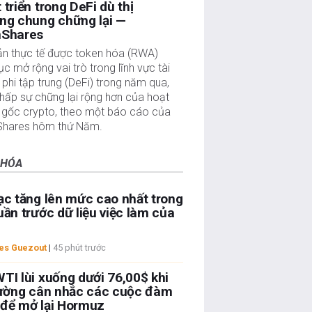
 triển trong DeFi dù thị
ng chung chững lại —
nShares
sản thực tế được token hóa (RWA)
tục mở rộng vai trò trong lĩnh vực tài
 phi tập trung (DeFi) trong năm qua,
hấp sự chững lại rộng hơn của hoạt
 gốc crypto, theo một báo cáo của
Shares hôm thứ Năm.
 HÓA
ạc tăng lên mức cao nhất trong
uần trước dữ liệu việc làm của
les Guezout
|
45 phút trước
TI lùi xuống dưới 76,00$ khi
rường cân nhắc các cuộc đàm
để mở lại Hormuz