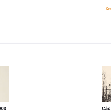
Xem
00$
Các