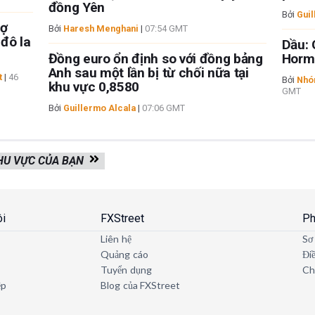
đồng Yên
Bởi
Guil
rợ
Bởi
Haresh Menghani
|
07:54 GMT
đô la
Dầu: 
Đồng euro ổn định so với đồng bảng
Horm
Anh sau một lần bị từ chối nữa tại
t
|
46
Bởi
Nhóm
khu vực 0,8580
GMT
Bởi
Guillermo Alcala
|
07:06 GMT
KHU VỰC CỦA BẠN
ôi
FXStreet
Ph
Liên hệ
Sơ
Quảng cáo
Đi
Tuyển dụng
Ch
ệp
Blog của FXStreet