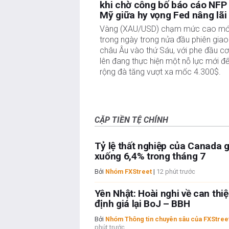
khi chờ công bố báo cáo NFP
Mỹ giữa hy vọng Fed nâng lãi
Vàng (XAU/USD) chạm mức cao mớ
trong ngày trong nửa đầu phiên giao
châu Âu vào thứ Sáu, với phe đầu cơ
lên đang thực hiện một nỗ lực mới đ
rộng đà tăng vượt xa mốc 4.300$.
CẶP TIỀN TỆ CHÍNH
Tỷ lệ thất nghiệp của Canada 
xuống 6,4% trong tháng 7
Bởi
Nhóm FXStreet
|
12 phút trước
Yên Nhật: Hoài nghi về can thi
định giá lại BoJ – BBH
Bởi
Nhóm Thông tin chuyên sâu của FXStree
phút trước