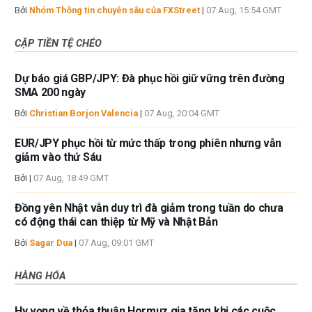
Bởi
Nhóm Thông tin chuyên sâu của FXStreet
|
07 Aug, 15:54 GMT
CẶP TIỀN TỆ CHÉO
Dự báo giá GBP/JPY: Đà phục hồi giữ vững trên đường
SMA 200 ngày
Bởi
Christian Borjon Valencia
|
07 Aug, 20:04 GMT
EUR/JPY phục hồi từ mức thấp trong phiên nhưng vẫn
giảm vào thứ Sáu
Bởi
|
07 Aug, 18:49 GMT
Đồng yên Nhật vẫn duy trì đà giảm trong tuần do chưa
có động thái can thiệp từ Mỹ và Nhật Bản
Bởi
Sagar Dua
|
07 Aug, 09:01 GMT
HÀNG HÓA
Hy vọng về thỏa thuận Hormuz gia tăng khi các cuộc