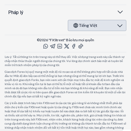
Pháp lý
Tiếng Việt
©2026 "FXStreet" Bảo lưu mọi quyền
Lưu ý: Tất cả thông tin trên trang này có thể thay đổi. Việc sử dụng trang web này cấu thành sự
chấp nhận thỏa thuận người dùng của chúng tôi. Vui lòng đọc chính sách bảo mật và tuyên bố
miễn trừ trách nhiệm pháp lý của chúng tôi.
Giao dịch Forex ký quỹ mang một mức độ rủi ro cao và có thể không phù hợp với tất cả các nhà
đầu tư. Mức độ đòn bẩy cao có thể chống lại bạn nhưng cũng có thể mang lại lợi ích bạn. Trước khi
quyết định giao dịch Forêx, bạn nên xem xét cẩn thận mục tiêu đầu tư, mức độ kinh nghiệm và
khẩu vị rủi ro. Khả năng tồn tại là bạn có thể bị lỗ một số hoặc tất cả khoản đầu tư ban đầu của
mình và do đó bạn không nên đầu tư số tiền mà bạn không đủ khả năng để mất. Bạn nên nhận
thức được tất cả các rủi ro liên quan đến giao dịch Forex và tìm kiếm lời khuyên từ một cố vấn tài
chính độc lập nếu bạn có bất kỳ nghi ngờ nào.
Các ý kiến được trình bày trên FXStreet là của các tác giả riêng lẻ và không nhất thiết phải đại
diện cho ý kiến của FXStreet hoặc quản lý của công ty. FXStreet chưa xác minh tính chính xác
hoặc thực tế của bất kỳ khiếu nại hoặc tuyên bố nào được đưa ra bởi bất kỳ tác giả độc lập nào: lỗi
và thiếu sót có thể xảy ra. Mọi ý kiến, tin tức, nghiên cứu, phân tích, giá cả hoặc thông tin khác có
trên trang web này, bởi FXStreet, nhân viên, khách hàng hoặc cộng tác viên của công ty, được
cung cấp dưới dạng bình luận chung về thị trường và không cấu thành tư vấn đầu tư. FXStreet sẽ
không chấp nhận trách nhiệm đối với bất kỳ tổn thất hoặc thiệt hại nào, bao gồm nhưng không