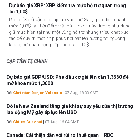
Dự báo giá XRP: XRP kiểm tra mức hỗ trợ quan trọng
tại 1,00$
Ripple (XRP) vẫn chịu áp lực vào thứ Sáu, giao dịch quanh
mức 1,03$ tại thời điểm viết bài. Token này dường như đang
giữ mức hiện tại như một vùng hỗ trợ nhưng thiếu chất xúc
tác để duy trì một nhịp phục hồi bật lên hướng tới ngưỡng
kháng cự quan trọng tiếp theo tại 1,10$.
CẶP TIỀN TỆ CHÍNH
Dự báo giá GBP/USD: Phe đầu cơ giá lên cần 1,3560 để
mở khóa mức 1,3600
Bởi
Christian Borjon Valencia
|
07 Aug, 18:33 GMT
Đô la New Zealand tăng giá khi sự suy yếu của thị trường
lao động Mỹ gây áp lực lên USD
Bởi
Ghiles Guezout
|
07 Aug, 16:04 GMT
Canada: Cải thiện dần với rủi ro thuế quan – RBC