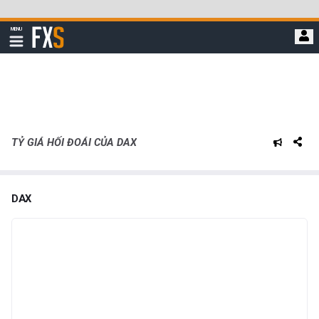
Bỏ
qua
FXStreet
MENU
để
Hiển
thị
đi
điều
hướng
đến
nội
dung
chính
TỶ GIÁ HỐI ĐOÁI CỦA DAX
DAX