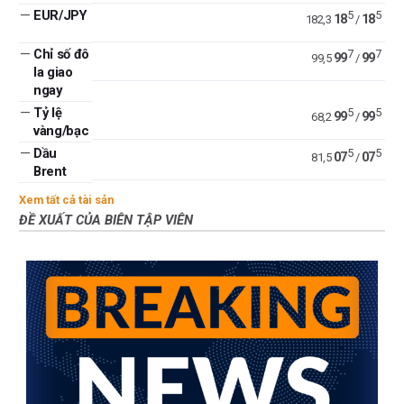
—
EUR/JPY
5
5
18
18
182,3
/
—
Chỉ số đô
7
7
99
99
99,5
/
la giao
ngay
—
Tỷ lệ
5
5
99
99
68,2
/
vàng/bạc
—
Dầu
5
5
07
07
81,5
/
Brent
Xem tất cả tài sản
ĐỀ XUẤT CỦA BIÊN TẬP VIÊN