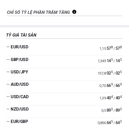
CHỈ SỐ TỶ LỆ PHẦN TRĂM TĂNG
TỶ GIÁ TÀI SẢN
—
EUR/USD
8
8
57
57
1,15
/
—
GBP/USD
5
5
14
14
1,349
/
—
USD/JPY
5
5
02
02
157,8
/
—
AUD/USD
9
9
66
66
0,70
/
—
USD/CAD
4
4
40
40
1,39
/
—
NZD/USD
5
5
89
89
0,5
/
—
EUR/GBP
5
5
64
64
0,856
/