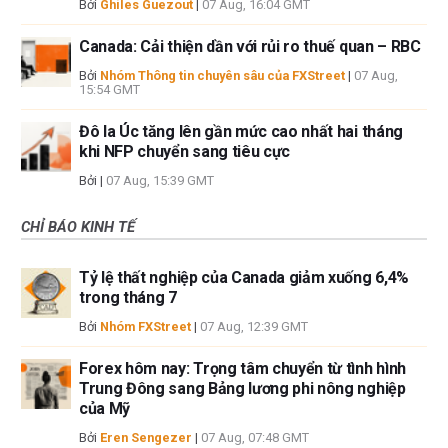
Bởi
Ghiles Guezout
|
07 Aug, 16:04 GMT
Canada: Cải thiện dần với rủi ro thuế quan – RBC
Bởi
Nhóm Thông tin chuyên sâu của FXStreet
|
07 Aug,
15:54 GMT
Đô la Úc tăng lên gần mức cao nhất hai tháng
khi NFP chuyển sang tiêu cực
Bởi
|
07 Aug, 15:39 GMT
CHỈ BÁO KINH TẾ
Tỷ lệ thất nghiệp của Canada giảm xuống 6,4%
trong tháng 7
Bởi
Nhóm FXStreet
|
07 Aug, 12:39 GMT
Forex hôm nay: Trọng tâm chuyển từ tình hình
Trung Đông sang Bảng lương phi nông nghiệp
của Mỹ
Bởi
Eren Sengezer
|
07 Aug, 07:48 GMT