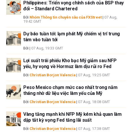
Philippines: Triển vọng chính sách của BSP thay
chính thức của FXStreet cũng như các nhà quảng cáo của nó. Tác giả
đổi – Standard Chartered
sẽ không chịu trách nhiệm về thông tin được tìm thấy ở cuối các liên kết
được đăng trên trang này.
Bởi
Nhóm Thông tin chuyên sâu của FXStreet
|
07 Aug,
19:42 GMT
Nếu không được đề cập rõ ràng trong nội dung bài viết, tại thời điểm viết
bài, tác giả không nắm giữ vị thế nào đối với bất kỳ cổ phiếu nào được đề
Dự báo tuần tới: lạm phát Mỹ chiếm vị trí trung
cập trong bài viết này và không có quan hệ kinh doanh với bất kỳ công ty
tâm vào tuần tới
nào được đề cập. Tác giả không nhận được tiền công cho việc viết bài
Bởi
|
07 Aug, 19:33 GMT
này, ngoài từ FXStreet.
FXStreet và tác giả không cung cấp các đề xuất được cá nhân hóa. Tác
Lợi suất trái phiếu Kho bạc Mỹ giảm sau NFP
giả không cam đoan về tính chính xác, đầy đủ hoặc phù hợp của thông
yếu, hy vọng về Hormuz làm dịu rủi ro Fed
tin này. FXStreet và tác giả sẽ không chịu trách nhiệm về bất kỳ sai sót,
Bởi
Christian Borjon Valencia
|
07 Aug, 19:25 GMT
thiếu sót hoặc bất kỳ tổn thất, thương tích hoặc thiệt hại nào phát sinh từ
thông tin này và việc hiển thị hoặc sử dụng thông tin này. Ngoại trừ các
Peso Mexico chạm mức cao nhất trong năm
lỗi và thiếu sót.
tháng nhờ dữ liệu việc làm yếu của Mỹ
Tác giả và FXStreet không phải là các cố vấn đầu tư đã đăng ký và không
có nội dung nào trong bài viết này nhằm mục đích tư vấn đầu tư.
Bởi
Christian Borjon Valencia
|
07 Aug, 18:08 GMT
Vàng tăng mạnh khi NFP Mỹ kém khả quan làm
dập tắt kỳ vọng Fed tăng lãi suất
Bởi
Christian Borjon Valencia
|
07 Aug, 17:38 GMT