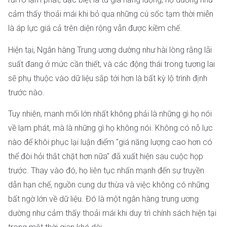
cảm thấy thoải mái khi bỏ qua những cú sốc tạm thời miễn
là áp lực giá cả trên diện rộng vẫn được kiềm chế.
Hiện tại, Ngân hàng Trung ương dường như hài lòng rằng lãi
suất đang ở mức cần thiết, và các động thái trong tương lai
sẽ phụ thuộc vào dữ liệu sắp tới hơn là bất kỳ lộ trình định
trước nào.
Tuy nhiên, manh mối lớn nhất không phải là những gì họ nói
về lạm phát, mà là những gì họ không nói. Không có nỗ lực
nào để khôi phục lại luận điểm "giá năng lượng cao hơn có
thể đòi hỏi thắt chặt hơn nữa" đã xuất hiện sau cuộc họp
trước. Thay vào đó, họ liên tục nhấn mạnh đến sự truyền
dẫn hạn chế, nguồn cung dư thừa và việc không có những
bất ngờ lớn về dữ liệu. Đó là một ngân hàng trung ương
dường như cảm thấy thoải mái khi duy trì chính sách hiện tại