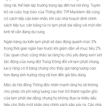
rộng rãi, thể hiện lập trường trung lập đến hơi nới lỏng. Tuyên
bố và cuộc họp báo của Thống đốc Tiff Macklem đã củng
cố cách tiếp cận kiên nhẫn, khi các nhà hoạch định chính
sách tiếp tục cân bằng rủi ro lạm phát dai dẳng với một nền
kinh tế vẫn đang dư cung.
Ngân hàng dự kiến ​​lạm phát sẽ dao động quanh mức 3%
trong thời gian ngắn hạn trước khi giảm dần về mục tiêu 2%.
Các quan chức cũng nhắc lại rằng họ chủ yếu đang xem xét
tác động của xung đột Trung Đông đối với lạm phát chung,
lưu ý rằng có ít bằng chứng cho thấy giá năng lượng cao
hơn đang ảnh hưởng rộng rãi hơn đến giá tiêu dùng.
Mặc dù Hội đồng Thống đốc nhấn mạnh rằng họ sẽ không
cho phép chi phí năng lượng cao hơn trở thành nguồn gốc
của lạm phát dai dẳng, nhưng họ không đưa ra nhiều dấu
hiệu cho thấy một phản ứng chính sách sắp xảy ra. Các nhà