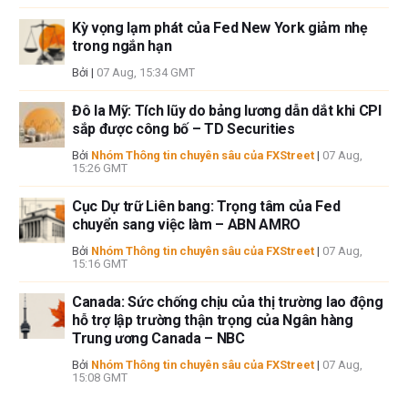
Kỳ vọng lạm phát của Fed New York giảm nhẹ
trong ngắn hạn
Bởi
|
07 Aug, 15:34 GMT
Đô la Mỹ: Tích lũy do bảng lương dẫn dắt khi CPI
sắp được công bố – TD Securities
Bởi
Nhóm Thông tin chuyên sâu của FXStreet
|
07 Aug,
15:26 GMT
Cục Dự trữ Liên bang: Trọng tâm của Fed
chuyển sang việc làm – ABN AMRO
Bởi
Nhóm Thông tin chuyên sâu của FXStreet
|
07 Aug,
15:16 GMT
Canada: Sức chống chịu của thị trường lao động
hỗ trợ lập trường thận trọng của Ngân hàng
Trung ương Canada – NBC
Bởi
Nhóm Thông tin chuyên sâu của FXStreet
|
07 Aug,
15:08 GMT