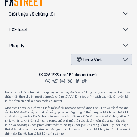
Giới thiệu về chúng tôi
FXStreet
Pháp lý
Tiếng Việt
©2026 "FXStreet" Bảo lưu mọi quyền
Lưu ý: Tất cả thông tin trên trang này có thể thay đổi. Việc sử dụng trang web này cấu thành sự
chấp nhận thỏa thuận người dùng của chúng tôi. Vui lòng đọc chính sách bảo mật và tuyên bố
miễn trừ trách nhiệm pháp lý của chúng tôi.
Giao dịch Forex ký quỹ mang một mức độ rủi ro cao và có thể không phù hợp với tất cả các nhà
đầu tư. Mức độ đòn bẩy cao có thể chống lại bạn nhưng cũng có thể mang lại lợi ích bạn. Trước khi
quyết định giao dịch Forêx, bạn nên xem xét cẩn thận mục tiêu đầu tư, mức độ kinh nghiệm và
khẩu vị rủi ro. Khả năng tồn tại là bạn có thể bị lỗ một số hoặc tất cả khoản đầu tư ban đầu của
mình và do đó bạn không nên đầu tư số tiền mà bạn không đủ khả năng để mất. Bạn nên nhận
thức được tất cả các rủi ro liên quan đến giao dịch Forex và tìm kiếm lời khuyên từ một cố vấn tài
chính độc lập nếu bạn có bất kỳ nghi ngờ nào.