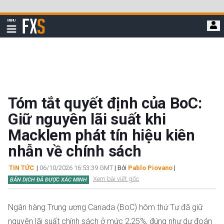
Bỏ
qua
FXStreet
MENU
để
Hiển
thị
đi
điều
hướng
đến
nội
dung
chính
Tóm tắt quyết định của BoC:
Giữ nguyên lãi suất khi
Macklem phát tín hiệu kiên
nhẫn về chính sách
TIN TỨC
|
06/10/2026 16:53:39 GMT
| Bởi
Pablo Piovano
|
Xem bài viết gốc
BẢN DỊCH ĐÃ ĐƯỢC XÁC MINH
Ngân hàng Trung ương Canada (BoC) hôm thứ Tư đã giữ
nguyên lãi suất chính sách ở mức 2,25%, đúng như dự đoán