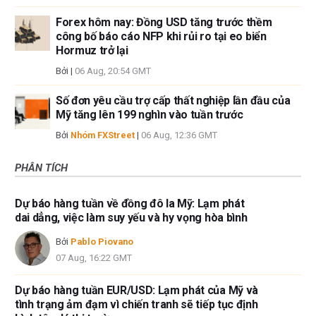
Forex hôm nay: Đồng USD tăng trước thềm
công bố báo cáo NFP khi rủi ro tại eo biển
Hormuz trở lại
Bởi
|
06 Aug, 20:54 GMT
Số đơn yêu cầu trợ cấp thất nghiệp lần đầu của
Mỹ tăng lên 199 nghìn vào tuần trước
Bởi
Nhóm FXStreet
|
06 Aug, 12:36 GMT
PHÂN TÍCH
Dự báo hàng tuần về đồng đô la Mỹ: Lạm phát
dai dẳng, việc làm suy yếu và hy vọng hòa bình
Bởi
Pablo Piovano
07 Aug, 16:22 GMT
Dự báo hàng tuần EUR/USD: Lạm phát của Mỹ và
tình trạng ảm đạm vì chiến tranh sẽ tiếp tục định