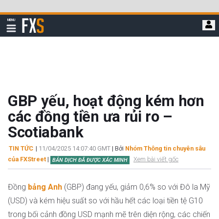
Bỏ
qua
FXStreet
MENU
để
Hiển
thị
đi
điều
hướng
đến
nội
dung
chính
GBP yếu, hoạt động kém hơn
các đồng tiền ưa rủi ro –
Scotiabank
TIN TỨC
|
11/04/2025 14:07:40 GMT
| Bởi
Nhóm Thông tin chuyên sâu
của FXStreet
|
Xem bài viết gốc
BẢN DỊCH ĐÃ ĐƯỢC XÁC MINH
Đồng
bảng Anh
(GBP) đang yếu, giảm 0,6% so với Đô la Mỹ
(USD) và kém hiệu suất so với hầu hết các loại tiền tệ G10
trong bối cảnh đồng USD mạnh mẽ trên diện rộng, các chiến