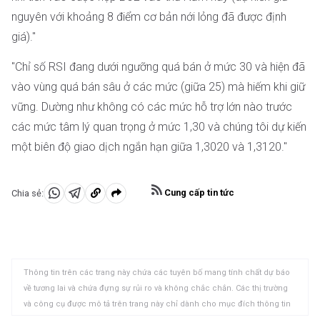
nguyên với khoảng 8 điểm cơ bản nới lỏng đã được định
giá)."
"Chỉ số RSI đang dưới ngưỡng quá bán ở mức 30 và hiện đã
vào vùng quá bán sâu ở các mức (giữa 25) mà hiếm khi giữ
vững. Dường như không có các mức hỗ trợ lớn nào trước
các mức tâm lý quan trọng ở mức 1,30 và chúng tôi dự kiến
một biên độ giao dịch ngắn hạn giữa 1,3020 và 1,3120."
Cung cấp tin tức
Chia sẻ:
Chia
Chia
Sao
sẻ
sẻ
chép
vào
vào
vào
WhatsApp
Telegram
khay
Thông tin trên các trang này chứa các tuyên bố mang tính chất dự báo
nhớ
về tương lai và chứa đựng sự rủi ro và không chắc chắn. Các thị trường
tạm
và công cụ được mô tả trên trang này chỉ dành cho mục đích thông tin
và không phải là các khuyến nghị về việc mua hoặc bán các tài sản này.