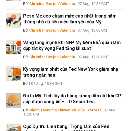
Bởi
Christian Borjon Valencia
|
07 Aug, 19:25 GMT
thiếu sót hoặc bất kỳ tổn thất, thương tích hoặc thiệt hại nào phát sinh từ
thông tin này và việc hiển thị hoặc sử dụng thông tin này. Ngoại trừ các
Peso Mexico chạm mức cao nhất trong năm
lỗi và thiếu sót.
tháng nhờ dữ liệu việc làm yếu của Mỹ
Tác giả và FXStreet không phải là các cố vấn đầu tư đã đăng ký và không
có nội dung nào trong bài viết này nhằm mục đích tư vấn đầu tư.
Bởi
Christian Borjon Valencia
|
07 Aug, 18:08 GMT
Vàng tăng mạnh khi NFP Mỹ kém khả quan làm
dập tắt kỳ vọng Fed tăng lãi suất
Bởi
Christian Borjon Valencia
|
07 Aug, 17:38 GMT
Kỳ vọng lạm phát của Fed New York giảm nhẹ
trong ngắn hạn
Bởi
|
07 Aug, 15:34 GMT
Đô la Mỹ: Tích lũy do bảng lương dẫn dắt khi CPI
sắp được công bố – TD Securities
Bởi
Nhóm Thông tin chuyên sâu của FXStreet
|
07 Aug,
15:26 GMT
Cục Dự trữ Liên bang: Trọng tâm của Fed