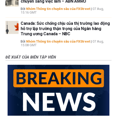
chuyển sang việc làm – ABN AMRO
Bởi
Nhóm Thông tin chuyên sâu của FXStreet
|
07 Aug,
15:16 GMT
Canada: Sức chống chịu của thị trường lao động
hỗ trợ lập trường thận trọng của Ngân hàng
Trung ương Canada – NBC
Bởi
Nhóm Thông tin chuyên sâu của FXStreet
|
07 Aug,
15:08 GMT
ĐỀ XUẤT CỦA BIÊN TẬP VIÊN