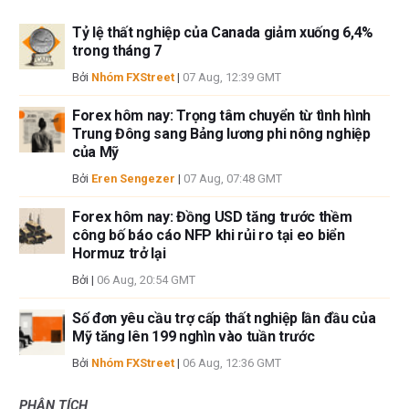
Tỷ lệ thất nghiệp của Canada giảm xuống 6,4%
trong tháng 7
Bởi
Nhóm FXStreet
|
07 Aug, 12:39 GMT
Forex hôm nay: Trọng tâm chuyển từ tình hình
Trung Đông sang Bảng lương phi nông nghiệp
của Mỹ
Bởi
Eren Sengezer
|
07 Aug, 07:48 GMT
Forex hôm nay: Đồng USD tăng trước thềm
công bố báo cáo NFP khi rủi ro tại eo biển
Hormuz trở lại
Bởi
|
06 Aug, 20:54 GMT
Số đơn yêu cầu trợ cấp thất nghiệp lần đầu của
Mỹ tăng lên 199 nghìn vào tuần trước
Bởi
Nhóm FXStreet
|
06 Aug, 12:36 GMT
PHÂN TÍCH