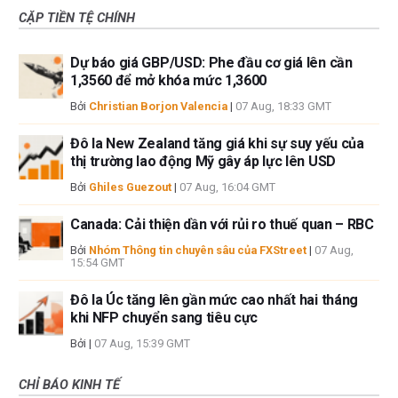
CẶP TIỀN TỆ CHÍNH
Dự báo giá GBP/USD: Phe đầu cơ giá lên cần
1,3560 để mở khóa mức 1,3600
Bởi
Christian Borjon Valencia
|
07 Aug, 18:33 GMT
Đô la New Zealand tăng giá khi sự suy yếu của
thị trường lao động Mỹ gây áp lực lên USD
Bởi
Ghiles Guezout
|
07 Aug, 16:04 GMT
Canada: Cải thiện dần với rủi ro thuế quan – RBC
Bởi
Nhóm Thông tin chuyên sâu của FXStreet
|
07 Aug,
15:54 GMT
Đô la Úc tăng lên gần mức cao nhất hai tháng
khi NFP chuyển sang tiêu cực
Bởi
|
07 Aug, 15:39 GMT
CHỈ BÁO KINH TẾ