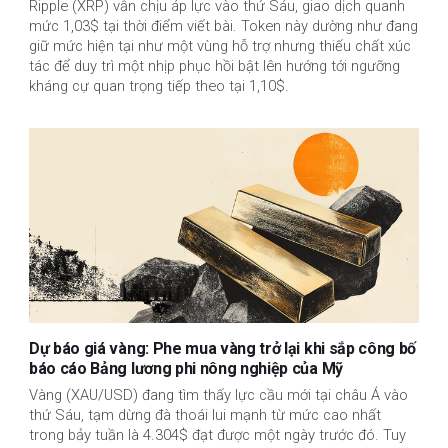
Ripple (XRP) vẫn chịu áp lực vào thứ Sáu, giao dịch quanh
mức 1,03$ tại thời điểm viết bài. Token này dường như đang
giữ mức hiện tại như một vùng hỗ trợ nhưng thiếu chất xúc
tác để duy trì một nhịp phục hồi bật lên hướng tới ngưỡng
kháng cự quan trọng tiếp theo tại 1,10$.
Dự báo giá vàng: Phe mua vàng trở lại khi sắp công bố
báo cáo Bảng lương phi nông nghiệp của Mỹ
Vàng (XAU/USD) đang tìm thấy lực cầu mới tại châu Á vào
thứ Sáu, tạm dừng đà thoái lui mạnh từ mức cao nhất
trong bảy tuần là 4.304$ đạt được một ngày trước đó. Tuy