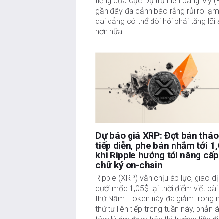
tiếng của Cục Dự trữ Liên bang Mỹ (
gần đây đã cảnh báo rằng rủi ro lạm
dai dẳng có thể đòi hỏi phải tăng lãi 
hơn nữa.
Dự báo giá XRP: Đợt bán tháo
tiếp diễn, phe bán nhắm tới 1
khi Ripple hướng tới nâng cấp
chữ ký on-chain
Ripple (XRP) vẫn chịu áp lực, giao d
dưới mốc 1,05$ tại thời điểm viết bà
thứ Năm. Token này đã giảm trong 
thứ tư liên tiếp trong tuần này, phản 