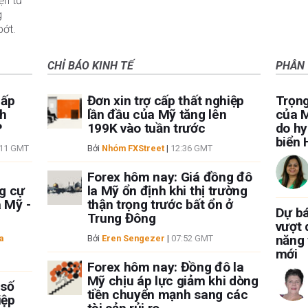
ện tử
g
bớt.
CHỈ BÁO KINH TẾ
PHÂN 
hấp
Đơn xin trợ cấp thất nghiệp
Trọng
nh
lần đầu của Mỹ tăng lên
của M
P
199K vào tuần trước
do hy
biển
:11 GMT
Bởi
Nhóm FXStreet
|
12:36 GMT
Forex hôm nay: Giá đồng đô
g cự
la Mỹ ổn định khi thị trường
a Mỹ -
thận trọng trước bất ổn ở
Dự b
Trung Đông
vượt 
năng 
a
Bởi
Eren Sengezer
|
07:52 GMT
mới
Forex hôm nay: Đồng đô la
Mỹ chịu áp lực giảm khi dòng
 số
tiền chuyển mạnh sang các
iệp