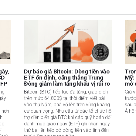
uan đến đầu tư, bao gồm việc mất toàn bộ vốn đầu tư, thuộc trách nhiệm của bạn. Các
à của các tác giả và không nhất thiết phản ánh chính sách hoặc quan điểm chính thức
Tác giả sẽ không chịu trách nhiệm về thông tin được tìm thấy ở cuối các liên kết
ết, tại thời điểm viết bài, tác giả không nắm giữ vị thế nào đối với bất kỳ cổ phiếu
uan hệ kinh doanh với bất kỳ công ty nào được đề cập. Tác giả không nhận được tiền
được cá nhân hóa. Tác giả không cam đoan về tính chính xác, đầy đủ hoặc phù hợp
u trách nhiệm về bất kỳ sai sót, thiếu sót hoặc bất kỳ tổn thất, thương tích hoặc thiệt
hoặc sử dụng thông tin này. Ngoại trừ các lỗi và thiếu sót.
 tư đã đăng ký và không có nội dung nào trong bài viết này nhằm mục đích tư vấn đầu
gày,
Dự báo giá Bitcoin: Dòng tiền vào
Trọn
SD
ETF ổn định, căng thẳng Trung
Mỹ: 
NFP
Đông giảm làm tăng khẩu vị rủi ro
mở c
ăng
Bitcoin (BTC) tiếp tục đà tăng, giao dịch
Giá v
gày
trên mức 64.800$ tại thời điểm viết bài
trướ
vào thứ Năm, phá vỡ lên trên vùng kháng
sau b
p hơn
cự quan trọng. Nhu cầu từ các tổ chức hỗ
Á hô
hi
trợ diễn biến giá BTC khi các quỹ hoán đổi
vào
danh mục giao ngay (ETF) ghi nhận ngày
i
thứ ba liên tiếp có dòng tiền vào tính đến