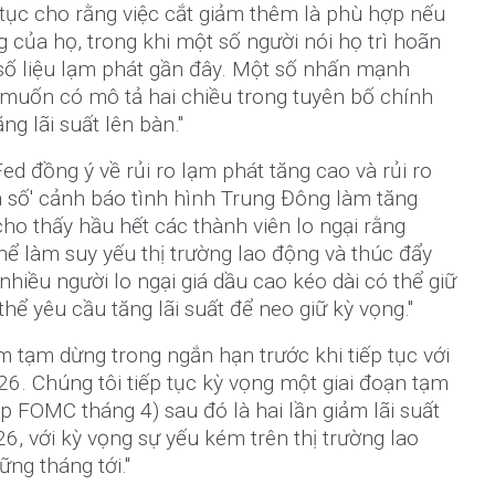
 tục cho rằng việc cắt giảm thêm là phù hợp nếu
 của họ, trong khi một số người nói họ trì hoãn
 số liệu lạm phát gần đây. Một số nhấn mạnh
muốn có mô tả hai chiều trong tuyên bố chính
ng lãi suất lên bàn."
ed đồng ý về rủi ro lạm phát tăng cao và rủi ro
đa số' cảnh báo tình hình Trung Đông làm tăng
cho thấy hầu hết các thành viên lo ngại rằng
hể làm suy yếu thị trường lao động và thúc đẩy
 nhiều người lo ngại giá dầu cao kéo dài có thể giữ
hể yêu cầu tăng lãi suất để neo giữ kỳ vọng."
ểm tạm dừng trong ngắn hạn trước khi tiếp tục với
6. Chúng tôi tiếp tục kỳ vọng một giai đoạn tạm
 FOMC tháng 4) sau đó là hai lần giảm lãi suất
6, với kỳ vọng sự yếu kém trên thị trường lao
ững tháng tới."