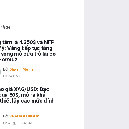
TÍCH
 tâm là 4.350$ và NFP
ỹ: Vàng tiếp tục tăng
 vọng mở cửa trở lại eo
 Hormuz
Bởi
Dhwani Mehta
03:24 GMT
áo giá XAG/USD: Bạc
qua 60$, mở ra khả
thiết lập các mức đỉnh
Bởi
Valeria Bednarik
05 Aug, 17:24 GMT