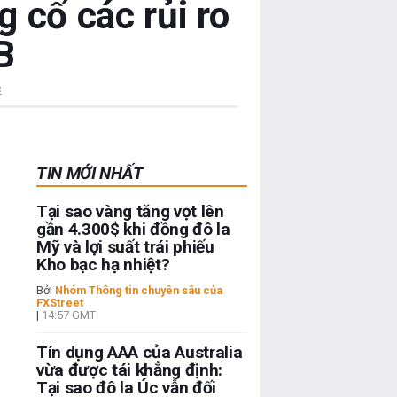
 cố các rủi ro
B
c
TIN MỚI NHẤT
Tại sao vàng tăng vọt lên
gần 4.300$ khi đồng đô la
Mỹ và lợi suất trái phiếu
Kho bạc hạ nhiệt?
Bởi
Nhóm Thông tin chuyên sâu của
FXStreet
|
14:57 GMT
Tín dụng AAA của Australia
vừa được tái khẳng định:
Tại sao đô la Úc vẫn đối