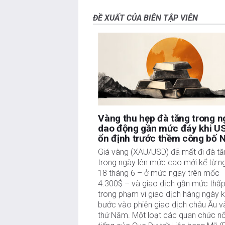
xúc. Tất cả các rủi ro, tổn thất và chi phí liên q
quan điểm và ý kiến thể hiện trong bài viết này l
ĐỀ XUẤT CỦA BIÊN TẬP VIÊN
của FXStreet cũng như các nhà quảng cáo của nó. 
được đăng trên trang này.
Nếu không được đề cập rõ ràng trong nội dung bài vi
nào được đề cập trong bài viết này và không có q
công cho việc viết bài này, ngoài từ FXStreet.
FXStreet và tác giả không cung cấp các đề xuất 
của thông tin này. FXStreet và tác giả sẽ không chị
hại nào phát sinh từ thông tin này và việc hiển thị 
Tác giả và FXStreet không phải là các cố vấn đầu
Vàng thu hẹp đà tăng trong n
tư.
dao động gần mức đáy khi U
ổn định trước thềm công bố 
Giá vàng (XAU/USD) đã mất đi đà t
trong ngày lên mức cao mới kể từ n
18 tháng 6 – ở mức ngay trên mốc
4.300$ – và giao dịch gần mức thấ
trong phạm vi giao dịch hàng ngày k
bước vào phiên giao dịch châu Âu 
thứ Năm. Một loạt các quan chức nổ