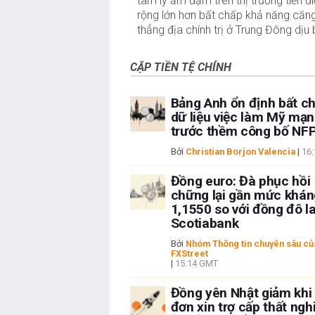
tâm lý ảm đạm trên thị trường tiền đi
rộng lớn hơn bất chấp khả năng căn
thẳng địa chính trị ở Trung Đông dịu 
CẶP TIỀN TỆ CHÍNH
Bảng Anh ổn định bất c
dữ liệu việc làm Mỹ mạ
trước thềm công bố NF
Bởi
Christian Borjon Valencia
|
16
Đồng euro: Đà phục hồi
chững lại gần mức khán
1,1550 so với đồng đô l
Scotiabank
Bởi
Nhóm Thông tin chuyên sâu củ
FXStreet
|
15:14 GMT
Đồng yên Nhật giảm khi
đơn xin trợ cấp thất ngh