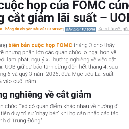
 cuộc họp của FOMC củng
g cắt giảm lãi suất – UO
Xem bài viết gố
 Thông tin chuyên sâu của FXStreet
|
BẢN DỊCH TỰ ĐỘNG
rằng
biên bản cuộc họp FOMC
tháng 3 cho thấy
 rẽ nhưng phần lớn các quan chức lo ngại hơn về
với lạm phát, ngụ ý xu hướng nghiêng về việc cắt
lai. UOB giữ dự báo tạm dừng đến hết tháng 4, sau
áng 6 và quý 3 năm 2026, đưa Mục tiêu Lãi suất
% vào cuối năm.
ng nghiêng về cắt giảm
an chức Fed có quan điểm khác nhau về hướng đi
 tiên duy trì sự 'nhạy bén' khi họ cân nhắc các tác
nh ở Trung Đông."