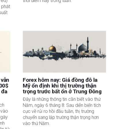
Fed)
thời điểm này trong tuần.
 phát
suất
 vẫn
Forex hôm nay: Giá đồng đô la
,00$
Mỹ ổn định khi thị trường thận
 đa
trọng trước bất ổn ở Trung Đông
Đây là những thông tin cần biết vào thứ
ịch
Năm, ngày 6 tháng 8: Sau diễn biến tích
i vào
cực về rủi ro hồi đầu tuần, thị trường
ngày
chuyển sang lập trường thận trọng hơn
ánh
vào thứ Năm.