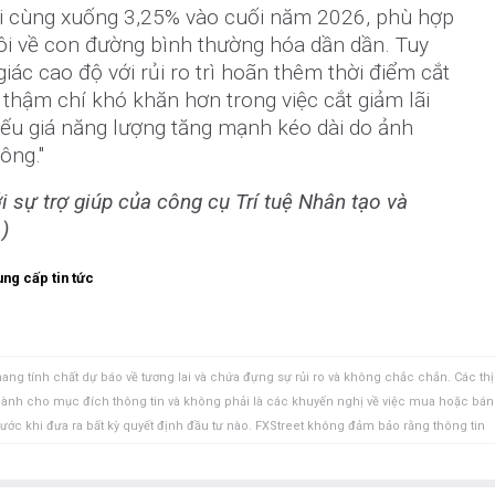
ối cùng xuống 3,25% vào cuối năm 2026, phù hợp
ôi về con đường bình thường hóa dần dần. Tuy
iác cao độ với rủi ro trì hoãn thêm thời điểm cắt
 thậm chí khó khăn hơn trong việc cắt giảm lãi
nếu giá năng lượng tăng mạnh kéo dài do ảnh
ông."
ới sự trợ giúp của công cụ Trí tuệ Nhân tạo và
)
ng cấp tin tức
ang tính chất dự báo về tương lai và chứa đựng sự rủi ro và không chắc chắn. Các thị
 dành cho mục đích thông tin và không phải là các khuyến nghị về việc mua hoặc bán
rước khi đưa ra bất kỳ quyết định đầu tư nào. FXStreet không đảm bảo rằng thông tin
FXStreet cũng không đảm bảo rằng thông tin này có tính chất kịp thời. Việc đầu tư vào
ồm việc mất tất cả hoặc một phần khoản đầu tư của bạn cũng như sự đau khổ về cảm