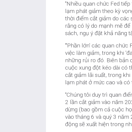
"Nhiều quan chức Fed tiếp
lạm phát giảm theo kỳ vọng
thời điểm cắt giảm do các
rằng có lý do mạnh mẽ để 
sách, ngụ ý đặt khả năng tă
"'Phần lớn' các quan chức F
việc làm giảm, trong khi '
những rủi ro đó. Biên bản 
cuộc xung đột kéo dài có t
cắt giảm lãi suất, trong khi
lạm phát ở mức cao và có t
"Chúng tôi duy trì quan đi
2 lần cắt giảm vào năm 202
dừng (bao gồm cả cuộc họp
vào tháng 6 và quý 3 năm 2
động sẽ xuất hiện trong nh