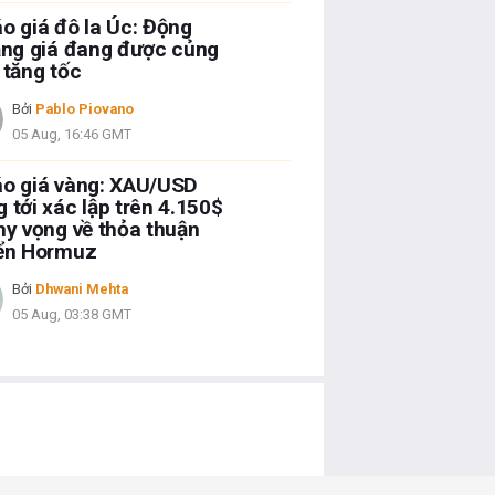
o giá đô la Úc: Động
ăng giá đang được củng
 tăng tốc
Bởi
Pablo Piovano
05 Aug, 16:46 GMT
o giá vàng: XAU/USD
 tới xác lập trên 4.150$
hy vọng về thỏa thuận
iển Hormuz
Bởi
Dhwani Mehta
05 Aug, 03:38 GMT