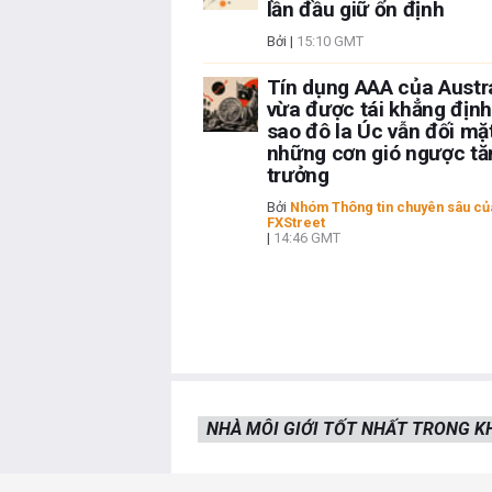
lần đầu giữ ổn định
Bởi
|
15:10 GMT
Tín dụng AAA của Austr
vừa được tái khẳng định
sao đô la Úc vẫn đối mặt
những cơn gió ngược tă
trưởng
Bởi
Nhóm Thông tin chuyên sâu củ
FXStreet
|
14:46 GMT
NHÀ MÔI GIỚI TỐT NHẤT TRONG 