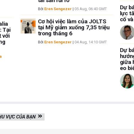
tài sản rủi ro
Dự bá
Bởi
Eren Sengezer
|
05 Aug, 06:40 GMT
lực t
cố và
Cơ hội việc làm của JOLTS
alia
tại Mỹ giảm xuống 7,35 triệu
: Tại
trong tháng 6
 với
ng
Bởi
Eren Sengezer
|
04 Aug, 14:10 GMT
Dự bá
hướng
a
giữa 
eo b
KHU VỰC CỦA BẠN