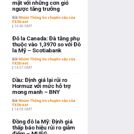
mặt với những cơn gió
ngược tăng trưởng
Bởi
Nhóm Thông tin chuyên sâu của
FXStreet
|
14:46 GMT
Đô la Canada: Đà tăng phụ
thuộc vào 1,3970 so với Đô
la Mỹ – Scotiabank
Bởi
Nhóm Thông tin chuyên sâu của
FXStreet
|
14:37 GMT
Dầu: Định giá lại rủi ro
Hormuz với mức hỗ trợ
mong manh – BNY
Bởi
Nhóm Thông tin chuyên sâu của
FXStreet
|
14:05 GMT
Đồng đô la Mỹ: Định giá
thấp báo hiệu rủi ro giảm
điểm – MUFG