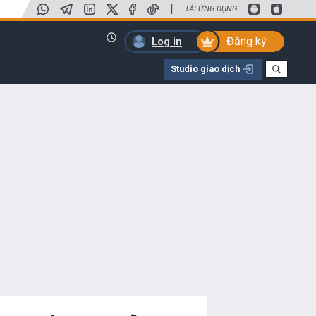
|
TẢI ỨNG DỤNG
Đăng ký
Log in
Studio giao dịch