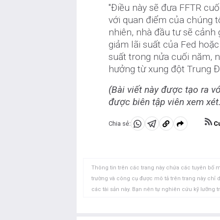
"Điều này sẽ đưa FFTR cu
với quan điểm của chúng t
nhiên, nhà đầu tư sẽ cảnh g
giảm lãi suất của Fed hoặc
suất trong nửa cuối năm, 
hưởng từ xung đột Trung Đ
(Bài viết này được tạo ra v
được biên tập viên xem xét.
Cu
Chia sẻ:
Chia
Chia
Sao
sẻ
sẻ
chép
vào
vào
vào
WhatsApp
Telegram
khay
Thông tin trên các trang này chứa các tuyên bố m
nhớ
trường và công cụ được mô tả trên trang này chỉ
các tài sản này. Bạn nên tự nghiên cứu kỹ lưỡng t
tạm
này không có lỗi, sai sót hoặc sai sót trọng yếu. 
các thị trường mở chứa đựng nhiều rủi ro, bao g