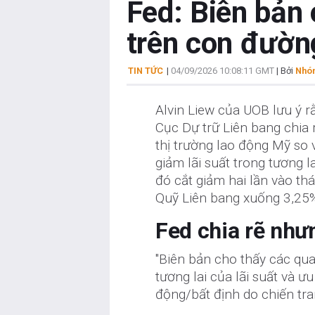
Fed: Biên bản
trên con đườn
TIN TỨC
|
04/09/2026 10:08:11 GMT
| Bởi
Nhóm
Alvin Liew của UOB lưu ý 
Cục Dự trữ Liên bang chia
thị trường lao động Mỹ so 
giảm lãi suất trong tương 
đó cắt giảm hai lần vào th
Quỹ Liên bang xuống 3,25
Fed chia rẽ như
"Biên bản cho thấy các qu
tương lai của lãi suất và ưu
động/bất định do chiến tra