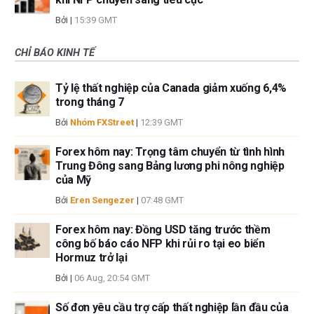
Bởi
|
15:39 GMT
CHỈ BÁO KINH TẾ
Tỷ lệ thất nghiệp của Canada giảm xuống 6,4%
trong tháng 7
Bởi
Nhóm FXStreet
|
12:39 GMT
Forex hôm nay: Trọng tâm chuyển từ tình hình
Trung Đông sang Bảng lương phi nông nghiệp
của Mỹ
Bởi
Eren Sengezer
|
07:48 GMT
Forex hôm nay: Đồng USD tăng trước thềm
công bố báo cáo NFP khi rủi ro tại eo biển
Hormuz trở lại
Bởi
|
06 Aug, 20:54 GMT
Số đơn yêu cầu trợ cấp thất nghiệp lần đầu của