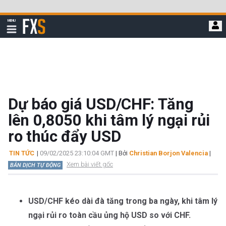
Bỏ
qua
FXStreet
MENU
để
Hiển
thị
đi
điều
hướng
đến
nội
dung
chính
Dự báo giá USD/CHF: Tăng
lên 0,8050 khi tâm lý ngại rủi
ro thúc đẩy USD
TIN TỨC
|
09/02/2025 23:10:04 GMT
| Bởi
Christian Borjon Valencia
|
Xem bài viết gốc
BẢN DỊCH TỰ ĐỘNG
USD/CHF kéo dài đà tăng trong ba ngày, khi tâm lý
ngại rủi ro toàn cầu ủng hộ USD so với CHF.