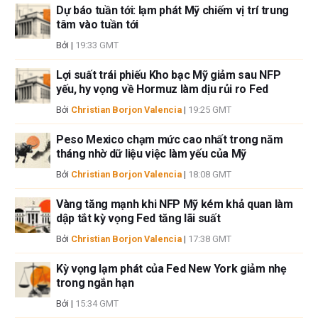
Nếu không được đề cập rõ ràng trong nội dung bài viết, tại thời điểm viết
Dự báo tuần tới: lạm phát Mỹ chiếm vị trí trung
bài, tác giả không nắm giữ vị thế nào đối với bất kỳ cổ phiếu nào được đề
tâm vào tuần tới
cập trong bài viết này và không có quan hệ kinh doanh với bất kỳ công ty
Bởi
|
19:33 GMT
nào được đề cập. Tác giả không nhận được tiền công cho việc viết bài
này, ngoài từ FXStreet.
Lợi suất trái phiếu Kho bạc Mỹ giảm sau NFP
FXStreet và tác giả không cung cấp các đề xuất được cá nhân hóa. Tác
yếu, hy vọng về Hormuz làm dịu rủi ro Fed
giả không cam đoan về tính chính xác, đầy đủ hoặc phù hợp của thông
Bởi
Christian Borjon Valencia
|
19:25 GMT
tin này. FXStreet và tác giả sẽ không chịu trách nhiệm về bất kỳ sai sót,
thiếu sót hoặc bất kỳ tổn thất, thương tích hoặc thiệt hại nào phát sinh từ
Peso Mexico chạm mức cao nhất trong năm
thông tin này và việc hiển thị hoặc sử dụng thông tin này. Ngoại trừ các
tháng nhờ dữ liệu việc làm yếu của Mỹ
lỗi và thiếu sót.
Bởi
Christian Borjon Valencia
|
18:08 GMT
Tác giả và FXStreet không phải là các cố vấn đầu tư đã đăng ký và không
có nội dung nào trong bài viết này nhằm mục đích tư vấn đầu tư.
Vàng tăng mạnh khi NFP Mỹ kém khả quan làm
dập tắt kỳ vọng Fed tăng lãi suất
Bởi
Christian Borjon Valencia
|
17:38 GMT
Kỳ vọng lạm phát của Fed New York giảm nhẹ
trong ngắn hạn
Bởi
|
15:34 GMT