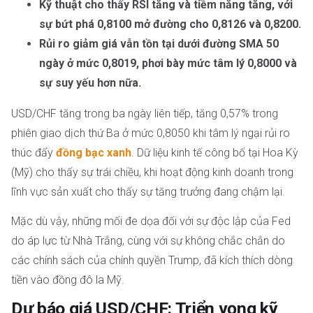
Kỹ thuật cho thấy RSI tăng và tiềm năng tăng, với
sự bứt phá 0,8100 mở đường cho 0,8126 và 0,8200.
Rủi ro giảm giá vẫn tồn tại dưới đường SMA 50
ngày ở mức 0,8019, phơi bày mức tâm lý 0,8000 và
sự suy yếu hơn nữa.
USD/CHF tăng trong ba ngày liên tiếp, tăng 0,57% trong
phiên giao dịch thứ Ba ở mức 0,8050 khi tâm lý ngại rủi ro
thúc đẩy
đồng bạc xanh
. Dữ liệu kinh tế công bố tại Hoa Kỳ
(Mỹ) cho thấy sự trái chiều, khi hoạt động kinh doanh trong
lĩnh vực sản xuất cho thấy sự tăng trưởng đang chậm lại.
Mặc dù vậy, những mối đe dọa đối với sự độc lập của Fed
do áp lực từ Nhà Trắng, cùng với sự không chắc chắn do
các chính sách của chính quyền Trump, đã kích thích dòng
tiền vào đồng đô la Mỹ.
Dự báo giá USD/CHF: Triển vọng kỹ