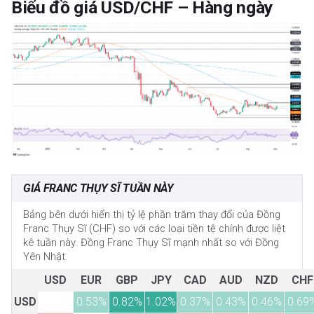
Biểu đồ giá USD/CHF – Hàng ngày
GIÁ FRANC THỤY SĨ TUẦN NÀY
Bảng bên dưới hiển thị tỷ lệ phần trăm thay đổi của Đồng
Franc Thụy Sĩ (CHF) so với các loại tiền tệ chính được liệt
kê tuần này. Đồng Franc Thụy Sĩ mạnh nhất so với Đồng
Yên Nhật.
USD
EUR
GBP
JPY
CAD
AUD
NZD
CHF
USD
0.53%
0.82%
1.02%
0.37%
0.43%
0.46%
0.69