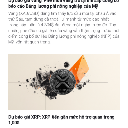
Dự báo giá vàng: Phe mua vàng trở lại khi sắp công bố
báo cáo Bảng lương phi nông nghiệp của Mỹ
Vàng (XAU/USD) đang tìm thấy lực cầu mới tại châu Á vào
thứ Sáu, tạm dừng đà thoái lui mạnh từ mức cao nhất
trong bảy tuần là 4.304$ đạt được một ngày trước đó. Tuy
nhiên, phe đầu cơ giá lên của vàng vẫn thận trọng trước thời
điểm công bố dữ liệu Bảng lương phi nông nghiệp (NFP) của
Mỹ, vốn rất quan trọng.
Dự báo giá XRP: XRP tiến gần mức hỗ trợ quan trọng
1,00$