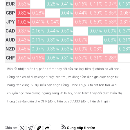
EUR
-0.53%
0.28%
0.41%
-0.16%
-0.11%
-0.07%
0.16
GBP
-0.82%
-0.28%
0.04%
-0.44%
-0.39%
-0.35%
-0.08
JPY
-1.02%
-0.41%
-0.04%
-0.59%
-0.59%
-0.53%
-0.31
CAD
-0.37%
0.16%
0.44%
0.59%
0.07%
0.09%
0.37
AUD
-0.43%
0.11%
0.39%
0.59%
-0.07%
0.03%
0.31
NZD
-0.46%
0.07%
0.35%
0.53%
-0.09%
-0.03%
0.28
CHF
-0.69%
-0.16%
0.08%
0.31%
-0.37%
-0.31%
-0.28%
Bản đồ nhiệt hiển thị phần trăm thay đổi của các loại tiền tệ chính so với nhau.
Đồng tiền cơ sở được chọn từ cột bên trái, và đồng tiền định giá được chọn từ
hàng trên cùng. Ví dụ: nếu bạn chọn Đồng Franc Thụy Sĩ từ cột bên trái và di
chuyển dọc theo đường ngang sang Đô la Mỹ, phần trăm thay đổi được hiển thị
trong ô sẽ đại diện cho CHF (đồng tiền cơ sở)/USD (đồng tiền định giá).
Cung cấp tin tức
Chia sẻ: