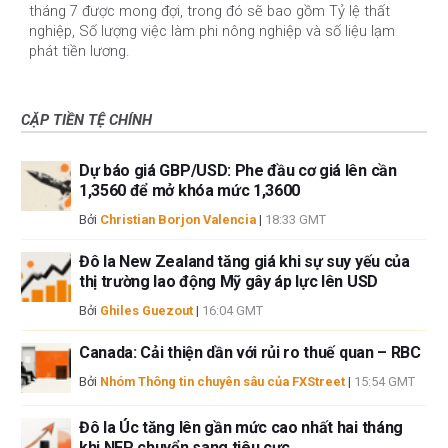
tháng 7 được mong đợi, trong đó sẽ bao gồm Tỷ lệ thất
nghiệp, Số lượng việc làm phi nông nghiệp và số liệu lạm
phát tiền lương.
CẶP TIỀN TỆ CHÍNH
Dự báo giá GBP/USD: Phe đầu cơ giá lên cần
1,3560 để mở khóa mức 1,3600
Bởi
Christian Borjon Valencia
|
18:33 GMT
Đô la New Zealand tăng giá khi sự suy yếu của
thị trường lao động Mỹ gây áp lực lên USD
Bởi
Ghiles Guezout
|
16:04 GMT
Canada: Cải thiện dần với rủi ro thuế quan – RBC
Bởi
Nhóm Thông tin chuyên sâu của FXStreet
|
15:54 GMT
Đô la Úc tăng lên gần mức cao nhất hai tháng
khi NFP chuyển sang tiêu cực