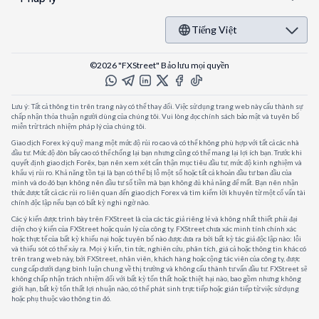
Tiếng Việt
©2026 "FXStreet" Bảo lưu mọi quyền
Lưu ý: Tất cả thông tin trên trang này có thể thay đổi. Việc sử dụng trang web này cấu thành sự
chấp nhận thỏa thuận người dùng của chúng tôi. Vui lòng đọc chính sách bảo mật và tuyên bố
miễn trừ trách nhiệm pháp lý của chúng tôi.
Giao dịch Forex ký quỹ mang một mức độ rủi ro cao và có thể không phù hợp với tất cả các nhà
đầu tư. Mức độ đòn bẩy cao có thể chống lại bạn nhưng cũng có thể mang lại lợi ích bạn. Trước khi
quyết định giao dịch Forêx, bạn nên xem xét cẩn thận mục tiêu đầu tư, mức độ kinh nghiệm và
khẩu vị rủi ro. Khả năng tồn tại là bạn có thể bị lỗ một số hoặc tất cả khoản đầu tư ban đầu của
mình và do đó bạn không nên đầu tư số tiền mà bạn không đủ khả năng để mất. Bạn nên nhận
thức được tất cả các rủi ro liên quan đến giao dịch Forex và tìm kiếm lời khuyên từ một cố vấn tài
chính độc lập nếu bạn có bất kỳ nghi ngờ nào.
Các ý kiến được trình bày trên FXStreet là của các tác giả riêng lẻ và không nhất thiết phải đại
diện cho ý kiến của FXStreet hoặc quản lý của công ty. FXStreet chưa xác minh tính chính xác
hoặc thực tế của bất kỳ khiếu nại hoặc tuyên bố nào được đưa ra bởi bất kỳ tác giả độc lập nào: lỗi
và thiếu sót có thể xảy ra. Mọi ý kiến, tin tức, nghiên cứu, phân tích, giá cả hoặc thông tin khác có
trên trang web này, bởi FXStreet, nhân viên, khách hàng hoặc cộng tác viên của công ty, được
cung cấp dưới dạng bình luận chung về thị trường và không cấu thành tư vấn đầu tư. FXStreet sẽ
không chấp nhận trách nhiệm đối với bất kỳ tổn thất hoặc thiệt hại nào, bao gồm nhưng không
giới hạn, bất kỳ tổn thất lợi nhuận nào, có thể phát sinh trực tiếp hoặc gián tiếp từ việc sử dụng
hoặc phụ thuộc vào thông tin đó.