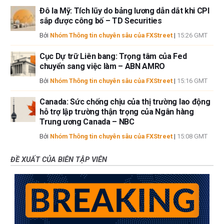
Đô la Mỹ: Tích lũy do bảng lương dẫn dắt khi CPI
sắp được công bố – TD Securities
Bởi
Nhóm Thông tin chuyên sâu của FXStreet
|
15:26 GMT
Cục Dự trữ Liên bang: Trọng tâm của Fed
chuyển sang việc làm – ABN AMRO
Bởi
Nhóm Thông tin chuyên sâu của FXStreet
|
15:16 GMT
Canada: Sức chống chịu của thị trường lao động
hỗ trợ lập trường thận trọng của Ngân hàng
Trung ương Canada – NBC
Bởi
Nhóm Thông tin chuyên sâu của FXStreet
|
15:08 GMT
ĐỀ XUẤT CỦA BIÊN TẬP VIÊN