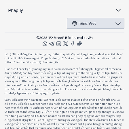
Pháp lý
Tiếng Việt
©2026 "FXStreet" Bảo lưu mọi quyền
Lưu ý: Tất cả thông tin trên trang này có thể thay đổi. Việc sử dụng trang web này cấu thành sự
chấp nhận thỏa thuận người dùng của chúng tôi. Vui lòng đọc chính sách bảo mật và tuyên bố
miễn trừ trách nhiệm pháp lý của chúng tôi.
Giao dịch Forex ký quỹ mang một mức độ rủi ro cao và có thể không phù hợp với tất cả các nhà
đầu tư. Mức độ đòn bẩy cao có thể chống lại bạn nhưng cũng có thể mang lại lợi ích bạn. Trước khi
quyết định giao dịch Forêx, bạn nên xem xét cẩn thận mục tiêu đầu tư, mức độ kinh nghiệm và
khẩu vị rủi ro. Khả năng tồn tại là bạn có thể bị lỗ một số hoặc tất cả khoản đầu tư ban đầu của
mình và do đó bạn không nên đầu tư số tiền mà bạn không đủ khả năng để mất. Bạn nên nhận
thức được tất cả các rủi ro liên quan đến giao dịch Forex và tìm kiếm lời khuyên từ một cố vấn tài
chính độc lập nếu bạn có bất kỳ nghi ngờ nào.
Các ý kiến được trình bày trên FXStreet là của các tác giả riêng lẻ và không nhất thiết phải đại
diện cho ý kiến của FXStreet hoặc quản lý của công ty. FXStreet chưa xác minh tính chính xác
hoặc thực tế của bất kỳ khiếu nại hoặc tuyên bố nào được đưa ra bởi bất kỳ tác giả độc lập nào: lỗi
và thiếu sót có thể xảy ra. Mọi ý kiến, tin tức, nghiên cứu, phân tích, giá cả hoặc thông tin khác có
trên trang web này, bởi FXStreet, nhân viên, khách hàng hoặc cộng tác viên của công ty, được
cung cấp dưới dạng bình luận chung về thị trường và không cấu thành tư vấn đầu tư. FXStreet sẽ
không chấp nhận trách nhiệm đối với bất kỳ tổn thất hoặc thiệt hại nào, bao gồm nhưng không
giới hạn, bất kỳ tổn thất lợi nhuận nào, có thể phát sinh trực tiếp hoặc gián tiếp từ việc sử dụng