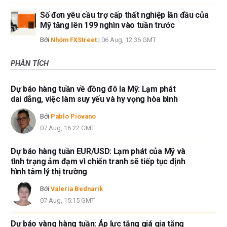
Số đơn yêu cầu trợ cấp thất nghiệp lần đầu của
Mỹ tăng lên 199 nghìn vào tuần trước
Bởi
Nhóm FXStreet
|
06 Aug, 12:36 GMT
PHÂN TÍCH
Dự báo hàng tuần về đồng đô la Mỹ: Lạm phát
dai dẳng, việc làm suy yếu và hy vọng hòa bình
Bởi
Pablo Piovano
07 Aug, 16:22 GMT
Dự báo hàng tuần EUR/USD: Lạm phát của Mỹ và
tình trạng ảm đạm vì chiến tranh sẽ tiếp tục định
hình tâm lý thị trường
Bởi
Valeria Bednarik
07 Aug, 15:15 GMT
Dự báo vàng hàng tuần: Áp lực tăng giá gia tăng