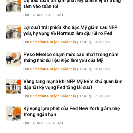
Dự báo tuần tới: lạm phát Mỹ chiếm vị trí trung
cập trong bài viết này và không có quan hệ kinh doanh với bất kỳ công ty
tâm vào tuần tới
nào được đề cập. Tác giả không nhận được tiền công cho việc viết bài
Bởi
|
07 Aug, 19:33 GMT
này, ngoài từ FXStreet.
FXStreet và tác giả không cung cấp các đề xuất được cá nhân hóa. Tác
Lợi suất trái phiếu Kho bạc Mỹ giảm sau NFP
giả không cam đoan về tính chính xác, đầy đủ hoặc phù hợp của thông
yếu, hy vọng về Hormuz làm dịu rủi ro Fed
tin này. FXStreet và tác giả sẽ không chịu trách nhiệm về bất kỳ sai sót,
Bởi
Christian Borjon Valencia
|
07 Aug, 19:25 GMT
thiếu sót hoặc bất kỳ tổn thất, thương tích hoặc thiệt hại nào phát sinh từ
thông tin này và việc hiển thị hoặc sử dụng thông tin này. Ngoại trừ các
Peso Mexico chạm mức cao nhất trong năm
lỗi và thiếu sót.
tháng nhờ dữ liệu việc làm yếu của Mỹ
Tác giả và FXStreet không phải là các cố vấn đầu tư đã đăng ký và không
có nội dung nào trong bài viết này nhằm mục đích tư vấn đầu tư.
Bởi
Christian Borjon Valencia
|
07 Aug, 18:08 GMT
Vàng tăng mạnh khi NFP Mỹ kém khả quan làm
dập tắt kỳ vọng Fed tăng lãi suất
Bởi
Christian Borjon Valencia
|
07 Aug, 17:38 GMT
Kỳ vọng lạm phát của Fed New York giảm nhẹ
trong ngắn hạn
Bởi
|
07 Aug, 15:34 GMT