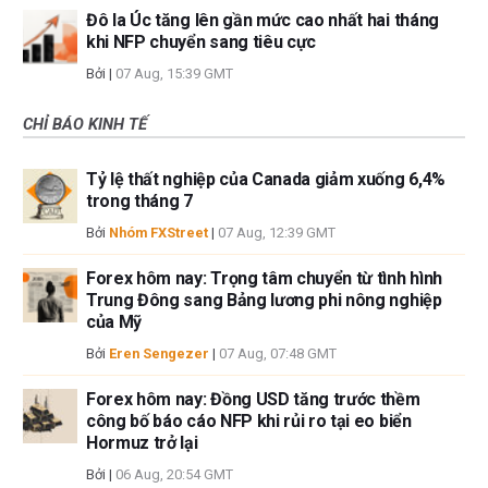
Đô la Úc tăng lên gần mức cao nhất hai tháng
khi NFP chuyển sang tiêu cực
Bởi
|
07 Aug, 15:39 GMT
CHỈ BÁO KINH TẾ
Tỷ lệ thất nghiệp của Canada giảm xuống 6,4%
trong tháng 7
Bởi
Nhóm FXStreet
|
07 Aug, 12:39 GMT
Forex hôm nay: Trọng tâm chuyển từ tình hình
Trung Đông sang Bảng lương phi nông nghiệp
của Mỹ
Bởi
Eren Sengezer
|
07 Aug, 07:48 GMT
Forex hôm nay: Đồng USD tăng trước thềm
công bố báo cáo NFP khi rủi ro tại eo biển
Hormuz trở lại
Bởi
|
06 Aug, 20:54 GMT