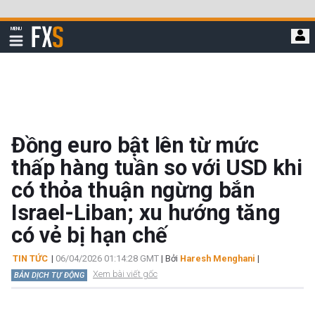
Bỏ
qua
FXStreet
MENU
để
Hiển
thị
đi
điều
hướng
đến
nội
dung
chính
Đồng euro bật lên từ mức
thấp hàng tuần so với USD khi
có thỏa thuận ngừng bắn
Israel-Liban; xu hướng tăng
có vẻ bị hạn chế
TIN TỨC
|
06/04/2026 01:14:28 GMT
| Bởi
Haresh Menghani
|
Xem bài viết gốc
BẢN DỊCH TỰ ĐỘNG