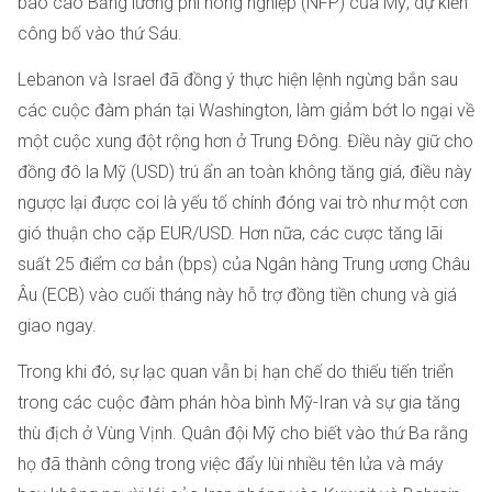
báo cáo Bảng lương phi nông nghiệp (NFP) của Mỹ, dự kiến
công bố vào thứ Sáu.
Lebanon và Israel đã đồng ý thực hiện lệnh ngừng bắn sau
các cuộc đàm phán tại Washington, làm giảm bớt lo ngại về
một cuộc xung đột rộng hơn ở Trung Đông. Điều này giữ cho
đồng đô la Mỹ (USD) trú ẩn an toàn không tăng giá, điều này
ngược lại được coi là yếu tố chính đóng vai trò như một cơn
gió thuận cho cặp EUR/USD. Hơn nữa, các cược tăng lãi
suất 25 điểm cơ bản (bps) của Ngân hàng Trung ương Châu
Âu (ECB) vào cuối tháng này hỗ trợ đồng tiền chung và giá
giao ngay.
Trong khi đó, sự lạc quan vẫn bị hạn chế do thiếu tiến triển
trong các cuộc đàm phán hòa bình Mỹ-Iran và sự gia tăng
thù địch ở Vùng Vịnh. Quân đội Mỹ cho biết vào thứ Ba rằng
họ đã thành công trong việc đẩy lùi nhiều tên lửa và máy