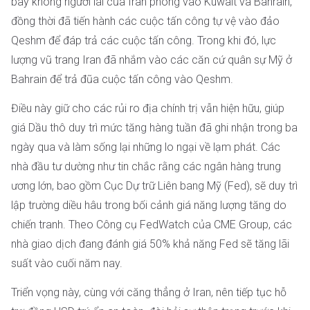
bay không người lái của Iran phóng vào Kuwait và Bahrain,
đồng thời đã tiến hành các cuộc tấn công tự vệ vào đảo
Qeshm để đáp trả các cuộc tấn công. Trong khi đó, lực
lượng vũ trang Iran đã nhắm vào các căn cứ quân sự Mỹ ở
Bahrain để trả đũa cuộc tấn công vào Qeshm.
Điều này giữ cho các rủi ro địa chính trị vẫn hiện hữu, giúp
giá Dầu thô duy trì mức tăng hàng tuần đã ghi nhận trong ba
ngày qua và làm sống lại những lo ngại về lạm phát. Các
nhà đầu tư dường như tin chắc rằng các ngân hàng trung
ương lớn, bao gồm Cục Dự trữ Liên bang Mỹ (Fed), sẽ duy trì
lập trường diều hâu trong bối cảnh giá năng lượng tăng do
chiến tranh. Theo Công cụ FedWatch của CME Group, các
nhà giao dịch đang đánh giá 50% khả năng Fed sẽ tăng lãi
suất vào cuối năm nay.
Triển vọng này, cùng với căng thẳng ở Iran, nên tiếp tục hỗ