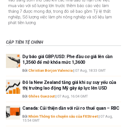
vào sáng sớm thứ Sáu khi các nhà đầu tư hạn chế việc
mua vào với số lượng lớn trước thềm báo cáo việc làm
tháng 7 được mong đợi, trong đó sẽ bao gồm Tỷ lệ thất
nghiệp, Số lượng việc làm phi nông nghiệp và số liệu lạm
phát tiền lương.
CẶP TIỀN TỆ CHÍNH
Dự báo giá GBP/USD: Phe đầu cơ giá lên cần
1,3560 để mở khóa mức 1,3600
Bởi
Christian Borjon Valencia
|
07 Aug, 18:33 GMT
Đô la New Zealand tăng giá khi sự suy yếu của
thị trường lao động Mỹ gây áp lực lên USD
Bởi
Ghiles Guezout
|
07 Aug, 16:04 GMT
Canada: Cải thiện dần với rủi ro thuế quan – RBC
Bởi
Nhóm Thông tin chuyên sâu của FXStreet
|
07 Aug,
15:54 GMT