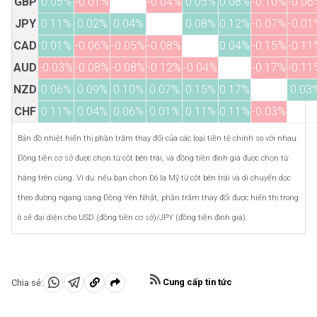
GBP
0.05%
-0.01%
-0.04%
0.05%
0.08%
-0.10%
-0.06
JPY
0.11%
0.02%
0.04%
0.08%
0.12%
-0.07%
-0.01
CAD
0.01%
-0.06%
-0.05%
-0.08%
0.04%
-0.15%
-0.11
AUD
-0.03%
-0.08%
-0.08%
-0.12%
-0.04%
-0.17%
-0.11
NZD
0.06%
0.09%
0.10%
0.07%
0.15%
0.17%
0.03
CHF
0.11%
0.04%
0.06%
0.01%
0.11%
0.11%
-0.03%
Bản đồ nhiệt hiển thị phần trăm thay đổi của các loại tiền tệ chính so với nhau.
Đồng tiền cơ sở được chọn từ cột bên trái, và đồng tiền định giá được chọn từ
hàng trên cùng. Ví dụ: nếu bạn chọn Đô la Mỹ từ cột bên trái và di chuyển dọc
theo đường ngang sang Đồng Yên Nhật, phần trăm thay đổi được hiển thị trong
ô sẽ đại diện cho USD (đồng tiền cơ sở)/JPY (đồng tiền định giá).
Cung cấp tin tức
Chia sẻ:
Chia
Chia
Sao
sẻ
sẻ
chép