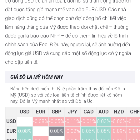
trợ đồng USD trú ẩn an toàn, đòi hỏi sự thận trọng trước khi
đặt cược tăng giá mạnh mẽ vào cặp EUR/USD. Các nhà
giao dịch cũng có thể chọn chờ đợi công bố chi tiết việc
làm hàng tháng của Mỹ được theo dõi chặt chẽ – thường
được gọi là báo cáo NFP – để có thêm tín hiệu về lộ trình
chính sách của Fed. Điều này, ngược lại, sẽ ảnh hưởng đến
động lực giá USD và cung cấp một số động lực có ý nghĩa
cho cặp tiền tệ.
GIÁ ĐÔ LA MỸ HÔM NAY
Bảng bên dưới hiển thị tỷ lệ phần trăm thay đổi của Đô la
Mỹ (USD) so với các loại tiền tệ chính được liệt kê hôm
nay. Đô la Mỹ mạnh nhất so với Đô la Úc.
USD
EUR
GBP
JPY
CAD
AUD
NZD
CHF
USD
-0.08%
-0.05%
-0.11%
-0.01%
0.03%
-0.06%
-0.11
EUR
0.08%
0.00%
-0.02%
0.06%
0.08%
-0.09%
-0.04